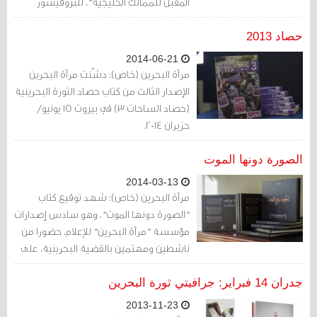
المقبل للممالك الخليجية"، للبروفيسور
كريستوفر ديفيدسون.
حصاد 2013
2014-06-21
مرآة البحرين (خاص): دشّنت مرآة البحرين
الإصدار الثالث من كتاب حصاد الثورة البحرينية
(حصاد الساحات 3) في بيروت 15 يونيو/
حزيران 2014.
الصورة دونها الموت
2014-03-13
مرآة البحرين (خاص): شهد توقيع كتاب
"الصورة دونها الموت"، وهو سادس إصدارات
مؤسسة "مرآة البحرين" للإعلام، حضورا من
ناشطين ومهتمين بالقضية البحرينية، على
هامش الدورة 25 لمجلس حقوق الإنسان،
في جنيف.
جدران 14 فبراير: جرافيتي ثورة البحرين
2013-11-23