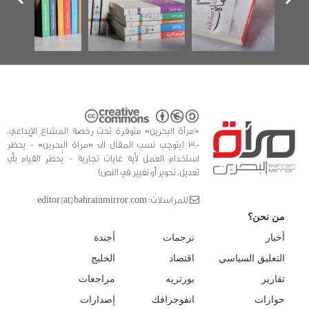
الفداء لمركز أوال
كتب
للدراسات والتوثيق
«مرآة البحرين» متوفرة تحت رخصة المشاع الإبداعي،
3.0 (يتوجب نسب المقال الى «مراة البحرين» - يحظر
استخدام العمل لأية غايات تجارية - يُحظر القيام بأي
تعديل، تحوير أو تغيير في النص)
للمراسلات: editor [at] bahrainmirror.com
من نحن؟
أخبار
ترجمات
أجندة
التعليق السياسي
اقتصاد
الخليج
تقارير
بورتريه
مراجعات
حوارات
انفوجرافك
إصدارات