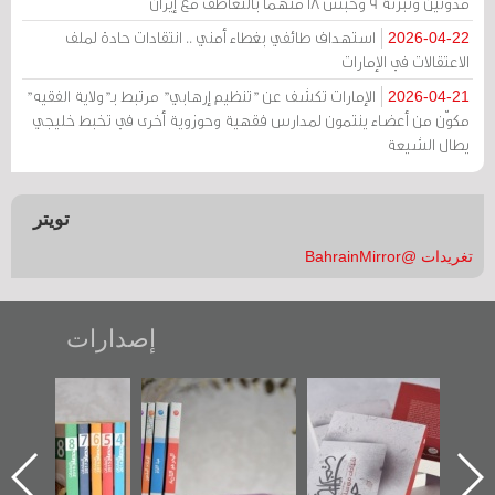
مدونين وتبرئة 9 وحبس 18 متهماً بالتعاطف مع إيران
استهداف طائفي بغطاء أمني .. انتقادات حادة لملف
2026-04-22
الاعتقالات في الإمارات
الإمارات تكشف عن "تنظيم إرهابي" مرتبط بـ"ولاية الفقيه"
2026-04-21
مكوّن من أعضاء ينتمون لمدارس فقهية وحوزوية أخرى في تخبط خليجي
يطال الشيعة
تويتر
تغريدات @BahrainMirror
إصدارات
"حماة الباب الأخير":
تصنيف موضوعي
"مرآة البحرين"
الإصدار الأول عن
للوثائق البريطانية
تصدر حصاد
اعتصام الدراز
يقدمه «مركز أوال»
الساحات 2019
ه
وأحداث ساحة
في سلسلة من 5