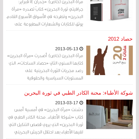
مرآة البحرين (خاص): «جدران 14 فبراير:
جرافيتي ثورة البحرين» كتابٌ تصدره «مرآة
البحرين» وتطرحه في الأسواق الأسبوع القادم،
يوثق للكتابات والشعارات المطبوعة على
الجدران منذ انطلاق الثورة.
حصاد 2012
2013-05-13
مرآة البحرين (خاص): أصدرت «مرآة البحرين»
كتابها السنوي الثاني «حصاد الساحات»، الذي
رصد مجريات الثورة البحرينية على
المستويات السياسية والحقوقية
والاجتماعية والدولية في العام 2012.
شوكة الأطباء: محنة الكادر الطبي في ثورة البحرين
2013-03-17
دشنت «مرآة البحرين» في أمسية أمس
كتاب «شوكة الأطباء.. محنة الكادر الطبي في
ثورة البحرين» الذي يروي قصص التنكيل التي
لقيها الأطباء بعد احتلال الجيش البحريني