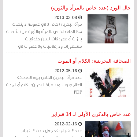
لمجمع السلمانية الطبي، على ألسنة أطباء
عايشوا الحدث، وزجوا في المعتقل
حال الورد (عدد خاص بالمرأة والثورة)
2013-03-08
مرآة البحرين (خاص): في عمومه لا يتحدث
هذا الملف الخاص بالمرأة والثورة عن ناشطات
بارزات أو معروفات، لسن حقوقيات
مشهورات ولا إعلاميات ولا عضوات في
جمعيات سياسية ولا ناشطات مناصرات
لحرية المرأة وحقوقها، نتحدث عن المرأة
الصحافة البحرينية: الكلام أو الموت
البحرينية (المغمورة)
2012-05-16
عدد مرآة البحرين الخاص بيوم الصحافة
العالمي وسنوية مرآة البحرين: الكلام أو الموت
PDF
عدد خاص بالذكرى الأولى لـ 14 فبراير
2012-02-16
عدد 14 فبراير: قد جعل حدث 14 فبراير