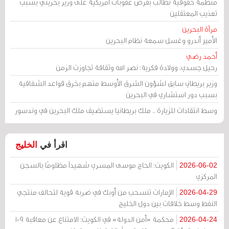
منظمة حقوقية تطالب بفرض عقوبات أمريكية على وزير بحريني بسبب
تعذيب المعتقلين
مرآة البحرين
الأمير أندرو وغسل سمعة نظام البحرين
أحمد رضي
رحيل جسدي، وولادة فكرية: نصر الله وثقافة تجاوزت الزمن
وزير بريطاني سابق لشؤون الشرق الأوسط متهم بخرق قواعد الشفافية
بسبب دور استشاري في البحرين
وسط انتقادات للزيارة .. ملك بريطانيا يستضيف ملك البحرين في وندسور
اقرأ في
الخليج
الكويت: الحاج موسى المسري شهيداً مظلومًا بالسجن
2026-06-02
المركزي
الإمارات تنسحب من أوبك في ضربة قوية لتحالف منتجي
2026-04-29
النفط وسط خلافات بين دول الخليج
محكمة «أمن الدولة» في الكويت: الامتناع عن معاقبة 109
2026-04-24