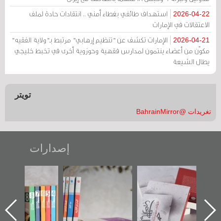
استهداف طائفي بغطاء أمني .. انتقادات حادة لملف
2026-04-22
الاعتقالات في الإمارات
الإمارات تكشف عن "تنظيم إرهابي" مرتبط بـ"ولاية الفقيه"
2026-04-21
مكوّن من أعضاء ينتمون لمدارس فقهية وحوزوية أخرى في تخبط خليجي
يطال الشيعة
تويتر
تغريدات @BahrainMirror
إصدارات
"حماة الباب الأخير":
تصنيف موضوعي
"مرآة البحرين"
الإصدار الأول عن
للوثائق البريطانية
تصدر حصاد
اعتصام الدراز
يقدمه «مركز أوال»
الساحات 2019
ه
وأحداث ساحة
في سلسلة من 5