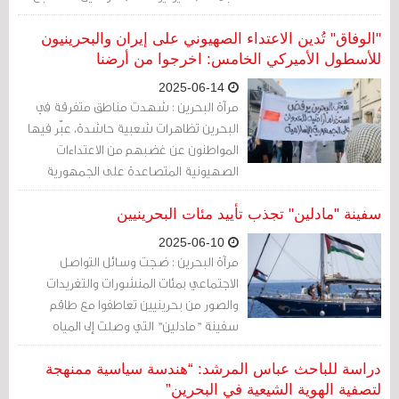
مصدراً للشرور والتوترات في المنطقة.
"الوفاق" تُدين الاعتداء الصهيوني على إيران والبحرينيون
للأسطول الأميركي الخامس: اخرجوا من أرضنا
2025-06-14
مرآة البحرين : شهدت مناطق متفرقة في
البحرين تظاهرات شعبية حاشدة، عبّر فيها
المواطنون عن غضبهم من الاعتداءات
الصهيونية المتصاعدة على الجمهورية
الإسلامية الإيرانية، مؤكدين تضامنهم الكامل
مع الشعب الإيراني ورفضهم لأي دور بحريني
سفينة "مادلين" تجذب تأييد مئات البحرينيين
في دعم هذا العدوان.
2025-06-10
مرآة البحرين : ضجت وسائل التواصل
الاجتماعي بمئات المنشورات والتغريدات
والصور من بحرينيين تعاطفوا مع طاقم
سفينة "مادلين" التي وصلت إلى المياه
الدولية لفلسطين المحتلة بغرض كسر
الحصار عن غزة.
دراسة للباحث عباس المرشد: “هندسة سياسية ممنهجة
لتصفية الهوية الشيعية في البحرين”