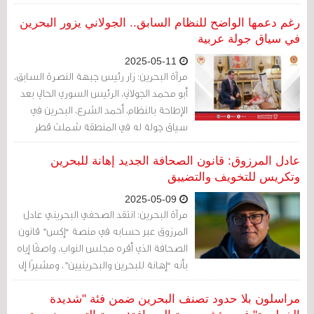
رغم دعمها الواضح للنظام السابق.. الجولاني يزور البحرين
في سياق جولة عربية
2025-05-11
مرآة البحرين: زار رئيس جبهة النصرة السابق،
أبو محمد الجولاني، الرئيس السوري الحالي بعد
الإطاحة بالنظام، أحمد الشرع، البحرين في
سياق جولة له في المنطقة شملت قطر
والسعودية والأردن ومصر، فيما يبدو تحت
غطاء أمريكي للتعاطي مع النظام القائم، على
عادل المرزوق: قانون الصحافة الجديد إهانة للبحرين
الرغم من انحياز السلطات البحرينية للنظام
وتكريس للتخويف والتضييق
السوري السابق، فيما يعرف بمحور الإمارات
2025-05-09
حول هذا الشأن.
مرآة البحرين: انتقد الصحفي البحريني عادل
المرزوق عبر حسابه في منصة “إكس” قانون
الصحافة الذي أقره مجلس النواب، واصفًا إياه
بأنه “إهانة للبحرين والبحرينيين”، ومشيرًا إلى
أن المجلس أهان نفسه أولاً قبل أن يُهين
البلاد.
مراسلون بلا حدود تصنف البحرين ضمن فئة "شديدة