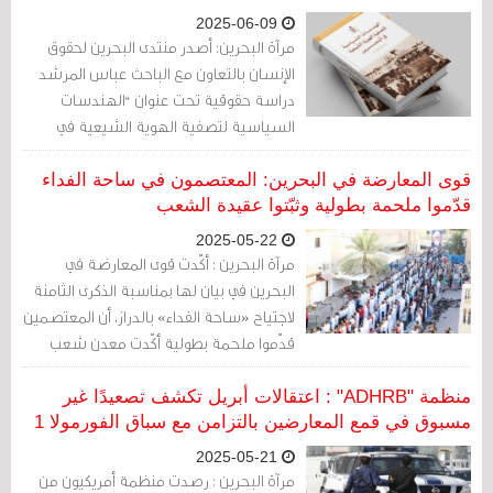
2025-06-09
مرآة البحرين: أصدر منتدى البحرين لحقوق
الإنسان بالتعاون مع الباحث عباس المرشد
دراسة حقوقية تحت عنوان “الهندسات
السياسية لتصفية الهوية الشيعية في
البحرين”، تناولت ما وصفته بتحوّل الاضطهاد
الطائفي ضد أبناء الطائفة الشيعية إلى “حرب
قوى المعارضة في البحرين: المعتصمون في ساحة الفداء
تصفية هوية الشعب البحراني”.
قدّموا ملحمة بطولية وثبّتوا عقيدة الشعب
2025-05-22
مرآة البحرين : أكّدت قوى المعارضة في
البحرين في بيان لها بمناسبة الذكرى الثامنة
لاجتياح «ساحة الفداء» بالدراز، أن المعتصمين
قدّموا ملحمة بطولية أكّدت معدن شعب
البحرين وثباته على عقيدته، رغم الحصار
والقمع الذي استمر لأكثر من 300 يوم، وانتهى
منظمة "ADHRB" : اعتقالات أبريل تكشف تصعيدًا غير
بمجزرة راح ضحيتها 5 شهداء واعتقال قرابة
مسبوق في قمع المعارضين بالتزامن مع سباق الفورمولا 1
300 مواطن.
2025-05-21
مرآة البحرين : رصدت منظمة أمريكيون من