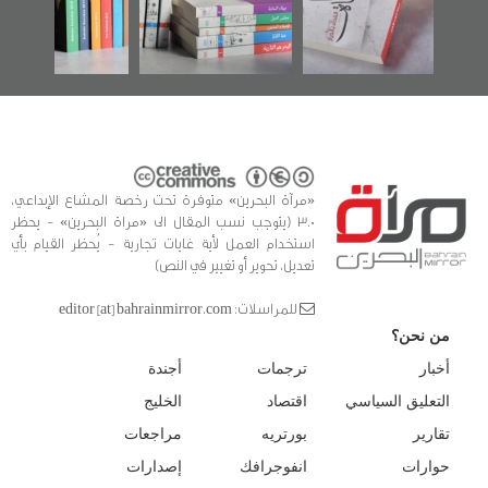
الفداء لمركز أوال
كتب
للدراسات والتوثيق
«مرآة البحرين» متوفرة تحت رخصة المشاع الإبداعي،
3.0 (يتوجب نسب المقال الى «مراة البحرين» - يحظر
استخدام العمل لأية غايات تجارية - يُحظر القيام بأي
تعديل، تحوير أو تغيير في النص)
للمراسلات: editor [at] bahrainmirror.com
من نحن؟
أخبار
ترجمات
أجندة
التعليق السياسي
اقتصاد
الخليج
تقارير
بورتريه
مراجعات
حوارات
انفوجرافك
إصدارات