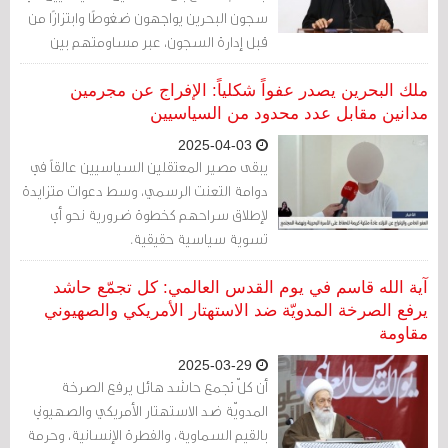
سجون البحرين يواجهون ضغوطًا وابتزازًا من
قبل إدارة السجون، عبر مساومتهم بين
القبول بدور “مخبر” لصالح الشرطة الوقائية
أو التعرض للتهديد باعتقال أقاربهم
ملك البحرين يصدر عفواً شكلياً: الإفراج عن مجرمين
وحرمانهم من العلاج والرعاية الصحية.
مدانين مقابل عدد محدود من السياسيين
2025-04-03
يبقى مصير المعتقلين السياسيين عالقاً في
دوامة التعنت الرسمي، وسط دعوات متزايدة
لإطلاق سراحهم كخطوة ضرورية نحو أي
تسوية سياسية حقيقية.
آية الله قاسم في يوم القدس العالمي: كل تجمّع حاشد
يرفع الصرخة المدويّة ضد الاستهتار الأمريكي والصهيوني
مقاومة
2025-03-29
أن كلّ تجمع حاشد هائل يرفع الصرخة
المدويّة ضد الاستهتار الأمريكي والصهيوني
بالقيم السماوية، والفطرة الإنسانية، وحرمة