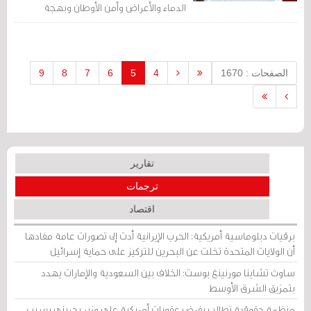
الدماء والأعراض وأمن الأوطان وبهجة
الطفولة؛ مقاومة، وكلّ موقف سلبي صامت
من ذلك خيانة.
الصفحات : 1670
4
5
6
7
8
9
تقارير
ترجمات
اقتصاد
برقيات دبلوماسية أمريكية: الحرب الإيرانية أدت إلى تصورات عامة مفادها
أن الولايات المتحدة تخلت عن البحرين للتركيز على حماية إسرائيل
ساوث تشاينا مورنينغ بوست: الخلاف بين السعودية والإمارات يهدد
بتمزيق الشرق الأوسط
منظمة حقوقية تطالب بفرض عقوبات أمريكية على وزير بحريني بسبب