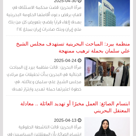
2025-04-30
عامل أجنبي برواتب تفوق 700 دينار.
مرآة البحرين: قضت محكمة الاستئناف في
لاهاي برفض دعوى أقامتها الحكومة البحرينية
بهدف إلغاء قرارُا يقضي بتعويض كل من بنك
ملي إيران وبنك صادرات إيران بمبلغ 214
مليون يورو، بصفتهما مالكين لثلثي أسهم
بنك المستقبل البحريني، بحسب ما أوردت
منظمة بيرد: المباحث البحرينية تستهدف مجلس الشيخ
وكالة مهر للأنباء.
علي سلمان بحملة ترهيب ممنهجة
2025-04-24
مرآة البحرين : قالت منظمة بيرد إن المباحث
الجنائية في البحرين بدأت تحقيقات مع مرتادي
مجلس الشيخ علي سلمان وعائلته، في
خطوة اعتبرتها حملة تهديد وابتزاز تهدف
لإغلاق المجلس دون قرار رسمي.
ابتسام الصائغ: العمل مخبرًا أو تهديد العائلة .. معادلة
المعتقل البحريني
2025-04-13
مرآة البحرين: قالت الناشطة الحقوقية
ابتسام الصائغ بأن المعتقلين السياسيين في