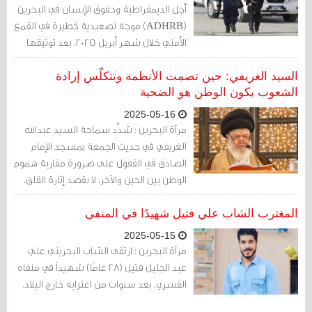
أجل الديمقراطية وحقوق الإنسان في البحرين
(ADHRB) موجة تصعيدية خطيرة في القمع
الأمني خلال شهر أبريل 2025، بعد توثيقها
اعتقال 22 شخصًا، بينهم نساء، على خلفيات
سياسية، في واحدة من أوسع حملات
السيد الغريفي: حين تصمت الأنظمة وتتكلّس إرادة
الاعتقال التي تشهدها المملكة منذ سنوات.
الشعوب يكون الوطن هو الضحية
وأوضحت المنظمة أن 17 معتقلاً لا يزالون رهن
2025-05-16
الاحتجاز، في حين أُفرج عن خمسة فقط.
مرآة البحرين : شدَّد سماحة السيد عبدالله
الغريفي في حديث الجمعة بمسجد الإمام
الصادق في القفول على ضرورة مقاربة هموم
الوطن بين الحين والآخر، لا بقصد إثارة القلق،
بل لتنقية الأجواء الوطنية، مشيرًا إلى أن “لا
وطن يخلو من مكدرات وأزمات، لكن تجاهلها
المغترب الشاب علي فتيل شهيدًا في المنفى
لا يخدم الصالح العام”.
2025-05-15
مرآة البحرين : ارتقى الشاب البحريني علي
عبد الجليل فتيل (28 عامًا) شهيداً في منفاه
القسري، بعد سنوات من اغترابه خارج البلاد.