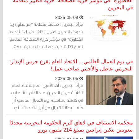
الخطورة" في مؤشر حرية الصحافة: حرية التعبير منعدمة
في البحرين
2025-05-08
مرآة البحرين : صنفت منظمة "مراسلون بلا
حدود"، البحرين ضمن الفئة الحمراء "شديدة
الخطورة" في مؤشر حرية الصحافة العالمي
للعام 2025، حيث حصلت على الترتيب 157
وتسبقها السودان واليمن وليبيا والصومال.
في يوم العمال العالمي .. الاتحاد العام يقرع جرس الإنذار:
البحريني عاطل والأجنبي صاحب عمل!
2025-05-05
مرآة البحرين : أكد الأمين العام للاتحاد العام
لنقابات عمال البحرين، عبد القادر الشهابي،
في كلمته بمناسبة يوم العمال العالمي أن
ملف البطالة لا يزال من أبرز التحديات التي
تواجه المجتمع البحريني، منتقدًا غياب
التجاوب مع فرص وزارة العمل لافتقارها
محكمة الاستئناف في لاهاي تُلزم الحكومة البحرينية مجددًا
لشروط العمل الكريم والمستدام، في وقت
بتعويض بنكين إيرانيين بمبلغ 214 مليون يورو
يستوعب فيه سوق العمل أكثر من 100 ألف