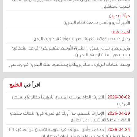
تعذيب المعتقلين
مرآة البحرين
الأمير أندرو وغسل سمعة نظام البحرين
أحمد رضي
رحيل جسدي، وولادة فكرية: نصر الله وثقافة تجاوزت الزمن
وزير بريطاني سابق لشؤون الشرق الأوسط متهم بخرق قواعد الشفافية
بسبب دور استشاري في البحرين
وسط انتقادات للزيارة .. ملك بريطانيا يستضيف ملك البحرين في وندسور
اقرأ في
الخليج
الكويت: الحاج موسى المسري شهيداً مظلومًا بالسجن
2026-06-02
المركزي
الإمارات تنسحب من أوبك في ضربة قوية لتحالف منتجي
2026-04-29
النفط وسط خلافات بين دول الخليج
محكمة «أمن الدولة» في الكويت: الامتناع عن معاقبة 109
2026-04-24
مدونين وتبرئة 9 وحبس 18 متهماً بالتعاطف مع إيران