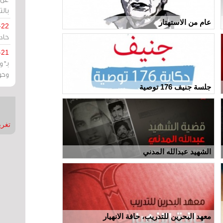
بالت
عام من الاستهتار
-22
حادة
-21
بـ"
وحو
جلسة جنيف 176 توصية
تغريدات
الشهيد عبدالله المدني
معهد البحرين للتدريب، حافة الانهيار