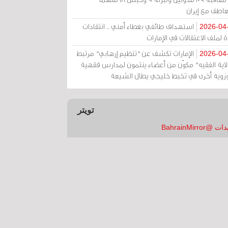
عاطف مع إيران
استهداف طائفي بغطاء أمني .. انتقادات
2026-04
 لملف الاعتقالات في الإمارات
الإمارات تكشف عن "تنظيم إرهابي" مرتبط
2026-04
ولاية الفقيه" مكوّن من أعضاء ينتمون لمدارس فقهية
زوية أخرى في تخبط خليجي يطال الشيعة
تويتر
 @BahrainMirror