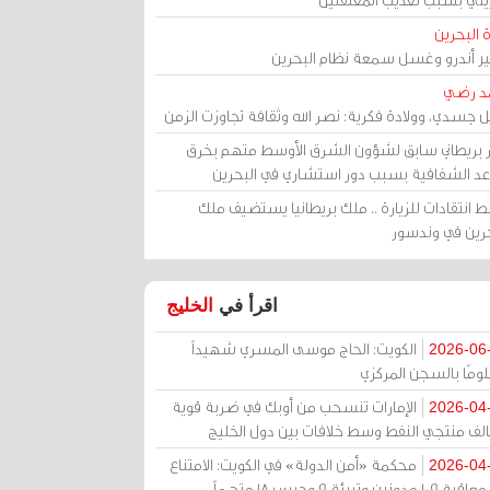
 البحرين
مير أندرو وغسل سمعة نظام البحرين
د رضي
ل جسدي، وولادة فكرية: نصر الله وثقافة تجاوزت الزمن
ر بريطاني سابق لشؤون الشرق الأوسط متهم بخرق
عد الشفافية بسبب دور استشاري في البحرين
 انتقادات للزيارة .. ملك بريطانيا يستضيف ملك
حرين في وندسور
اقرأ في
الخليج
الكويت: الحاج موسى المسري شهيداً
2026-06
ومًا بالسجن المركزي
الإمارات تنسحب من أوبك في ضربة قوية
2026-04
الف منتجي النفط وسط خلافات بين دول الخليج
محكمة «أمن الدولة» في الكويت: الامتناع
2026-04
عن معاقبة 109 مدونين وتبرئة 9 وحبس 18 متهماً