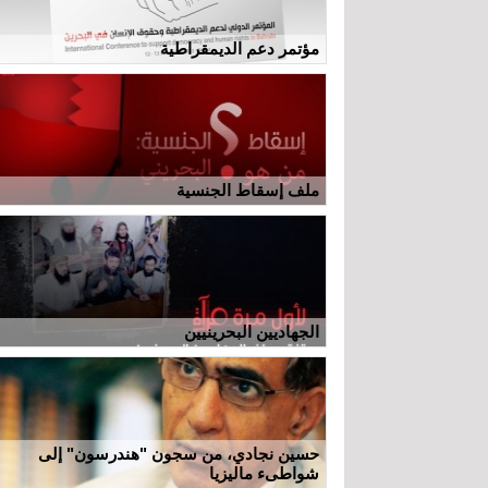
مؤتمر دعم الديمقراطية
ملف إسقاط الجنسية
الجهاديين البحرينيين
حسين نجادي، من سجون "هندرسون" إلى
شواطىء ماليزيا