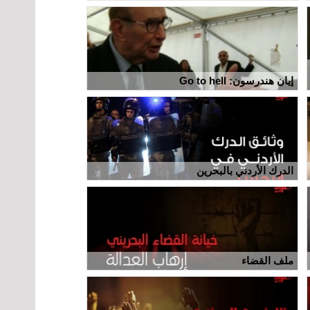
إيان هندرسون: Go to hell
الدرك الأردني بالبحرين
ملف القضاء