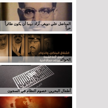
المناضل علي دويغر، أراد دوما أن يكون طائراً
حراً
الخوالد
أطفال البحرين: خصوم النظام في السجون