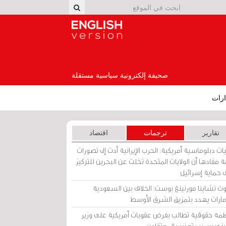
English Version
صحيفة إلكترونية سياسية مستقلة
رات
تقارير
ترجمات
اقتصاد
ات دبلوماسية أمريكية: الحرب الإيرانية أدت إلى تصورات
 مفادها أن الولايات المتحدة تخلت عن البحرين للتركيز
 حماية إسرائيل
ث تشاينا مورنينغ بوست: الخلاف بين السعودية
إمارات يهدد بتمزيق الشرق الأوسط
مة حقوقية تطالب بفرض عقوبات أمريكية على وزير
يني بسبب تعذيب المعتقلين