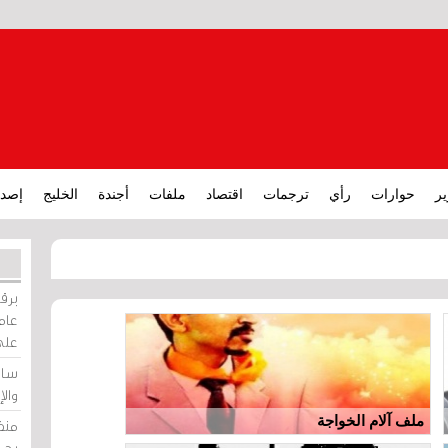
ير
حوارات
رأي
ترجمات
اقتصاد
ملفات
أجندة
الخليج
إصدا
برقي
عامة
على
ساو
وال
ملف آلام الخواجة
منظ
بحر