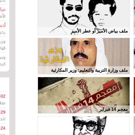
مرآة
الأ
أحم
ملف بياض الأمير أو عطر الأمير
رحي
وزي
قوا
وسط
الب
ملف وزارة التربية والتعليم: وزير المكارثية
-02
مظل
معجم 14 فبراير
-29
لتح
-24