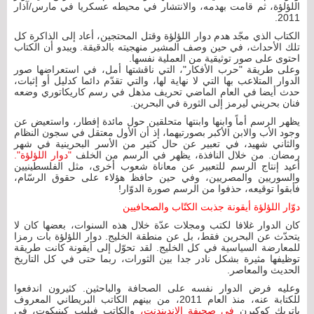
اللؤلؤة، ثم قامت بهدمه، والانتشار في محيطه عسكريا في مارس/آذار
2011.
الكتاب الذي مجّد هدم دوار اللؤلؤة وقتل المحتجين، أعاد إلى الذاكرة كل
تلك الأحداث، في حين وصف المشير منهجيته بالدقيقة. ويبدو أن الكتاب
احتوى على صور توثيقية من العملية نفسها.
وعلى طريقة "حرب الأفكار"، التي ناقشتها أمل، في استعراضها صور
الدوار المتلاعب بها التي لا نهاية لها، والتي تقدّم دائما كدليل أو إثبات،
حدث أيضا في العام الماضي تحريف مذهل في رسم كاريكاتوري وضعه
فنان بحريني ليرمز إلى الثورة في البحرين.
يظهر الرسم أماً وابنها وابنتها متحلقين حول مائدة إفطار، واستعيض عن
وجود الأب والابن الأكبر بصورتيهما، إذ أن الأول معتقل في سجون النظام
والثاني شهيد، في تعبير عن حال كثير من الأسر البحرينية في شهر
رمضان. من خلال النافذة، يظهر في الرسم من الخلف
"دوار اللؤلؤة".
أعيد إنتاج الرسم للتعبير عن معاناة شعوب أخرى، مثل الفلسطينيين
والسوريين والمصريين، وفي حين حافظ هؤلاء على حقوق الرسّام،
فأبقوا توقيعه، حذفوا من الرسم صورة الدوّار!
دوّار اللؤلؤة أيقونة جذبت الكتّاب والصحافيين
كان الدوار غلافا لكتب ومجلات عدّة خلال هذه السنوات، بعضها كان لا
يتحدّث عن البحرين فقط، بل عن منطقة الخليج. دوار اللؤلؤة بات رمزا
للمعارضة السياسية في كل الخليج. لقد تحوّل إلى أيقونة كانت طريقة
توظيفها مثيرة بشكل نادر جدا بين الثورات، ربما حتى في كل التاريخ
الحديث والمعاصر.
وعليه فرض الدوار نفسه على الصحافة والباحثين. كثيرون اندفعوا
للكتابة عنه، منذ العام 2011، من بينهم الكاتب البريطاني المعروف
باتريك كوكبرن
في صحيفة الإندبندنت،
والكاتب فيليب كينيكوت، في