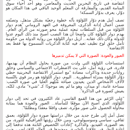
انتفاضة في تاريخ البحرين الحديث والمعاصر، وهو أحد أحياء سوق
المنامة القديم، والمفارقة أن المعلم الوحيد الباقي في هذا المكان هو
دوّار، يعرف بدوّار السمكة!
تصف أمل هدم دوّار اللؤلؤة بأنّه خطوة رجعيّة بشكل مذهل، وتصنّفه
ضمن أعمال إدانة الذكرى، المعروفة في العهد الروماني "هدم دوار
اللؤلؤة من قبل السلطات تبعته عملية محو صورته من الرأي العام..
بهدم دوار اللؤلؤة كان واضحا أن هذا النصب أصبح منذ ذلك اليوم عدوا
للدولة وكان ذلك عقابه... أزيل دوار اللؤلؤة من رواية الدولة من حكومة
تأمل خلق لوح نظيف تعيد فيه كتابة الذكريات المسموح بها فقط بعد
الانتفاضة".
العبور والعودة: الصورة التي لا يمكن تدميرها
استنساخات اللؤلؤة التي ولدت من صورة يحاول النظام أن يهدمها،
قادرة، في رؤية أمل، على بث الاضطراب الاجتماعي والسياسي وخلق
روايات جديدة وذاكرات مضادة "مع استمرار الانتفاضة البحرينية حظي
دوّار اللّؤلؤة بمنزلة أسطورية... اليوم، دوار اللؤلؤة هو رمز قوي بالنّسبة
لآلاف الأشخاص الذين يعيدون صياغة مُثُلِهم العليا في صورة النّصب:
مساحة عامة، أو ميدان، وهو ما لم يعد موجودًا كـ "شيء" مادي، لكنّه،
يعيش كصورة في الذاكرة".
"على الرّغم من هذا القمع القاسي، عاد الكثيرون في تحد إلى دوار
اللّؤلؤة، الذي أصبح الآن موقعًا للمأساة... العبور والعودة هما بمثابة
محاولة الحصول على صور مؤثّرة، تصف واقعًا معقدًا ومظلمًا".
تصل أمل إلى طرح جديد من خلال دراستها صورة دوار اللؤلؤة، بعمق
ثقافي، سياسي وسوسيولوجي، ومن خلال رؤيتها الغرافيكية للثورة، من
بعد الصورة، الفيديو، والذاكرة "إعادات التّخصيص الثابتة هذه تدفعنا إلى
إعادة النظر في علاقتنا بالصّورة، ووجودها في العالم الافتراضي، حيث