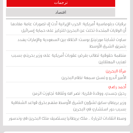
ترجمات
اقتصاد
برقيات دبلوماسية أمريكية: الحرب الإيرانية أدت إلى تصورات عامة مفادها
أن الولايات المتحدة تخلت عن البحرين للتركيز على حماية إسرائيل
ساوث تشاينا مورنينغ بوست: الخلاف بين السعودية والإمارات يهدد
بتمزيق الشرق الأوسط
منظمة حقوقية تطالب بفرض عقوبات أمريكية على وزير بحريني بسبب
تعذيب المعتقلين
مرآة البحرين
الأمير أندرو وغسل سمعة نظام البحرين
أحمد رضي
رحيل جسدي، وولادة فكرية: نصر الله وثقافة تجاوزت الزمن
وزير بريطاني سابق لشؤون الشرق الأوسط متهم بخرق قواعد الشفافية
بسبب دور استشاري في البحرين
وسط انتقادات للزيارة .. ملك بريطانيا يستضيف ملك البحرين في وندسور