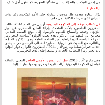
هي إحدى التبدّلات والتحوّلات التي تشكّلها الصورة، كما تقول أمل خلف.
إزالة تاريخ
دوّار اللؤلؤة وهدمه ظل موضوعا تتداوله حتّى الأمم المتّحدة، ربّما بذات
السياق الذي طرحته الكاتبة أمل خلف.
في خطاب موجّه إلى الحكومة البحرينية
أرسل في العام 2014، طالب
المقررون الخاصون بالأمم المتحدة، بإزالة الطابع العسكري عن دوار
اللؤلؤة، وفتحه والسماح للعموم بالوصول إلى موقع النصب المدمر،
معبرين عن قلقهم من أن يكون هدم نصب اللؤلؤة "سياسية لمحو رمز
الحركة الداعمة للديمقراطية من الساحة العامة ومن الذاكرة العامّة،
وبالتالي، منع الحديث عن الرواية المغايرة للخطاب الرسمي في ما يخص
أحداث فبراير/شباط ومارس/آذار 2011"، المقرّرون قالوا إن دوار اللؤلؤة
بات يعتبر رمزا للمطالبة بالحرية والديمقراطية، لدى البحرينيين.
وفي مارس/آذار 2015،
نقل عن المقرر الأممي الخاص
المعني بالثقافة
قوله إن الحكومة البحرينية أزالت تاريخا وذكرى بهدمها دوار اللؤلؤة.