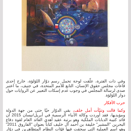
وفي ذات الفترة، علّقت لوحة تحمل رسم دوّار اللؤلؤة، خارج إحدى
قاعات مجلس حقوق الإنسان، التابع للأمم المتحدة، في جنيف، ما اعتبر
صدى لرسالة المجلس في وجوب عدم إسكات التعبير عن الروايات حول
دوار اللؤلؤة.
حرب الأفكار
وكما قالت وتنبّأت أمل خلف،
بقي الدوّار حيّا حتى من جهة الدولة
ومؤيديها، فقد أوردت وكالة الأنباء الرسمية في أبريل/نيسان 2015 أن
قائد كتيبة الدبابات الملكية وهو برتبة عقيد أهدى القائد العام لقوة دفاع
البحرين "المشير" خليفة بن أحمد آل خليف كتاباً بعنوان "الفاروق 2011"
وهو اسم العملية التي سحقت فيها قوّات النظام المتظاهرين في دوّار