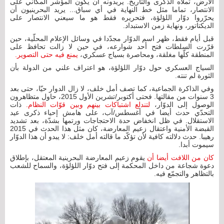
الأرض، تملأه الذكرى والتاريخ. يريدونه أن يكون المؤشّر المكاني على
الانتصار، تماما مثل خط النهاية في أي سباق... يريد البحرينيون أن
يحرّروا دوّار اللؤلؤة، فتحريره فقط هو ما سيعني الانتصار على
الديكتاتور، ونهاية زمن الاستبداد.
قبل أيام فقط، ظهر اسم الدوّار مجدّدا في وسائل الإعلام المحلّية، حين
قرّرت السلطات فتح أحد شوارعه، في حين لا زالت تحافظ على
المنطقة كلّها مغلقة، ومحاصرة بسياج عسكري،
يمنع فيه حتى التصوير.
السياج العسكري حول دوّار اللؤلؤة، هو اعتراف علني من الدولة بأن
الثورة لم تنته.
وفي الذاكرة الجماعية، كما تصف أمل خلف، لا زال الدوار حيّا، حتى بعد
3 سنوات من مقالتها. فحتى أكتوبر/تشرين الأول 2015، حاول متظاهرون
الوصول إلى الدوّار،
لتندلع اشتباكات بينهم وبين قوّات النظام.
ذات
التحدّي حدث أيضا في أغسطس/آب، على هامش إحياء ذكرى عيد
الاستقلال. في ظل انخفاض حدة الاحتجاجات ورتمها بشدّة، بعد تشديد
القبضة الأمنية واعتقال زعيم المعارضة، كان مثل هذا الحدث في 2015
رهيبا. حدث دلالته كافية لأن تؤكّد ما قالته أمل خلف: لا يبدو أن هذا الدوّار
سيموت أبدا.
كان من اللافت أيضا أن
يقوم زعيم المعارضة البحرينية المعتقل، بإطلاق
دعوة شجاعة من داخل المحكمة إلى فتح دوّار اللؤلؤة، والسماح للشعب
بالتظاهر والتجمّع فيه.