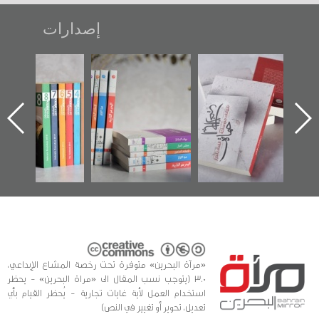
إصدارات
تصنيف موضوعي
"مرآة البحرين"
«وطن عكر» رواية
للوثائق البريطانية
تصدر حصاد
جديدة لمعتقل
يقدمه «مركز أوال»
الساحات 2019
عسكري تصدر عن
في سلسلة من 5
«مرآة البحرين»
كتب
«مرآة البحرين» متوفرة تحت رخصة المشاع الإبداعي،
3.0 (يتوجب نسب المقال الى «مراة البحرين» - يحظر
استخدام العمل لأية غايات تجارية - يُحظر القيام بأي
تعديل، تحوير أو تغيير في النص)