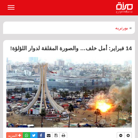
القائمة
الرئيسي
»
بورتريه
14 فبراير: أمل خلف… والصورة المقلقة لدوار اللؤلؤة!
نسخة للطباعة
حفظ الموضوع
فيسبوك
تويتر
أرسل الى صديق
واتساب
المزيد