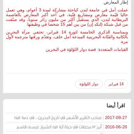
إطار المعارض.
عملت أمل في جامعة لندن كباحثة مشاركة لمدة 3 أعوام، وهي تعمل
حاليا قيّمة معارض ومشاريع فنّية، في أحد أكبر المعارض بالعاصمة
البريطانية لندن، الذي يستقبل أكثر من مليون زائر سنويا، وقد صنّفت
من قبل شبكة (لنكد إن) من بين أهم 15 شخصا في وظيفتها.
وبمناسبة الذكرى الخامسة لثورة 14 فبراير، تحتفي مرآة البحرين
بالكاتبة والفنّانة البحرينية المبدعة أمل خلف، وتقدّم ورقتها مترجمة لأول
مرة.
القيامات المتعددة: قصة دوار اللؤلؤة في البحرين
14 فبراير
دوار اللؤلؤة
اقرأ أيضا
صاحب التقرير الأشهر في تاريخ البحرين... في ذمة الله!
2017-09-27
أبرز 3 محطات في حياة آية الله الشيخ عيسى قاسم
2016-06-20