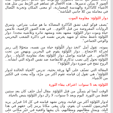
الصور لا يمكن تدميرها... هذه الأفعال قد تساهم في الرّبط بين مثل هذه
الأشياء كالذّاكرة والهندسة المعمارية، أو معنى المكان وتجربة النّضال
في معاملة بين كلا جانبي الشّاشة".
دوار اللؤلؤة: مقاومة الموت
"يصف فوكو كيف تشق الذّاكرة المضادّة ما هو صلب متراص، وتمزق
الروايات المفروضة من قبل الأقوى... في هذه الصور الرّقمية، نلامس
حياة وموت دوار اللؤلؤة: مشهد بعثه ومشهد تناثره وتلاشيه مجددا. دوار
اللؤلؤة ناشط مخلد أو شهيد يغرس نفسه في ذاكرة الشعب البحريني
والوعي الجماعي".
بموته، تقول أمل "اتخذ دوار اللّؤلؤة حياة من نفسه، متحوّلا إلى رمز
لحركة الاحتجاج... دوار اللؤلؤة يقوم في البحرين وينهض من تحت
الأنقاض ...في قيامته يواصل دوار اللؤلؤة بعناد مقاومة الدّولة... دوار
اللؤلؤة تحول إلى نصب تذكاري للانتفاضة ضد نفس الدولة التي أنشأته...
الروح تنفخ في صورة دوار اللؤلؤة"!
المقالة التي تصنّف على أنّها ورقة بحثية، تدرس "الحياة الخالدة لدوار
اللؤلؤة"، هي تقول إن قيامته تقوم أكثر من مرّة، وإنّه يبعث في الكثير
من الأشياء.
اللؤلؤة بعد 5 سنوات: اعتراف ببقاء الثورة
الوقت أيضا لم يتمكّن من قتل اللؤلؤة. مقال أمل خلف كان بعد سنتين
فقط من الثورة. اليوم وبعد 5 سنوات، لا زال دوار اللؤلؤة ينبض بالحياة.
لدوار اللؤلؤة أكثر من قيامة، ونحن نشهد قيامته في كل 14 فبراير. يريد
البحرينيون للنصب أن يقوم، وأن يبقى مكانا يرمز إلى حقهم في هذا
البلد، ويمثل مظالمهم ومطالبهم، بأن يبقيها واقعية في حيّز مكاني على