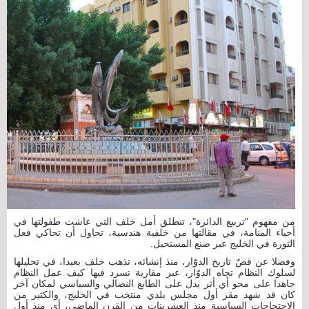
من مفهوم "تربيع الدائرة"، تنطلق أمل خلف التي عاشت طفولتها في
أحياء المنامة، في مقالتها من خلفية هندسية، تحاول أن تحاكي فعل
الثورة في الخليج عبر صنع المستحيل.
وفضلا عن قصّ تاريخ الدوّار، منذ إنشائه، تذهب خلف بعيدا، في تحليلها
لسلوك النظام تجاه الدوّار، عبر مقاربة تسرد فيها كيف عمل النظام
جاهدا على محو أي أثر يدل على الطابع النضالي والسياسي لمكان آخر
كان قد شهد مقر أول مجلس بلدي منتخب في الخليج، والكثير من
الاحتجاجات السياسية منذ العشرينات من القرن الماضي، أي منذ أول