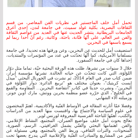
تحمل أمل خلف الماجستير في نظريات الفن المعاصر، من قسم
الثقافات البصرية، بكلية غولد سميث، في جامعة لندن، إحدى أعرق
الجامعات البريطانية. ينتشر الحديث عنها في العديد من عواصم الثقافة
والفن عبر العالم، على أنّها فنّانة، باحثة، وكاتبة، رغم أنّ أحدا ربما لم
يسمع باسمها في البحرين.
استضيفت أمل للحديث عن البحرين، وعن ورقتها هذه تحديدا، في جامعة
بنسلفانيا الأمريكية، كما أنّها تحدّثت في عدد من المؤتمرات والمنتديات،
إحداها كان في جامعة أكسفورد.
خلال 3 سنوات من نشرها، ظلت هذه الورقة البحثية حيّة، تماما مثل دوّار
اللؤلؤة، التي كانت تتحدّث عن حياته الخالدة. نشرتها مؤسسة إبراز،
ضمن كتاب صدر في العام 2014، ثم نشرت في الجورنال البحثي "ميدل
إيست كريتيك"، بعنوان مختلف هو "تربيع الدائرة: دوار اللؤلؤة في
البحرين"، ونشرت حديثا في كتاب "انتفاضة البحرين... المقاومة والقمع
في الخليج"، الذي حرّره عضو منظّمة بحرين ووتش، مارك أوين جونز،
وزميلته آلاء الشهابي.
وفضلا عمّا أثارته المقالة في الأوساط الفنّية والأكاديمية، اهتمّ المختصون
في علوم السياسة والاجتماع بها، واقتبست منها العديد من الدراسات
والكتب، أهمّها للباحثة الفرنسية المعروفة لورنس لوير.
تعالج بحوث أمل خلف مواضيع العمران، المجتمع، النشاط الإعلامي،
والفن. اهتمامها البحثي والفنّي يشمل الغرافيتي، الرسم، الصورة،
المنحوتات، والتراث الثقافي، وربط الفن بالمجتمع، وهي مسئولة عن
كثير من المشاريع والمبادرات الفنّية والإعلامية التي يندرج بعضها تحت