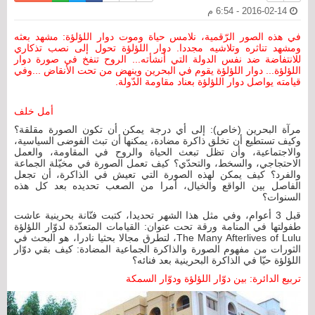
2016-02-14 - 6:54 م
في هذه الصور الرّقمية، نلامس حياة وموت دوار اللؤلؤة: مشهد بعثه
ومشهد تناثره وتلاشيه مجددا. دوار اللؤلؤة تحول إلى نصب تذكاري
للانتفاضة ضد نفس الدولة التي أنشأته... الروح تنفخ في صورة دوار
اللؤلؤة... دوار اللؤلؤة يقوم في البحرين وينهض من تحت الأنقاض ...وفي
قيامته يواصل دوار اللؤلؤة بعناد مقاومة الدّولة.
أمل خلف
مرآة البحرين (خاص): إلى أي درجة يمكن أن تكون الصورة مقلقة؟
وكيف تستطيع أن تخلق ذاكرة مضادة، يمكنها أن تبث الفوضى السياسية،
والاجتماعية، وأن تظل تبعث الحياة والروح في المقاومة، والعمل
الاحتجاجي، والسخط، والتحدّي؟ كيف تعمل الصورة في مخيّلة الجماعة
والفرد؟ كيف يمكن لهذه الصورة التي تعيش في الذاكرة، أن تجعل
الفاصل بين الواقع والخيال، أمرا من الصعب تحديده بعد كل هذه
السنوات؟
قبل 3 أعوام، وفي مثل هذا الشهر تحديدا، كتبت فنّانة بحرينية عاشت
طفولتها في المنامة ورقة تحت عنوان: القيامات المتعدّدة لدوّار اللؤلؤة
The Many Afterlives of Lulu، لتطرق مجالا بحثيا نادرا، هو البحث في
الثورات من مفهوم الصورة والذاكرة الجماعية المضادة: كيف بقي دوّار
اللؤلؤة حيّا في الذاكرة البحرينية بعد فنائه؟
تربيع الدائرة: بين دوّار اللؤلؤة ودوّار السمكة