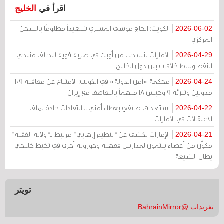
اقرأ في
الخليج
الكويت: الحاج موسى المسري شهيداً مظلومًا بالسجن
2026-06-02
المركزي
الإمارات تنسحب من أوبك في ضربة قوية لتحالف منتجي
2026-04-29
النفط وسط خلافات بين دول الخليج
محكمة «أمن الدولة» في الكويت: الامتناع عن معاقبة 109
2026-04-24
مدونين وتبرئة 9 وحبس 18 متهماً بالتعاطف مع إيران
استهداف طائفي بغطاء أمني .. انتقادات حادة لملف
2026-04-22
الاعتقالات في الإمارات
الإمارات تكشف عن "تنظيم إرهابي" مرتبط بـ"ولاية الفقيه"
2026-04-21
مكوّن من أعضاء ينتمون لمدارس فقهية وحوزوية أخرى في تخبط خليجي
يطال الشيعة
تويتر
تغريدات @BahrainMirror