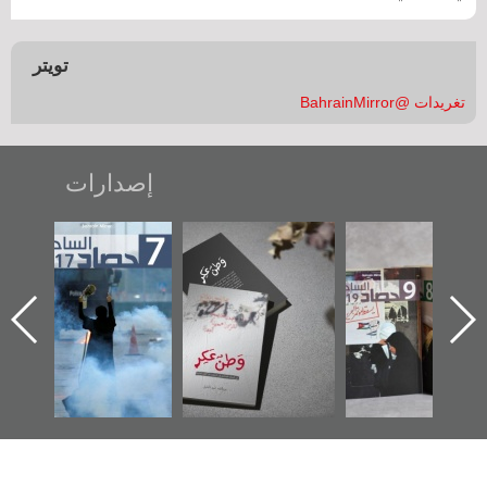
تويتر
تغريدات @BahrainMirror
إصدارات
"مرآة البحرين"
«وطن عكر» رواية
حصاد 2017
تصدر حصاد
جديدة لمعتقل
الساحات 2019
عسكري تصدر عن
«مرآة البحرين»