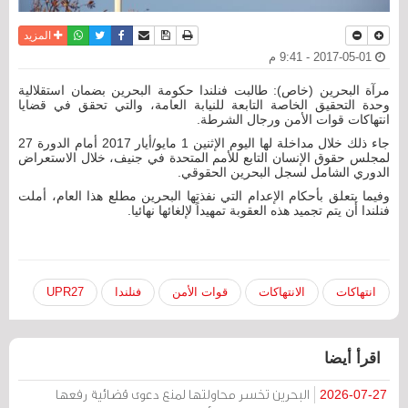
نسخة للطباعة
حفظ الموضوع
فيسبوك
تويتر
أرسل الى صديق
واتساب
المزيد
2017-05-01 - 9:41 م
مرآة البحرين (خاص): طالبت فنلندا حكومة البحرين بضمان استقلالية
وحدة التحقيق الخاصة التابعة للنيابة العامة، والتي تحقق في قضايا
انتهاكات قوات الأمن ورجال الشرطة.
جاء ذلك خلال مداخلة لها اليوم الإثنين 1 مايو/أيار 2017 أمام الدورة 27
لمجلس حقوق الإنسان التابع للأمم المتحدة في جنيف، خلال الاستعراض
الدوري الشامل لسجل البحرين الحقوقي.
وفيما يتعلق بأحكام الإعدام التي نفذتها البحرين مطلع هذا العام، أملت
فنلندا أن يتم تجميد هذه العقوبة تمهيداً لإلغائها نهائيا.
انتهاكات
الانتهاكات
قوات الأمن
فنلندا
UPR27
اقرأ أيضا
البحرين تخسر محاولتها لمنع دعوى قضائية رفعها
2026-07-27