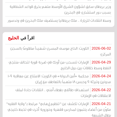
وزير بريطاني سابق لشؤون الشرق الأوسط متهم بخرق قواعد الشفافية
بسبب دور استشاري في البحرين
وسط انتقادات للزيارة .. ملك بريطانيا يستضيف ملك البحرين في وندسور
اقرأ في
الخليج
الكويت: الحاج موسى المسري شهيداً مظلومًا بالسجن
2026-06-02
المركزي
الإمارات تنسحب من أوبك في ضربة قوية لتحالف منتجي
2026-04-29
النفط وسط خلافات بين دول الخليج
محكمة «أمن الدولة» في الكويت: الامتناع عن معاقبة 109
2026-04-24
مدونين وتبرئة 9 وحبس 18 متهماً بالتعاطف مع إيران
استهداف طائفي بغطاء أمني .. انتقادات حادة لملف
2026-04-22
الاعتقالات في الإمارات
الإمارات تكشف عن "تنظيم إرهابي" مرتبط بـ"ولاية الفقيه"
2026-04-21
مكوّن من أعضاء ينتمون لمدارس فقهية وحوزوية أخرى في تخبط خليجي
يطال الشيعة