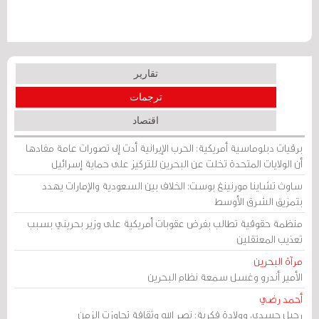
تقارير
ترجمات
اقتصاد
برقيات دبلوماسية أمريكية: الحرب الإيرانية أدت إلى تصورات عامة مفادها
أن الولايات المتحدة تخلت عن البحرين للتركيز على حماية إسرائيل
ساوث تشاينا مورنينغ بوست: الخلاف بين السعودية والإمارات يهدد
بتمزيق الشرق الأوسط
منظمة حقوقية تطالب بفرض عقوبات أمريكية على وزير بحريني بسبب
تعذيب المعتقلين
مرآة البحرين
الأمير أندرو وغسل سمعة نظام البحرين
أحمد رضي
رحيل جسدي، وولادة فكرية: نصر الله وثقافة تجاوزت الزمن