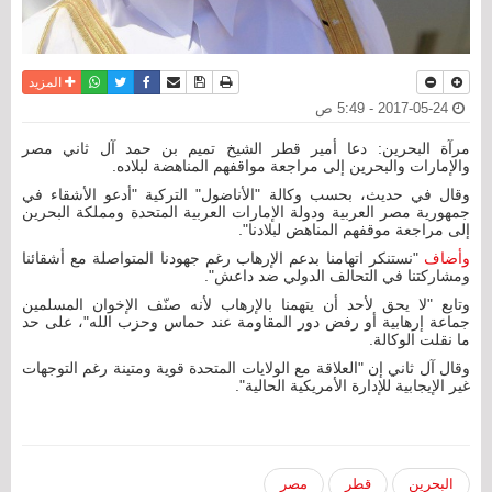
نسخة للطباعة
حفظ الموضوع
فيسبوك
تويتر
أرسل الى صديق
واتساب
المزيد
2017-05-24 - 5:49 ص
مرآة البحرين: دعا أمير قطر الشيخ تميم بن حمد آل ثاني مصر
والإمارات والبحرين إلى مراجعة مواقفهم المناهضة لبلاده.
وقال في حديث، بحسب وكالة "الأناضول" التركية "أدعو الأشقاء في
جمهورية مصر العربية ودولة الإمارات العربية المتحدة ومملكة البحرين
إلى مراجعة موقفهم المناهض لبلادنا".
وأضاف
"نستنكر اتهامنا بدعم الإرهاب رغم جهودنا المتواصلة مع أشقائنا
ومشاركتنا في التحالف الدولي ضد داعش".
وتابع "لا يحق لأحد أن يتهمنا بالإرهاب لأنه صنّف الإخوان المسلمين
جماعة إرهابية أو رفض دور المقاومة عند حماس وحزب الله"، على حد
ما نقلت الوكالة.
وقال آل ثاني إن "العلاقة مع الولايات المتحدة قوية ومتينة رغم التوجهات
غير الإيجابية للإدارة الأمريكية الحالية".
البحرين
قطر
مصر