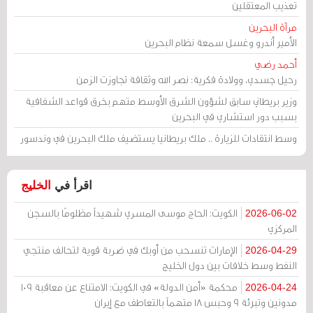
تعذيب المعتقلين
مرآة البحرين
الأمير أندرو وغسل سمعة نظام البحرين
أحمد رضي
رحيل جسدي، وولادة فكرية: نصر الله وثقافة تجاوزت الزمن
وزير بريطاني سابق لشؤون الشرق الأوسط متهم بخرق قواعد الشفافية
بسبب دور استشاري في البحرين
وسط انتقادات للزيارة .. ملك بريطانيا يستضيف ملك البحرين في وندسور
اقرأ في
الخليج
الكويت: الحاج موسى المسري شهيداً مظلومًا بالسجن
2026-06-02
المركزي
الإمارات تنسحب من أوبك في ضربة قوية لتحالف منتجي
2026-04-29
النفط وسط خلافات بين دول الخليج
محكمة «أمن الدولة» في الكويت: الامتناع عن معاقبة 109
2026-04-24
مدونين وتبرئة 9 وحبس 18 متهماً بالتعاطف مع إيران