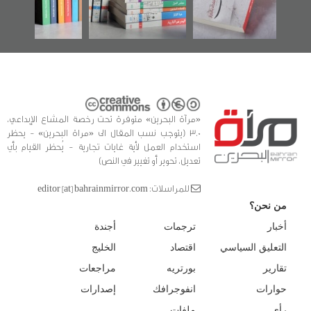
للدراسات والتوثيق
«مرآة البحرين» متوفرة تحت رخصة المشاع الإبداعي،
3.0 (يتوجب نسب المقال الى «مراة البحرين» - يحظر
استخدام العمل لأية غايات تجارية - يُحظر القيام بأي
تعديل، تحوير أو تغيير في النص)
للمراسلات: editor [at] bahrainmirror.com
من نحن؟
أخبار
ترجمات
أجندة
التعليق السياسي
اقتصاد
الخليج
تقارير
بورتريه
مراجعات
حوارات
انفوجرافك
إصدارات
رأي
ملفات