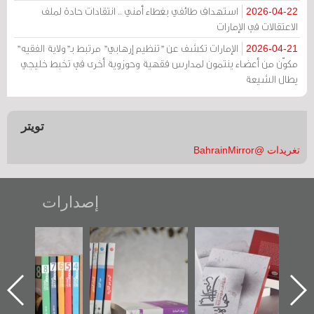
استهداف طائفي بغطاء أمني .. انتقادات حادة لملف
2026-04-22
الاعتقالات في الإمارات
الإمارات تكشف عن "تنظيم إرهابي" مرتبط بـ"ولاية الفقيه"
2026-04-21
مكوّن من أعضاء ينتمون لمدارس فقهية وحوزوية أخرى في تخبط خليجي
يطال الشيعة
تويتر
تغريدات @BahrainMirror
إصدارات
"حماة الباب الأخير":
تصنيف موضوعي
"مرآة البحرين"
الإصدار الأول عن
للوثائق البريطانية
تصدر حصاد
اعتصام الدراز
يقدمه «مركز أوال»
الساحات 2019
ه
وأحداث ساحة
في سلسلة من 5
الفداء لمركز أوال
كتب