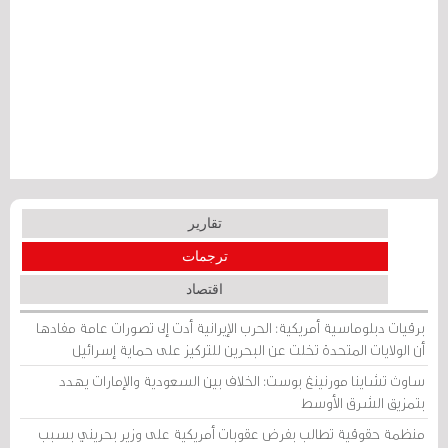
تقارير
ترجمات
اقتصاد
برقيات دبلوماسية أمريكية: الحرب الإيرانية أدت إلى تصورات عامة مفادها
أن الولايات المتحدة تخلت عن البحرين للتركيز على حماية إسرائيل
ساوث تشاينا مورنينغ بوست: الخلاف بين السعودية والإمارات يهدد
بتمزيق الشرق الأوسط
منظمة حقوقية تطالب بفرض عقوبات أمريكية على وزير بحريني بسبب