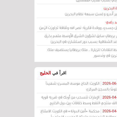
 البحرين
مير أندرو وغسل سمعة نظام البحرين
د رضي
ل جسدي، وولادة فكرية: نصر الله وثقافة تجاوزت الزمن
ر بريطاني سابق لشؤون الشرق الأوسط متهم بخرق
عد الشفافية بسبب دور استشاري في البحرين
 انتقادات للزيارة .. ملك بريطانيا يستضيف ملك
حرين في وندسور
اقرأ في
الخليج
الكويت: الحاج موسى المسري شهيداً
2026-06
ومًا بالسجن المركزي
الإمارات تنسحب من أوبك في ضربة قوية
2026-04
الف منتجي النفط وسط خلافات بين دول الخليج
محكمة «أمن الدولة» في الكويت: الامتناع
2026-04
عن معاقبة 109 مدونين وتبرئة 9 وحبس 18 متهماً