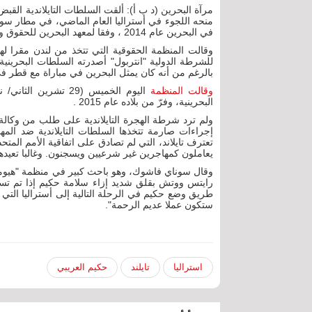
مرآة البحرين (د ب أ): ألقت السلطات التايلاندية ال
منحه اللجوء في أستراليا العام الماضي، في مطار سوفا
في البحرين عام 2014 ، وفقا لمعهد البحرين للحقوق والديمقراطية.
وقالت المنظمة الحقوقية التي تتخذ من لندن مقرا ل
بالرغم من أنه كان يمثل البحرين في مباراة مع قطر ف
وقالت المنظمة
البحرينية، وفرّ من بلاده عام 2015 .
ولم ترد شرطة الهجرة التايلاندية على طلب من وكالة ال
إجراءات صارمة تتخذها السلطات التايلاندية ضد المه
يعاملون كمهاجرين غير شرعيين ويسجنون. وغالبا تعيده
وقال سوناي فاشوك، وهو باحث كبير في منظمة "هيومان ر
رايتس ووتش بقلق شديد إزاء سلامة حكيم إذا تم تسل
طريق وضع حكيم في الرحلة التالية إلى أستراليا التي 
ستكون عملا عديم الرحمة".
استراليا
تايلند
حكيم العريبي