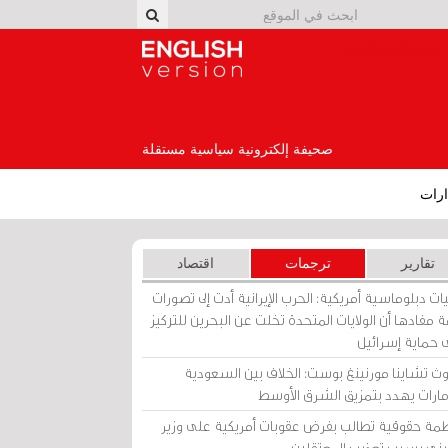
English Version
صحيفة إلكترونية سياسية مستقلة
رات
تقارير
ترجمات
اقتصاد
ات دبلوماسية أمريكية: الحرب الإيرانية أدت إلى تصورات
 مفادها أن الولايات المتحدة تخلت عن البحرين للتركيز
 حماية إسرائيل
ث تشاينا مورنينغ بوست: الخلاف بين السعودية
إمارات يهدد بتمزيق الشرق الأوسط
مة حقوقية تطالب بفرض عقوبات أمريكية على وزير
يني بسبب تعذيب المعتقلين