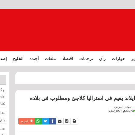
ير
حوارات
رأي
ترجمات
اقتصاد
ملفات
أجندة
الخليج
إصدا
برقي
عامة
ايلاند يقيم في استراليا كلاجئ ومطلوب في بلاده
على
حكيم العريبي
ساو
وال
نسخة للطباعة
حفظ الموضوع
فيسبوك
تويتر
أرسل الى صديق
واتساب
المزيد
منظ
بحر