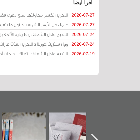
اقرأ أيضا
البحرين تخسر محاولتها لمنع دعوى قض
2026-07-27
علماء من الأزهر الشريف يدينون ما يتعر
2026-07-27
الشيخ عادل الشعلة: ربط زيارة الأئمة ب
2026-07-24
وول ستريت جورنال: البحرين نفذت غارات ج
2026-07-24
الشيخ عادل الشعلة: انتهاك الحرمات
2026-07-19
تدشين كتاب "من
"حماة الباب الأخير":
تصنيف موضوعي
أهل الجنة" عن
الإصدار الأول عن
للوثائق البريطانية
الشهيد سيد كاظم
اعتصام الدراز
يقدمه «مركز أوال»