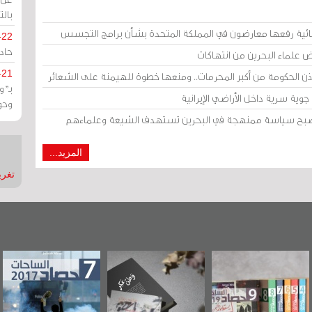
بالت
ائية رفعها معارضون في المملكة المتحدة بشأن برامج التجسس
-22
حادة
ض علماء البحرين من انتهاكات
-21
إذن الحكومة من أكبر المحرمات.. ومنعها خطوة للهيمنة على الشعائر
بـ"
وية سرية داخل الأراضي الإيرانية
وحو
 أصبح سياسة ممنهجة في البحرين تستهدف الشيعة وعلماءهم
المزيد...
تغريدات
"مرآة البحرين"
«وطن عكر» رواية
حصاد 2017
تصدر حصاد
جديدة لمعتقل
الساحات 2019
عسكري تصدر عن