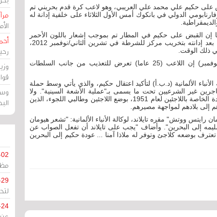
قبض على حكيم علي محمد علي العريبي، وهو لاعب كرة قدم بحريني تم
مرآة
رنابومي الدولي في بانكوك أمس الأول الثلاثاء على خلفية إدانة له
الأ
ها إن القبض على حكيم في المطار تم بموجب إشعار باللون الأحمر
أحم
للشرطة الدولية "انتربول" أصدرته السلطات البحرينية بعد إدانته بتخريب مركز للشرطة في تشرين الثاني/نوفمبر 2012،
رحي
ي ذلك الوقت.
اليوم الخميس (29 تشرين الثاني/ نوفمبر) إن اللاعب (25 عاما) تعرض للتعذيب من جانب السلطات
وزي
قوا
أنباء الألمانية (د.ب.أ) لتأكيد اعتقال حكيم، والذي يأتي وسط حملة
وسط
اجرين غير الشرعيين تحت ما يسمى بـ"عملية الأشعة السينية". ولا
تعترف تايلاند، التي لم تصادق على اتفاقية الأمم المتحدة الخاصة باللاجئين لعام 1951، بوضع اللاجئين وطالبي اللجوء، الذين
الب
م إلى بلادهم لمواجهة مصيرهم.
ايتس ووتش" مقره تايلاند، لوكالة الأنباء الألمانية: "تشعر هيومان
يمه إلى البحرين". وأضاف "يجب على تايلاند أن تفعل الصواب عن
تعترف بوضعه كلاجئ وتوفر له ملاذا آمنا ... عودة حكيم إلى البحرين
-02
مظل
-29
لتح
-24