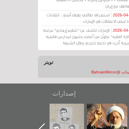
عاطف مع إيران
استهداف طائفي بغطاء أمني .. انتقادات
2026-04
 لملف الاعتقالات في الإمارات
الإمارات تكشف عن "تنظيم إرهابي" مرتبط
2026-04
ولاية الفقيه" مكوّن من أعضاء ينتمون لمدارس فقهية
زوية أخرى في تخبط خليجي يطال الشيعة
تويتر
 @BahrainMirror
إصدارات
عاشوراء البحرين...
شهداء وطن
«جَوْ»: رواية
ويكيليكس السفارة
المعتقل جهاد
الأمريكية