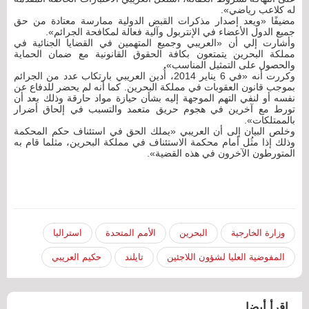
له كلاعب رياضي».
مضيفًا «ويعد إصدار مذكرات القبض الدولية ممارسة معتادة من حق
جميع الدول الأعضاء في الإنتربول وآلية فعالة لمكافحة الجرائم».
وأشارت إلي أن «العريبي وجميع المتهمين في القضايا الجنائية في
مملكة البحرين يتمتعون بكافة الحقوق القانونية مع ضمان الحماية
والحصول على التمثيل المناسب».
وكررت أنه «في 6 يناير 2014، أُدين العريبي بارتكاب عدد من الجرائم
بموجب قانون العقوبات في مملكة البحرين. كما أنه لم يحضر للدفاع عن
نفسه أو لنفي التهم الموجهة إليه بشأن حيازة مواد حارقة وذلك بعد أن
تورط مع آخرين في هجوم حريق متعمد والتسبب في إلحاق أضرار
بالممتلكات».
وخلص البيان إلى أن العريبي «يملك الحق في استئناف حكم المحكمة
وذلك إذا مثُل أمام محكمة الاستئناف في مملكة البحرين، مثلما قام به
المتورطون الآخرون في هذه القضية».
وزارة الخارجية
البحرين
الأمم المتحدة
استراليا
المفوضية العليا لشؤون اللاجئين
تايلند
حكيم العريبي
اقرأ أيضا