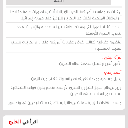
اقتصاد
برقيات دبلوماسية أمريكية: الحرب الإيرانية أدت إلى تصورات عامة مفادها
أن الولايات المتحدة تخلت عن البحرين للتركيز على حماية إسرائيل
ساوث تشاينا مورنينغ بوست: الخلاف بين السعودية والإمارات يهدد
بتمزيق الشرق الأوسط
منظمة حقوقية تطالب بفرض عقوبات أمريكية على وزير بحريني بسبب
تعذيب المعتقلين
مرآة البحرين
الأمير أندرو وغسل سمعة نظام البحرين
أحمد رضي
رحيل جسدي، وولادة فكرية: نصر الله وثقافة تجاوزت الزمن
وزير بريطاني سابق لشؤون الشرق الأوسط متهم بخرق قواعد الشفافية
بسبب دور استشاري في البحرين
وسط انتقادات للزيارة .. ملك بريطانيا يستضيف ملك البحرين في وندسور
اقرأ في
الخليج