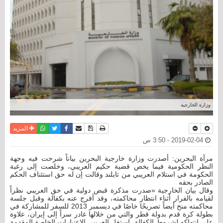
وزارة الخارجية
نسخة للطباعة
حفظ الموضوع
فيسبوك
تويتر
أرسل الى صديق
واتساب
المزيد
2019-02-04 - 3:50 ص
مرآة البحرين: أصدرت وزارة خارجية البحرين بياناً شرحت فيه وجهة
النظر الحكومية فيما يخص قضية حكيم العريبي، وخلصت إلى رغبة
الحكومة في استلام العريبي من تايلند وقالت إن له حق استئناف الحكم
الصادر بحقه
وقال بيان الخارجية «صدرت مذكرة قبض دولية في حق العريبي نظراً
لقيامه بالفرار أثناء انتظار محاكمته، وقد أفرج عنه بكفالة وقبل جلسة
محاكمته منح أيضاً تصريحًا خاصًا في ديسمبر 2013 للسفر للمشاركة في
بطولة كرة قدم بدولة قطر والتي من خلالها غادر سراً إلى إيران، علاوة
على انتهاكه لشروط الكفالة، استغل العريبي الاعتبارات الخاصة المقدمة