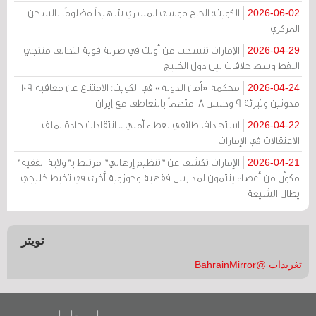
الكويت: الحاج موسى المسري شهيداً مظلومًا بالسجن
2026-06-02
المركزي
الإمارات تنسحب من أوبك في ضربة قوية لتحالف منتجي
2026-04-29
النفط وسط خلافات بين دول الخليج
محكمة «أمن الدولة» في الكويت: الامتناع عن معاقبة 109
2026-04-24
مدونين وتبرئة 9 وحبس 18 متهماً بالتعاطف مع إيران
استهداف طائفي بغطاء أمني .. انتقادات حادة لملف
2026-04-22
الاعتقالات في الإمارات
الإمارات تكشف عن "تنظيم إرهابي" مرتبط بـ"ولاية الفقيه"
2026-04-21
مكوّن من أعضاء ينتمون لمدارس فقهية وحوزوية أخرى في تخبط خليجي
يطال الشيعة
تويتر
تغريدات @BahrainMirror