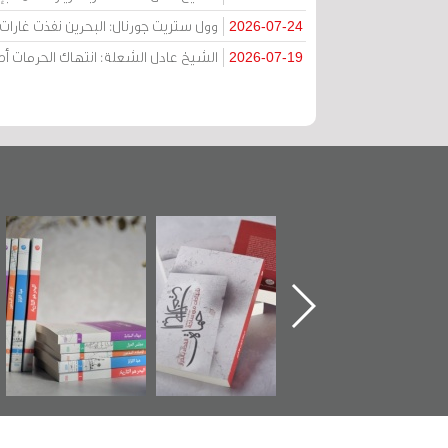
وول ستريت جورنال: البحرين نفذت غارات ج
2026-07-24
الشيخ عادل الشعلة: انتهاك الحرمات
2026-07-19
تدشين كتاب "من
"حماة الباب الأخير":
تصنيف موضوعي
أهل الجنة" عن
الإصدار الأول عن
للوثائق البريطانية
الشهيد سيد كاظم
اعتصام الدراز
يقدمه «مركز أوال»
السهلاوي في ذكراه
وأحداث ساحة
في سلسلة من 5
الفداء لمركز أوال
كتب
للدراسات والتوثيق