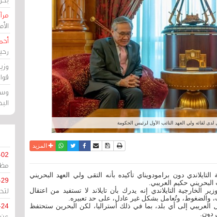
مرآة
الأ
أحم
رحي
وزي
قوا
وسط
الب
 لدى لقائه ولي العهد النائب الأول لرئيس الحكومة
نسخة للطباعة
حفظ الموضوع
فيسبوك
تويتر
أرسل الى صديق
واتساب
المزيد
-02
مظل
لتايلاندي دون برامودويناي تأكيده بأنه التقى ولي العهد البحريني
-29
البحريني حكيم العريبي.
لتح
ر الخارجية التايلاندي إنه يدرك بأن تايلاند لا تستفيد من اعتقال
دات، والضغوط، وتُعامل بشكل غير عادل، على حد تعبيره.
 العريبي إلى أي بلد، بما في ذلك أستراليا، لكن البحرين ستحتفظ
-24
 دون.