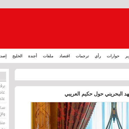
ير
حوارات
رأي
ترجمات
اقتصاد
ملفات
أجندة
الخليج
إصدا
برقي
عامة
لعهد البحريني حول حكيم العريبي
على
ساو
وال
منظ
بحر