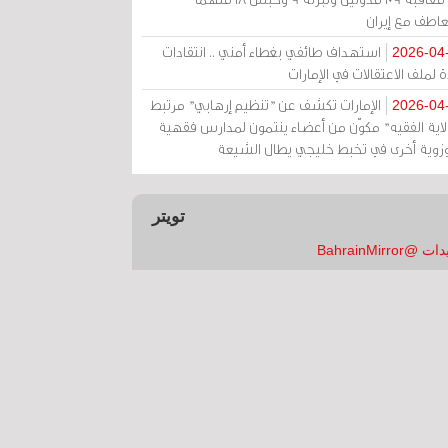
عاطف مع إيران
استهداف طائفي بغطاء أمني .. انتقادات
2026-04
 لملف الاعتقالات في الإمارات
الإمارات تكشف عن "تنظيم إرهابي" مرتبط
2026-04
ولاية الفقيه" مكوّن من أعضاء ينتمون لمدارس فقهية
زوية أخرى في تخبط خليجي يطال الشيعة
تويتر
 @BahrainMirror