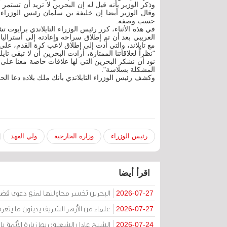
وذكر الوزير بأنه قيل له إن البحرين لا تريد أن تستمر 
وقال الوزير أيضا إن خليفة بن سلمان رئيس الوزراء ا
حسب وصفه.
في هذه الأثناء، كرر رئيس الوزراء التايلاندي برايوت 
العريبي بعد أن تم إطلاق سراحه وإعادته إلى أستراليا. 
مع تايلاند، والتي أدت إلى إطلاق لاعب كرة القدم، على
"نظراً لعلاقاتنا الممتازة، أرادت البحرين أن لا تبقى ت
نود أن نشكر البحرين التي لها علاقات خاصة معنا على
المشكلة بسلاسة".
وكشف رئيس الوزراء التايلاندي بأنك ملك بلاده دعا الح
رئيس الوزراء
وزارة الخارجية
ولي العهد
اقرأ أيضا
البحرين تخسر محاولتها لمنع دعوى قض
2026-07-27
علماء من الأزهر الشريف يدينون ما يتعر
2026-07-27
الشيخ عادل الشعلة: ربط زيارة الأئمة ب
2026-07-24