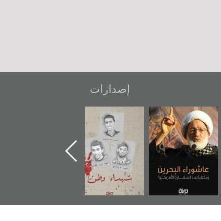
إصدارات
عاشوراء البحرين...
شهداء وطن
«جَوْ»: رواية
ويكيليكس السفارة
المعتقل جهاد
الأمريكية