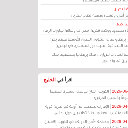
 البحرين
مير أندرو وغسل سمعة نظام البحرين
د رضي
ل جسدي، وولادة فكرية: نصر الله وثقافة تجاوزت الزمن
ر بريطاني سابق لشؤون الشرق الأوسط متهم بخرق
عد الشفافية بسبب دور استشاري في البحرين
 انتقادات للزيارة .. ملك بريطانيا يستضيف ملك
حرين في وندسور
اقرأ في
الخليج
الكويت: الحاج موسى المسري شهيداً
2026-06
ومًا بالسجن المركزي
الإمارات تنسحب من أوبك في ضربة قوية
2026-04
الف منتجي النفط وسط خلافات بين دول الخليج
محكمة «أمن الدولة» في الكويت: الامتناع
2026-04
عن معاقبة 109 مدونين وتبرئة 9 وحبس 18 متهماً