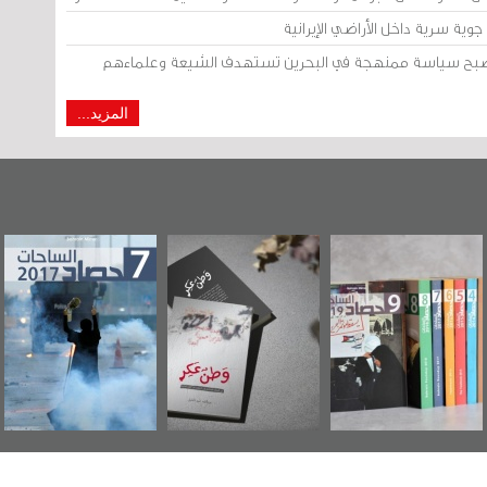
وية سرية داخل الأراضي الإيرانية
 أصبح سياسة ممنهجة في البحرين تستهدف الشيعة وعلماءهم
المزيد...
"مرآة البحرين"
«وطن عكر» رواية
حصاد 2017
تصدر حصاد
جديدة لمعتقل
الساحات 2019
عسكري تصدر عن
«مرآة البحرين»