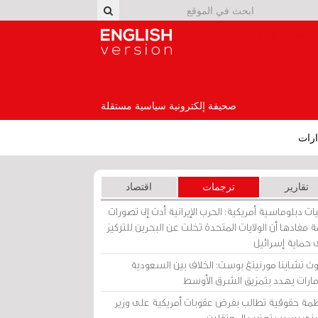
English Version
صحيفة إلكترونية سياسية مستقلة
رات
تقارير
ترجمات
اقتصاد
ات دبلوماسية أمريكية: الحرب الإيرانية أدت إلى تصورات
 مفادها أن الولايات المتحدة تخلت عن البحرين للتركيز
 حماية إسرائيل
ث تشاينا مورنينغ بوست: الخلاف بين السعودية
إمارات يهدد بتمزيق الشرق الأوسط
مة حقوقية تطالب بفرض عقوبات أمريكية على وزير
يني بسبب تعذيب المعتقلين