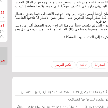
القضية، خاصة وأن تايلاند تستعد لحدث هام، وهو تتويج الملك الجديد.
بالت
لبحريني زاره في الفندق، مؤكّدا على جهود بلاده لمساعدة تايلاند،
-22
تشان أوتشا أمس دعوته إلى وقف توجيه الانتقادات فيما يتعلق باعتقال
حادة
كما شكر أوتشا البحرين على النظر بعين الاعتبار لـ"علاقتها الخاصة"
 حد قوله.
ايلند - التي لم تكسب شيئاً من هذا النزاع - تحت الضغط أكثر من ذلك.
-21
 جميع المستويات بما في ذلك العائلة المالكة، للمساعدة في حل هذه
بـ"
وحو
كومة إلى الاهتمام بهذه المشكلة.
تغريدات
استراليا
تايلند
حكيم العريبي
ائية رفعها معارضون في المملكة المتحدة بشأن برامج التجسس
ض علماء البحرين من انتهاكات
إذن الحكومة من أكبر المحرمات.. ومنعها خطوة للهيمنة على الشعائر