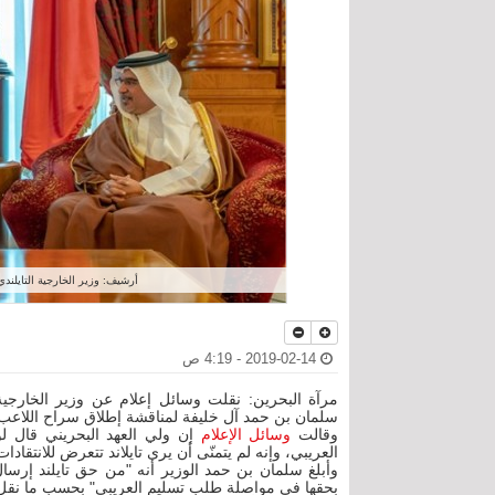
أرشيف: وزير الخارجية التايلندي
2019-02-14 - 4:19 ص
مرآة البحرين: نقلت وسائل إعلام عن وزير الخارجية ا
سلمان بن حمد آل خليفة لمناقشة إطلاق سراح اللاعب 
وقالت
وسائل الإعلام
إن ولي العهد البحريني قال لوزي
العريبي، وإنه لم يتمنّى أن يرى تايلاند تتعرض للانتقا
وأبلغ سلمان بن حمد الوزير أنه "من حق تايلند إرسال
بحقها في مواصلة طلب تسليم العريبي" بحسب ما نقل