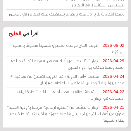
بسبب دور استشاري في البحرين
وسط انتقادات للزيارة .. ملك بريطانيا يستضيف ملك البحرين في وندسور
اقرأ في
الخليج
الكويت: الحاج موسى المسري شهيداً مظلومًا بالسجن
2026-06-02
المركزي
الإمارات تنسحب من أوبك في ضربة قوية لتحالف منتجي
2026-04-29
النفط وسط خلافات بين دول الخليج
محكمة «أمن الدولة» في الكويت: الامتناع عن معاقبة 109
2026-04-24
مدونين وتبرئة 9 وحبس 18 متهماً بالتعاطف مع إيران
استهداف طائفي بغطاء أمني .. انتقادات حادة لملف
2026-04-22
الاعتقالات في الإمارات
الإمارات تكشف عن "تنظيم إرهابي" مرتبط بـ"ولاية الفقيه"
2026-04-21
مكوّن من أعضاء ينتمون لمدارس فقهية وحوزوية أخرى في تخبط خليجي
يطال الشيعة