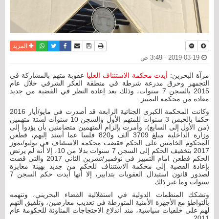
نسخة للطباعة
حفظ الموضوع
فيسبوك
تويتر
أرسل الى صديق
واتساب
المزيد
2019-03-19 - 3:49 ص
مرآة البحرين:
أيدت محكمة الاستئناف العليا
عقوبة متهم بالمشاركة في
التجمهر وحرق مدرعة شرطة في منطقة العكر الشرقي خلال عام
2015 بالسجن 7 سنوات، وذلك بعد إعادة النظر في القضية من جديد
معادة من محكمة التمييز.
وكانت المحكمة الكبرى الجنائية الرابعة قد أصدرت في مايو/أيار 2016
حكما بالحبس 3 سنوات للمتهم الأول والسجن 10 سنوات لستة متهمين
(من الأول إلى السابع)، وأمرت بإلزام المتهمين متضامنين بأن يؤدوا إلى
وزارة الداخلية مبلغ 3709 ألف و820 فلسا عما أسند إليهم، فطعن
المحكوم الخامس على الحكم فقضت محكمة الاستئناف في يوليو/تموز
2017 بتخفيف الحكم إلى السجن 7 سنوات بدلا من 10، إلا أنه لم يرتض
الحكم فطعن امام التمييز في نوفمبر/تشرين الثاني 2017 والتي قضت
بإعادة القضية إلى محكمة الاستئناف للحكم من جديد بهيئة مغايرة
لصدور قانون استبدال العقوبات بتدابير، إلا أنها أيدت حكم السجن 7
سنوات وما غير ذلك.
وتشكك المنظمات الدولية في استقلالية القضاء البحريني، وتتهمه
بالتواطؤ مع الأجهزة الأمنية المتورطة في تعذيب معارضين، وتلفيق التهم
لهم على خلفيات سياسية، منذ اندلاع الاحتجاجات المناوئة للحكومة عام
2011.