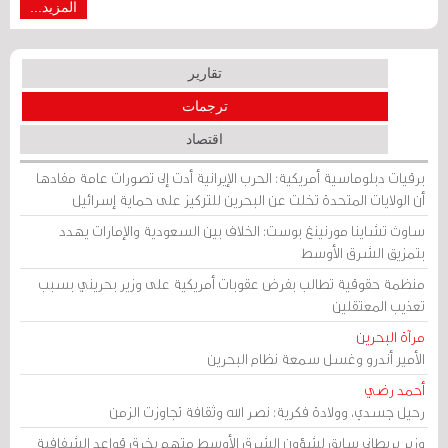
المزيد...
تقارير
ترجمات
اقتصاد
برقيات دبلوماسية أمريكية: الحرب الإيرانية أدت إلى تصورات عامة مفادها
أن الولايات المتحدة تخلت عن البحرين للتركيز على حماية إسرائيل
ساوث تشاينا مورنينغ بوست: الخلاف بين السعودية والإمارات يهدد
بتمزيق الشرق الأوسط
منظمة حقوقية تطالب بفرض عقوبات أمريكية على وزير بحريني بسبب
تعذيب المعتقلين
مرآة البحرين
الأمير أندرو وغسل سمعة نظام البحرين
أحمد رضي
رحيل جسدي، وولادة فكرية: نصر الله وثقافة تجاوزت الزمن
وزير بريطاني سابق لشؤون الشرق الأوسط متهم بخرق قواعد الشفافية