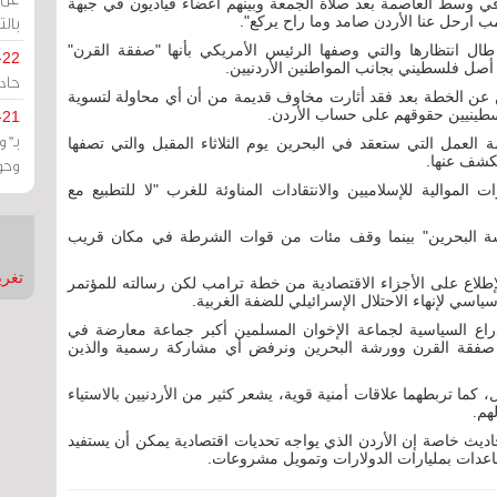
 وسط العاصمة بعد صلاة الجمعة وبينهم أعضاء قياديون في جبهة
بالت
ب ارحل عنا الأردن صامد وما راح يركع".
ال انتظارها والتي وصفها الرئيس الأمريكي بأنها "صفقة القرن"
-22
أصل فلسطيني بجانب المواطنين الأردنيين.
حادة
ن عن الخطة بعد فقد أثارت مخاوف قديمة من أن أي محاولة لتسوية
سطينيين حقوقهم على حساب الأردن.
-21
بـ"
لعمل التي ستعقد في البحرين يوم الثلاثاء المقبل والتي تصفها
لكشف عنها.
وحو
لموالية للإسلاميين والانتقادات المناوئة للغرب "لا للتطبيع مع
شة البحرين" بينما وقف مئات من قوات الشرطة في مكان قريب
تغريدات
لاع على الأجزاء الاقتصادية من خطة ترامب لكن رسالته للمؤتمر
سي لإنهاء الاحتلال الإسرائيلي للضفة الغربية.
ذراع السياسية لجماعة الإخوان المسلمين أكبر جماعة معارضة في
فض صفقة القرن وورشة البحرين ونرفض أي مشاركة رسمية والذين
كما تربطهما علاقات أمنية قوية، يشعر كثير من الأردنيين بالاستياء
هم.
يث خاصة إن الأردن الذي يواجه تحديات اقتصادية يمكن أن يستفيد
دات بمليارات الدولارات وتمويل مشروعات.