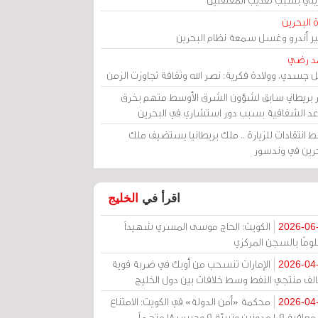
 البحرين
مير أندرو وغسل سمعة نظام البحرين
د رضي
ل جسدي، وولادة فكرية: نصر الله وثقافة تجاوزت الزمن
ر بريطاني سابق لشؤون الشرق الأوسط متهم بخرق
عد الشفافية بسبب دور استشاري في البحرين
 انتقادات للزيارة .. ملك بريطانيا يستضيف ملك
حرين في وندسور
اقرأ في
الخليج
الكويت: الحاج موسى المسري شهيداً
2026-06
ومًا بالسجن المركزي
الإمارات تنسحب من أوبك في ضربة قوية
2026-04
الف منتجي النفط وسط خلافات بين دول الخليج
محكمة «أمن الدولة» في الكويت: الامتناع
2026-04
عن معاقبة 109 مدونين وتبرئة 9 وحبس 18 متهماً