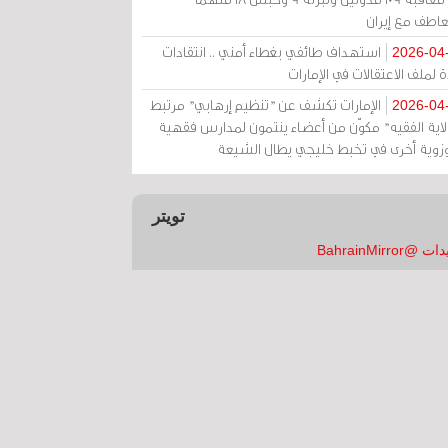
عاطف مع إيران
استهداف طائفي بغطاء أمني .. انتقادات
2026-04
 لملف الاعتقالات في الإمارات
الإمارات تكشف عن "تنظيم إرهابي" مرتبط
2026-04
ولاية الفقيه" مكوّن من أعضاء ينتمون لمدارس فقهية
زوية أخرى في تخبط خليجي يطال الشيعة
تويتر
 @BahrainMirror