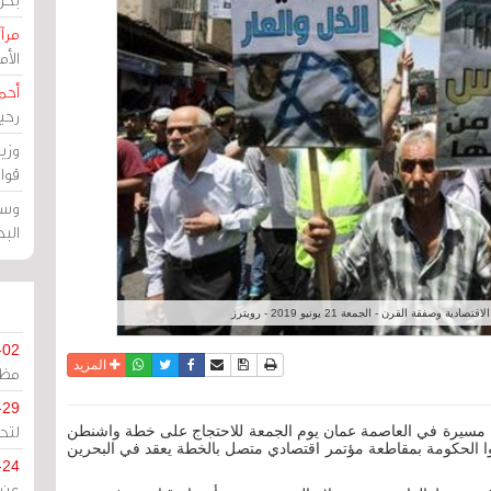
مرآة
الأ
أحم
رحي
وزي
قوا
وسط
الب
صفقة القرن - الجمعة 21 يونيو 2019 - رويترز
-02
نسخة للطباعة
حفظ الموضوع
فيسبوك
تويتر
أرسل الى صديق
واتساب
المزيد
مظل
-29
لتح
يين مسيرة في العاصمة عمان يوم الجمعة للاحتجاج على خطة واشنطن
لبوا الحكومة بمقاطعة مؤتمر اقتصادي متصل بالخطة يعقد في البحرين
-24