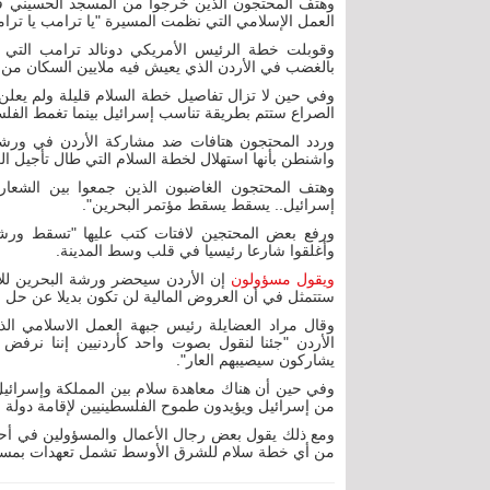
وهتف المحتجون الذين خرجوا من المسجد الحسيني في
العمل الإسلامي التي نظمت المسيرة "يا ترامب يا ترام
وقوبلت خطة الرئيس الأمريكي دونالد ترامب التي ط
بالغضب في الأردن الذي يعيش فيه ملايين السكان من 
وفي حين لا تزال تفاصيل خطة السلام قليلة ولم يعل
الصراع ستتم بطريقة تناسب إسرائيل بينما تغمط الفل
وردد المحتجون هتافات ضد مشاركة الأردن في ورشة ا
واشنطن بأنها استهلال لخطة السلام التي طال تأجيل ا
وهتف المحتجون الغاضبون الذين جمعوا بين الشعارات ا
إسرائيل.. يسقط يسقط مؤتمر البحرين".
ورفع بعض المحتجين لافتات كتب عليها "تسقط ور
وأغلقوا شارعا رئيسيا في قلب وسط المدينة.
ويقول مسؤولون
إن الأردن سيحضر ورشة البحرين للإط
ستتمثل في أن العروض المالية لن تكون بديلا عن حل سيا
وقال مراد العضايلة رئيس جبهة العمل الاسلامي ال
الأردن "جئنا لنقول بصوت واحد كأردنيين إننا نر
يشاركون سيصيبهم العار".
وفي حين أن هناك معاهدة سلام بين المملكة وإسرائيل، 
من إسرائيل ويؤيدون طموح الفلسطينيين لإقامة دولة ل
ومع ذلك يقول بعض رجال الأعمال والمسؤولين في أحاد
من أي خطة سلام للشرق الأوسط تشمل تعهدات بمساع