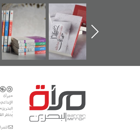
ين كتاب "من
"حماة الباب الأخير":
تصنيف موضوعي
"م
ل الجنة" عن
الإصدار الأول عن
للوثائق البريطانية
ت
هيد سيد كاظم
اعتصام الدراز
يقدمه «مركز أوال»
الس
لاوي في ذكراه
وأحداث ساحة
في سلسلة من 5
الفداء لمركز أوال
كتب
للدراسات والتوثيق
«مرآة 
البحرين»
يُحظر الق
للمراسلات: ror.com