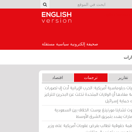
English Version
صحيفة إلكترونية سياسية مستقلة
رات
تقارير
ترجمات
اقتصاد
ات دبلوماسية أمريكية: الحرب الإيرانية أدت إلى تصورات
 مفادها أن الولايات المتحدة تخلت عن البحرين للتركيز
 حماية إسرائيل
ث تشاينا مورنينغ بوست: الخلاف بين السعودية
إمارات يهدد بتمزيق الشرق الأوسط
مة حقوقية تطالب بفرض عقوبات أمريكية على وزير
يني بسبب تعذيب المعتقلين