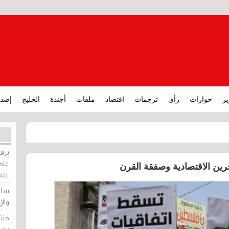
ير
حوارات
رأي
ترجمات
اقتصاد
ملفات
أجندة
الخليج
إصدا
برقي
عامة
حرين الاقتصادية وصفقة القرن
على
ساو
وال
منظ
بحر