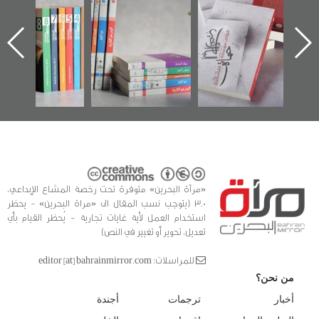
الإصدار الأول عن
للوثائق البريطانية
تصدر حصاد
اعتصام الدراز
يقدمه «مركز أوال»
الساحات 2019
ه
وأحداث ساحة
في سلسلة من 5
الفداء لمركز أوال
كتب
للدراسات والتوثيق
«مرآة البحرين» متوفرة تحت رخصة المشاع الإبداعي،
3.0 (يتوجب نسب المقال الى «مراة البحرين» - يحظر
استخدام العمل لأية غايات تجارية - يُحظر القيام بأي
تعديل، تحوير أو تغيير في النص)
للمراسلات: editor [at] bahrainmirror.com
من نحن؟
أخبار
ترجمات
أجندة