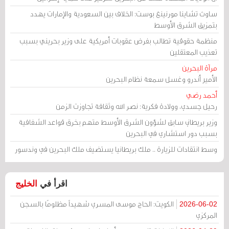
ساوث تشاينا مورنينغ بوست: الخلاف بين السعودية والإمارات يهدد
بتمزيق الشرق الأوسط
منظمة حقوقية تطالب بفرض عقوبات أمريكية على وزير بحريني بسبب
تعذيب المعتقلين
مرآة البحرين
الأمير أندرو وغسل سمعة نظام البحرين
أحمد رضي
رحيل جسدي، وولادة فكرية: نصر الله وثقافة تجاوزت الزمن
وزير بريطاني سابق لشؤون الشرق الأوسط متهم بخرق قواعد الشفافية
بسبب دور استشاري في البحرين
وسط انتقادات للزيارة .. ملك بريطانيا يستضيف ملك البحرين في وندسور
اقرأ في
الخليج
الكويت: الحاج موسى المسري شهيداً مظلومًا بالسجن
2026-06-02
المركزي