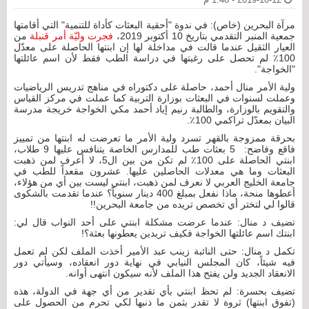
2019-10-12 - 1:48 م
مرآة البحرين (خاص): في ندوة "أحقية البعثات كأداة للتنمية" التي أقامتها
جمعية المنبر التقدمي بتاريخ 10 أكتوبر 2019،
فجرت وليّة أمر قنبلة
من
العيار الثقيل عندما قالت في مداخلة لها إن ابنتها الحاصلة على معدّل
100٪ لم تحصل على رغبتها في دراسة الطب فقط لأن اسم عائلتها
"الخواجة".
ولية الأمر منال أحمد، حاصلة على دكتوراه في مناهج تدريس الرياضيات
وعملت لسنوات في البعثات بوزارة التربية كما عملت في مركز القياس
والتقويم بالوزارة، والطالبة رنيم إياد أحمد مكي الخواجة خريجة مدرسة
البيان بمعدّل تراكمي 100٪.
بحرقة ممزوجة بالقهر تسرد ولية الأمر ما تعرضت له ابنتها من تمييز
فاقع وفاضح: 5 بعثات طب للمدارس الخاصة يتنافس عليها 9 طلاب،
ابنتي الحاصلة على 100٪ لم تكن من بين ال5، لا أعرف لمن ذهبت
البعثات وما هي معدلات الحاصلين عليها. عشرون مقعداً للطب في
جامعة الخليج العربي لا نعرف لمن ذهبت، ابنتي ليست بين أي من هؤلاء،
أعطوها منحة، ماذا نفعل بمبلغ 400 دينار سنوياً؟ عندما تقدمت بالشكوى
قالوا لي لتختر أي تخصص تريده من جامعة البحرين!!
تضيف د منال: عندما عرضت مشكلة ابنتي على أحد النواب قال لي:
ابنتك اسم عائلتها الخواجة فكيف تريدين يعطونها بعثة؟!
تكمل د منال: حتى النائبة زينب عبد الأمير أخذت الملف لكن لم تعمل
فيه شيئاً، كان المجلس النيابي في نهاية دور انعقاده، وسيأتي دور
الانعقاد الجديد ولن يفتح هذا الملف لأنه سيكون انتهى أوانه.
تضيف بحسرة: لم تحظ ابنتي بأي تقدير من أي جهة في الدولة، هذه
(تفوق ابنتها) ثروة لا تقدر بثمن ما ذنبها لكي تحرم من الحصول على