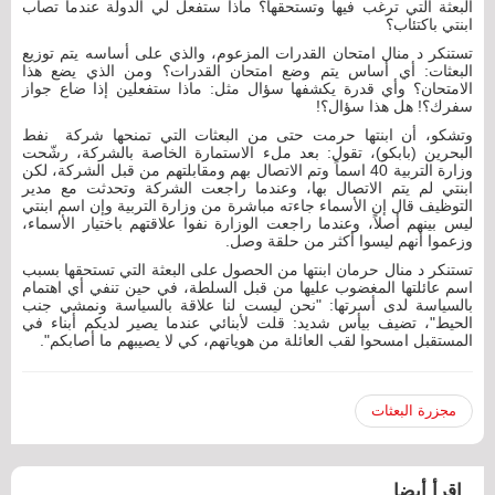
البعثة التي ترغب فيها وتستحقها؟ ماذا ستفعل لي الدولة عندما تصاب
ابنتي باكتئاب؟
تستنكر د منال امتحان القدرات المزعوم، والذي على أساسه يتم توزيع
البعثات: أي أساس يتم وضع امتحان القدرات؟ ومن الذي يضع هذا
الامتحان؟ وأي قدرة يكشفها سؤال مثل: ماذا ستفعلين إذا ضاع جواز
سفرك؟! هل هذا سؤال؟!
وتشكو، أن ابنتها حرمت حتى من البعثات التي تمنحها شركة نفط
البحرين (بابكو)، تقول: بعد ملء الاستمارة الخاصة بالشركة، رشّحت
وزارة التربية 40 اسماً وتم الاتصال بهم ومقابلتهم من قبل الشركة، لكن
ابنتي لم يتم الاتصال بها، وعندما راجعت الشركة وتحدثت مع مدير
التوظيف قال إن الأسماء جاءته مباشرة من وزارة التربية وإن اسم ابنتي
ليس بينهم أصلاً، وعندما راجعت الوزارة نفوا علاقتهم باختيار الأسماء،
وزعموا أنهم ليسوا أكثر من حلقة وصل.
تستنكر د منال حرمان ابنتها من الحصول على البعثة التي تستحقها بسبب
اسم عائلتها المغضوب عليها من قبل السلطة، في حين تنفي أي اهتمام
بالسياسة لدى أسرتها: "نحن ليست لنا علاقة بالسياسة ونمشي جنب
الحيط"، تضيف بيأس شديد: قلت لأبنائي عندما يصير لديكم أبناء في
المستقبل امسحوا لقب العائلة من هوياتهم، كي لا يصيبهم ما أصابكم".
مجزرة البعثات
اقرأ أيضا