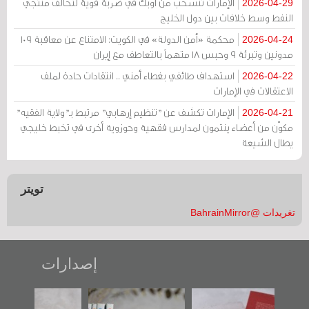
الإمارات تنسحب من أوبك في ضربة قوية لتحالف منتجي
2026-04-29
النفط وسط خلافات بين دول الخليج
محكمة «أمن الدولة» في الكويت: الامتناع عن معاقبة 109
2026-04-24
مدونين وتبرئة 9 وحبس 18 متهماً بالتعاطف مع إيران
استهداف طائفي بغطاء أمني .. انتقادات حادة لملف
2026-04-22
الاعتقالات في الإمارات
الإمارات تكشف عن "تنظيم إرهابي" مرتبط بـ"ولاية الفقيه"
2026-04-21
مكوّن من أعضاء ينتمون لمدارس فقهية وحوزوية أخرى في تخبط خليجي
يطال الشيعة
تويتر
تغريدات @BahrainMirror
إصدارات
"حماة الباب الأخير":
تصنيف موضوعي
"مرآة البحرين"