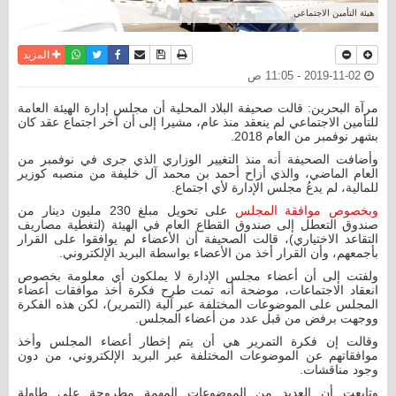
هيئة التأمين الاجتماعي
نسخة للطباعة
حفظ الموضوع
فيسبوك
تويتر
أرسل الى صديق
واتساب
المزيد
2019-11-02 - 11:05 ص
مرآة البحرين: قالت صحيفة البلاد المحلية أن مجلس إدارة الهيئة العامة
للتأمين الاجتماعي لم ينعقد منذ عام، مشيرا إلى أن آخر اجتماع عقد كان
بشهر نوفمبر من العام 2018.
وأضافت الصحيفة أنه منذ التغيير الوزاري الذي جرى في نوفمبر من
العام الماضي، والذي أزاح أحمد بن محمد آل خليفة من منصبه كوزير
للمالية، لم يدعُ مجلس الإدارة لأي اجتماع.
وبخصوص موافقة المجلس
على تحويل مبلغ 230 مليون دينار من
صندوق التعطل إلى صندوق القطاع العام في الهيئة (لتغطية مصاريف
التقاعد الاختياري)، قالت الصحيفة أن الأعضاء لم يوافقوا على القرار
بأجمعهم، وأن القرار أخذ من الأعضاء بواسطة البريد الإلكتروني.
ولفتت إلى أن أعضاء مجلس الإدارة لا يملكون أي معلومة بخصوص
انعقاد الاجتماعات، موضحة أنه تمت طرح فكرة أخذ موافقات أعضاء
المجلس على الموضوعات المختلفة عبر آلية (التمرير)، لكن هذه الفكرة
ووجهت برفض من قبل عدد من أعضاء المجلس.
وقالت إن فكرة التمرير هي أن يتم إخطار أعضاء المجلس وأخذ
موافقاتهم عن الموضوعات المختلفة عبر البريد الإلكتروني، من دون
وجود مناقشات.
وتابعت أن العديد من الموضوعات المهمة مطروحة على طاولة