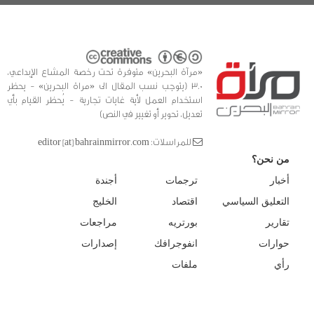
«مرآة البحرين» متوفرة تحت رخصة المشاع الإبداعي،
3.0 (يتوجب نسب المقال الى «مراة البحرين» - يحظر
استخدام العمل لأية غايات تجارية - يُحظر القيام بأي
تعديل، تحوير أو تغيير في النص)
للمراسلات: editor [at] bahrainmirror.com
من نحن؟
أخبار
ترجمات
أجندة
التعليق السياسي
اقتصاد
الخليج
تقارير
بورتريه
مراجعات
حوارات
انفوجرافك
إصدارات
رأي
ملفات