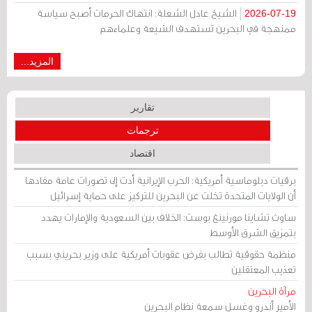
الشيخ عادل الشعلة: انتهاك الحرمات أصبح سياسة
2026-07-19
ممنهجة في البحرين تستهدف الشيعة وعلماءهم
المزيد...
تقارير
ترجمات
اقتصاد
برقيات دبلوماسية أمريكية: الحرب الإيرانية أدت إلى تصورات عامة مفادها
أن الولايات المتحدة تخلت عن البحرين للتركيز على حماية إسرائيل
ساوث تشاينا مورنينغ بوست: الخلاف بين السعودية والإمارات يهدد
بتمزيق الشرق الأوسط
منظمة حقوقية تطالب بفرض عقوبات أمريكية على وزير بحريني بسبب
تعذيب المعتقلين
مرآة البحرين
الأمير أندرو وغسل سمعة نظام البحرين