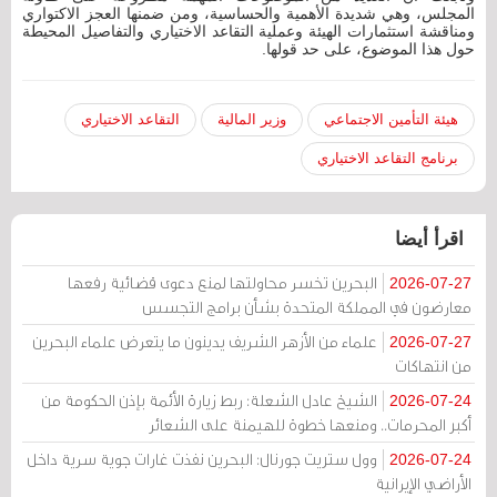
المجلس، وهي شديدة الأهمية والحساسية، ومن ضمنها العجز الاكتواري
ومناقشة استثمارات الهيئة وعملية التقاعد الاختياري والتفاصيل المحيطة
حول هذا الموضوع، على حد قولها.
هيئة التأمين الاجتماعي
وزير المالية
التقاعد الاختياري
برنامج التقاعد الاختياري
اقرأ أيضا
البحرين تخسر محاولتها لمنع دعوى قضائية رفعها
2026-07-27
معارضون في المملكة المتحدة بشأن برامج التجسس
علماء من الأزهر الشريف يدينون ما يتعرض علماء البحرين
2026-07-27
من انتهاكات
الشيخ عادل الشعلة: ربط زيارة الأئمة بإذن الحكومة من
2026-07-24
أكبر المحرمات.. ومنعها خطوة للهيمنة على الشعائر
وول ستريت جورنال: البحرين نفذت غارات جوية سرية داخل
2026-07-24
الأراضي الإيرانية