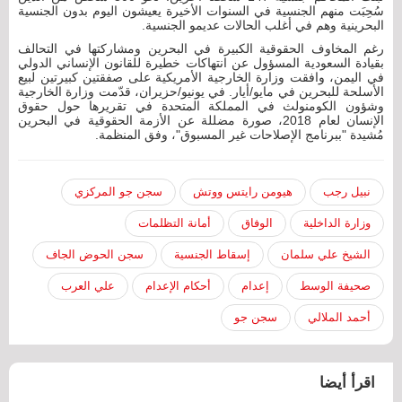
سُحِبَت منهم الجنسية في السنوات الأخيرة يعيشون اليوم بدون الجنسية
البحرينية وهم في أغلب الحالات عديمو الجنسية.
رغم المخاوف الحقوقية الكبيرة في البحرين ومشاركتها في التحالف
بقيادة السعودية المسؤول عن انتهاكات خطيرة للقانون الإنساني الدولي
في اليمن، وافقت وزارة الخارجية الأمريكية على صفقتين كبيرتين لبيع
الأسلحة للبحرين في مايو/أيار. في يونيو/حزيران، قدّمت وزارة الخارجية
وشؤون الكومنولث في المملكة المتحدة في تقريرها حول حقوق
الإنسان لعام 2018، صورة مضللة عن الأزمة الحقوقية في البحرين
مُشيدة "ببرنامج الإصلاحات غير المسبوق"، وفق المنظمة.
نبيل رجب
هيومن رايتس ووتش
سجن جو المركزي
وزارة الداخلية
الوفاق
أمانة التظلمات
الشيخ علي سلمان
إسقاط الجنسية
سجن الحوض الجاف
صحيفة الوسط
إعدام
أحكام الإعدام
علي العرب
أحمد الملالي
سجن جو
اقرأ أيضا