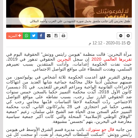
طفل بحريني إلى جانب ملصق يحمل صورة للشهيدين علي العرب وأحمد الملالي
نسخة للطباعة
حفظ الموضوع
فيسبوك
تويتر
أرسل الى صديق
واتساب
المزيد
2020-01-15 - 12:12 م
مرآة البحرين: قالت منظمة "هيومن رايتس ووتش" الحقوقية اليوم في
تقريرها العالمي 2020
إن سجل
البحرين
الحقوقي تدهور في 2019،
حيث نفذت الحكومة إعدامات، وأدانت المنتقدين بسبب تعبيرهم
السلمي، وهددت النشطاء على مواقع التواصل الاجتماعي.
ووفق التقرير فقد أعدمت الحكومة ثلاثة أشخاص في يوليو/تموز، من
ضمنهم سجينَيْن أُدينا خلال محاكمة جماعية شابها العديد من انتهاكات
الإجراءات القانونية الواجبة ومزاعم التعرض للتعذيب. في 31 ديسمبر/
كانون الأول 2018، أيّدت محكمة التمييز حكما بالسجن خمس سنوات
ضد الحقوقي البارز نبيل رجب، بسبب نشاطه على مواقع التواصل
الاجتماعي. ردّت المحكمة لاحقا التماسات قدّمها محامي رجب كي
يقضي حكما غير احتجازي. في 28 يناير/كانون الثاني، أيّدت محكمة
التمييز حكم السجن مدى الحياة ضد الشيخ علي سلمان، زعيم "جمعية
"الوفاق الوطني الإسلامية" المنحلة والتي كانت أكبر جمعية سياسية
معارضة في البحرين، بتهم "تجسس" مشبوهة.
من جانبه
قال جو ستورك
، نائب مديرة قسم الشرق الأوسط في هيومن
رايتس ووتش: "أسكتت السلطات البحرينية، أو نفت، أو سجنت كل مَن