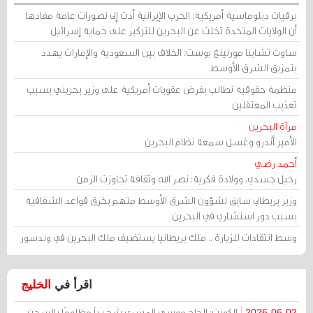
برقيات دبلوماسية أمريكية: الحرب الإيرانية أدت إلى تصورات عامة مفادها
أن الولايات المتحدة تخلت عن البحرين للتركيز على حماية إسرائيل
ساوث تشاينا مورنينغ بوست: الخلاف بين السعودية والإمارات يهدد
بتمزيق الشرق الأوسط
منظمة حقوقية تطالب بفرض عقوبات أمريكية على وزير بحريني بسبب
تعذيب المعتقلين
مرآة البحرين
الأمير أندرو وغسل سمعة نظام البحرين
أحمد رضي
رحيل جسدي، وولادة فكرية: نصر الله وثقافة تجاوزت الزمن
وزير بريطاني سابق لشؤون الشرق الأوسط متهم بخرق قواعد الشفافية
بسبب دور استشاري في البحرين
وسط انتقادات للزيارة .. ملك بريطانيا يستضيف ملك البحرين في وندسور
اقرأ في
الخليج
الكويت: الحاج موسى المسري شهيداً مظلومًا بالسجن
2026-06-02