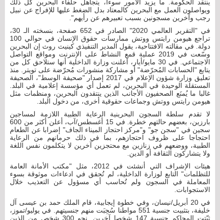
ينتقد الحكومة. ما يزيد الأمور سوءا، يتجاهل حلفاء البحرين كل ذلك
ويواصلون العمل مع البحرين كالمعتاد بدل الضغط عليها للإفراج عن نبيل
رجب وآخرين مسجونين بسبب تعبيرهم عن رأيهم".
في "التقرير العالمي 2020" الصادر في 652 صفحة، بنسخته الـ 30،
تراجع هيومن رايتس ووتش ممارسات حقوق الإنسان في حوالي 100
دولة. في مقالته الافتتاحية، يقول المدير التنفيذي كينيث روث إن البحرين
وسّعت في 2019 عملية قمع النشاط على الإنترنت ومواقع التواصل
الاجتماعي. في 30 مايو/أيار، أعلنت وزارة الداخلية أنها ستلاحق كل من
يتابع "الحسابات المُحرّضة" أو مشاركة منشورات مُحرّضة على تويتر. منذ
تعليق وزارة شؤون الإعلام في 2017 إصدار "صحيفة الوسط"، الصحيفة
المستقلة الوحيدة في البحرين، لم تعمل أي مؤسسة إعلامية في البلد.
غالبا ما يُمنَع الصحفيون الأجانب الذين ينتقدون البحرين، ومنظمات مثل
هيومن رايتس ووتش وجماعات حقوقية أخرى، من دخول البلد.
لا تقدم سلطة السجون البحرينية الرعاية الطبية اللازمة لمساجين
بارزين، بعضهم حالتهم خطرة. في 15 أغسطس/آب، أعلن أكثر من 600
سجين في "سجن جو" و"مركز احتجاز الميناء الجاف" إضرابا عن الطعام
احتجاجا على ظروف احتجازهم، بما في ذلك حرمانهم من الرعاية
الطبية، ووضعهم في زنازين مع محتجزين آخرين لا يتكلمون نفس اللغة
ولا يتشاركون الثقافة أو الدين.
هيئات الإشراف التي أنشئت في 2012، مثل "مكتب الأمانة العامة
للتظلمات" التابع لوزارة الداخلية، لم تُحقق في ادعاءات موثوقة بسوء
المعاملة في السجون ولم تُحاسب أي مسؤول عن التعذيب خلال
الاستجوابات.
في 20 أبريل/نيسان، وفي خطوة إيجابية، قام الملك حمد بن عيسى آل
خليفة، بتثبيت جنسية 551 مواطنا سُحِبَت منهم جنسيتهم. في يوليو/تموز،
ثبّتت المحاكم جنسية 147 شخصا آخرين. نحو 300 شخص من الذين