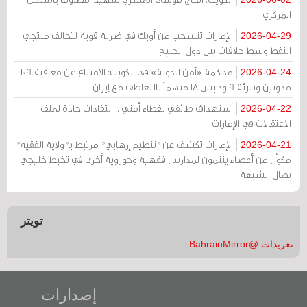
المركزي
الإمارات تنسحب من أوبك في ضربة قوية لتحالف منتجي
2026-04-29
النفط وسط خلافات بين دول الخليج
محكمة «أمن الدولة» في الكويت: الامتناع عن معاقبة 109
2026-04-24
مدونين وتبرئة 9 وحبس 18 متهماً بالتعاطف مع إيران
استهداف طائفي بغطاء أمني .. انتقادات حادة لملف
2026-04-22
الاعتقالات في الإمارات
الإمارات تكشف عن "تنظيم إرهابي" مرتبط بـ"ولاية الفقيه"
2026-04-21
مكوّن من أعضاء ينتمون لمدارس فقهية وحوزوية أخرى في تخبط خليجي
يطال الشيعة
تويتر
تغريدات @BahrainMirror
إصدارات