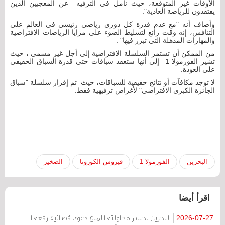
الأوقات غير المتوقعة، حيث نأمل في الترفيه عن المعجبين الذين
يفتقدون للرياضة العادية".
وأضاف أنه "مع عدم قدرة كل دوري رياضي رئيسي في العالم على
التنافس، إنه وقت رائع لتسليط الضوء على مزايا الرياضات الافتراضية
والمهارات المذهلة التي تبرز فيها" .
من الممكن أن تستمر السلسلة الافتراضية إلى أجل غير مسمى ، حيث
تشير الفورمولا 1 إلى أنها ستعقد سباقات حتى قدرة السباق الحقيقي
على العودة.
لا توجد مكافآت أو نتائج حقيقية للسباقات، حيث تم إقرار سلسلة "سباق
الجائزة الكبرى الافتراضي" لأغراض ترفيهية فقط.
البحرين
الفورمولا 1
فيروس الكورونا
الصخير
اقرأ أيضا
البحرين تخسر محاولتها لمنع دعوى قضائية رفعها
2026-07-27