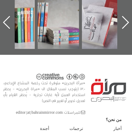
"حماة الباب الأخير":
تصنيف موضوعي
"مرآة البحرين"
الإصدار الأول عن
للوثائق البريطانية
تصدر حصاد
اعتصام الدراز
يقدمه «مركز أوال»
الساحات 2019
ه
وأحداث ساحة
في سلسلة من 5
الفداء لمركز أوال
كتب
للدراسات والتوثيق
«مرآة البحرين» متوفرة تحت رخصة المشاع الإبداعي،
3.0 (يتوجب نسب المقال الى «مراة البحرين» - يحظر
استخدام العمل لأية غايات تجارية - يُحظر القيام بأي
تعديل، تحوير أو تغيير في النص)
للمراسلات: editor [at] bahrainmirror.com
من نحن؟
أخبار
ترجمات
أجندة