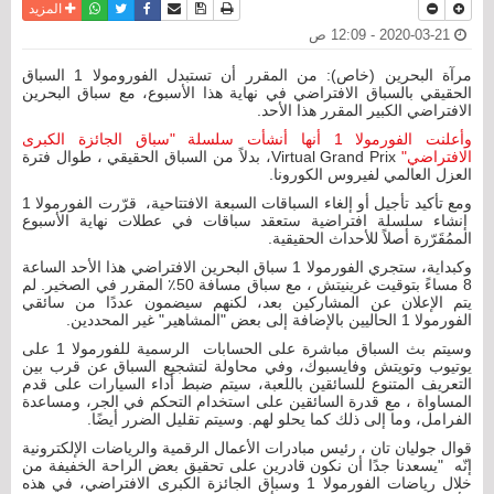
نسخة للطباعة
حفظ الموضوع
فيسبوك
تويتر
أرسل الى صديق
واتساب
المزيد
2020-03-21 - 12:09 ص
مرآة البحرين (خاص): من المقرر أن تستبدل الفورومولا 1 السباق
الحقيقي بالسباق الافتراضي في نهاية هذا الأسبوع، مع سباق البحرين
الافتراضي الكبير المقرر هذا الأحد.
وأعلنت الفورمولا 1 أنها أنشأت سلسلة "سباق الجائزة الكبرى
الافتراضي"
Virtual Grand Prix، بدلاً من السباق الحقيقي ، طوال فترة
العزل العالمي لفيروس الكورونا.
ومع تأكيد تأجيل أو إلغاء السباقات السبعة الافتتاحية، قرّرت الفورمولا 1
إنشاء سلسلة افتراضية ستعقد سباقات في عطلات نهاية الأسبوع
الممُقَرّرة أصلاً للأحداث الحقيقية.
وكبداية، ستجري الفورمولا 1 سباق البحرين الافتراضي هذا الأحد الساعة
8 مساءً بتوقيت غرينيتش ، مع سباق مسافة 50٪ المقرر في الصخير. لم
يتم الإعلان عن المشاركين بعد، لكنهم سيضمون عددًا من سائقي
الفورمولا 1 الحاليين بالإضافة إلى بعض "المشاهير" غير المحددين.
وسيتم بث السباق مباشرة على الحسابات الرسمية للفورمولا 1 على
يوتيوب وتويتش وفايسبوك، وفي محاولة لتشجيع السباق عن قرب بين
التعريف المتنوع للسائقين باللعبة، سيتم ضبط أداء السيارات على قدم
المساواة ، مع قدرة السائقين على استخدام التحكم في الجر، ومساعدة
الفرامل، وما إلى ذلك كما يحلو لهم. وسيتم تقليل الضرر أيضًا.
قوال جوليان تان ، رئيس مبادرات الأعمال الرقمية والرياضات الإلكترونية
إنّه "يسعدنا جدًا أن نكون قادرين على تحقيق بعض الراحة الخفيفة من
خلال رياضات الفورمولا 1 وسباق الجائزة الكبرى الافتراضي، في هذه