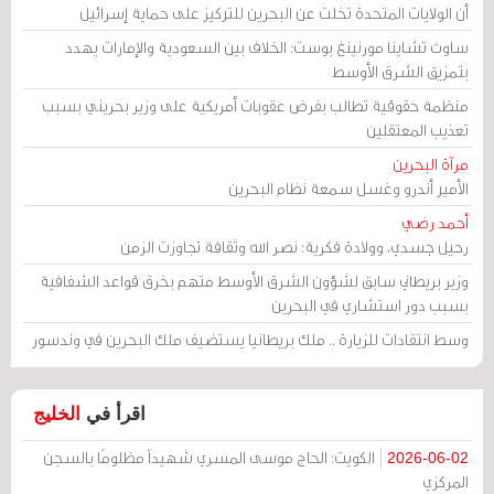
أن الولايات المتحدة تخلت عن البحرين للتركيز على حماية إسرائيل
ساوث تشاينا مورنينغ بوست: الخلاف بين السعودية والإمارات يهدد
بتمزيق الشرق الأوسط
منظمة حقوقية تطالب بفرض عقوبات أمريكية على وزير بحريني بسبب
تعذيب المعتقلين
مرآة البحرين
الأمير أندرو وغسل سمعة نظام البحرين
أحمد رضي
رحيل جسدي، وولادة فكرية: نصر الله وثقافة تجاوزت الزمن
وزير بريطاني سابق لشؤون الشرق الأوسط متهم بخرق قواعد الشفافية
بسبب دور استشاري في البحرين
وسط انتقادات للزيارة .. ملك بريطانيا يستضيف ملك البحرين في وندسور
اقرأ في
الخليج
الكويت: الحاج موسى المسري شهيداً مظلومًا بالسجن
2026-06-02
المركزي