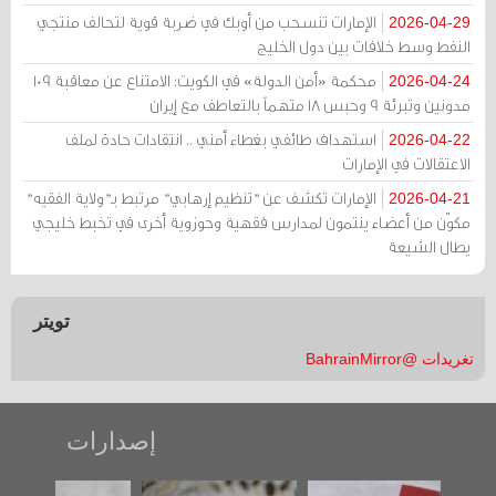
الإمارات تنسحب من أوبك في ضربة قوية لتحالف منتجي
2026-04-29
النفط وسط خلافات بين دول الخليج
محكمة «أمن الدولة» في الكويت: الامتناع عن معاقبة 109
2026-04-24
مدونين وتبرئة 9 وحبس 18 متهماً بالتعاطف مع إيران
استهداف طائفي بغطاء أمني .. انتقادات حادة لملف
2026-04-22
الاعتقالات في الإمارات
الإمارات تكشف عن "تنظيم إرهابي" مرتبط بـ"ولاية الفقيه"
2026-04-21
مكوّن من أعضاء ينتمون لمدارس فقهية وحوزوية أخرى في تخبط خليجي
يطال الشيعة
تويتر
تغريدات @BahrainMirror
إصدارات