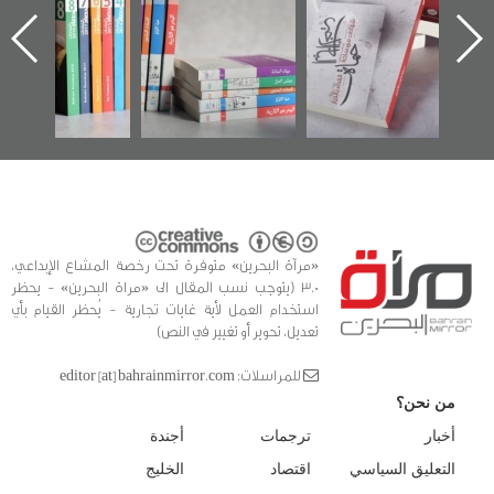
اعتصام الدراز
يقدمه «مركز أوال»
الساحات 2019
ه
وأحداث ساحة
في سلسلة من 5
الفداء لمركز أوال
كتب
للدراسات والتوثيق
«مرآة البحرين» متوفرة تحت رخصة المشاع الإبداعي،
3.0 (يتوجب نسب المقال الى «مراة البحرين» - يحظر
استخدام العمل لأية غايات تجارية - يُحظر القيام بأي
تعديل، تحوير أو تغيير في النص)
للمراسلات: editor [at] bahrainmirror.com
من نحن؟
أخبار
ترجمات
أجندة
التعليق السياسي
اقتصاد
الخليج