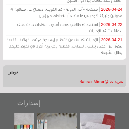
النفط وسط خلافات بين دول الخليج
محكمة «أمن الدولة» في الكويت: الامتناع عن معاقبة 109
2026-04-24
مدونين وتبرئة 9 وحبس 18 متهماً بالتعاطف مع إيران
استهداف طائفي بغطاء أمني .. انتقادات حادة لملف
2026-04-22
الاعتقالات في الإمارات
الإمارات تكشف عن "تنظيم إرهابي" مرتبط بـ"ولاية الفقيه"
2026-04-21
مكوّن من أعضاء ينتمون لمدارس فقهية وحوزوية أخرى في تخبط خليجي
يطال الشيعة
تويتر
تغريدات @BahrainMirror
إصدارات
"حماة الباب الأخير":
تصنيف موضوعي
"مرآة البحرين"
الإصدار الأول عن
للوثائق البريطانية
تصدر حصاد