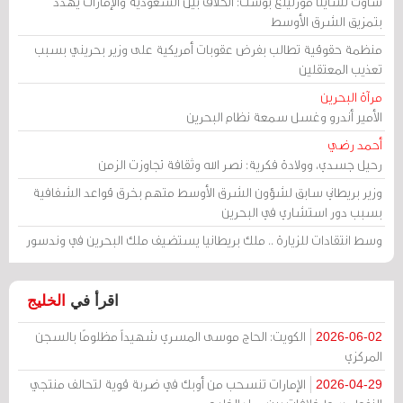
ساوث تشاينا مورنينغ بوست: الخلاف بين السعودية والإمارات يهدد
بتمزيق الشرق الأوسط
منظمة حقوقية تطالب بفرض عقوبات أمريكية على وزير بحريني بسبب
تعذيب المعتقلين
مرآة البحرين
الأمير أندرو وغسل سمعة نظام البحرين
أحمد رضي
رحيل جسدي، وولادة فكرية: نصر الله وثقافة تجاوزت الزمن
وزير بريطاني سابق لشؤون الشرق الأوسط متهم بخرق قواعد الشفافية
بسبب دور استشاري في البحرين
وسط انتقادات للزيارة .. ملك بريطانيا يستضيف ملك البحرين في وندسور
اقرأ في
الخليج
الكويت: الحاج موسى المسري شهيداً مظلومًا بالسجن
2026-06-02
المركزي
الإمارات تنسحب من أوبك في ضربة قوية لتحالف منتجي
2026-04-29