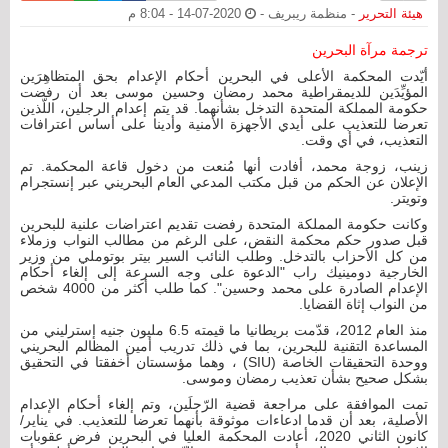
هيئة التحرير
- منظمة ريبريف -
2020-07-14 - 8:04 م
ترجمة مرآة البحرين
أيّدت المحكمة الأعلى في البحرين أحكام الإعدام بحق المتظاهِرَين
المؤيِّدَين للديمقراطية محمد رمضان وحسين موسى بعد أن رفضت
حكومة المملكة المتحدة التدخل بشأنهما. قد يتم إعدام الرجلين، اللّذين
تعرضا للتعذيب على أيدي الأجهزة الأمنية وأدينا على أساس اعترافات
التعذيب، في أي وقت.
زينب، زوجة محمد، أفادت أنها مُنعت من دخول قاعة المحكمة. تم
الإعلان عن الحكم من قبل مكتب المدعي العام البحريني عبر إنستجرام
وتويتر.
وكانت حكومة المملكة المتحدة رفضت تقديم اعتراضات علنية للبحرين
قبل صدور حكم محكمة النقض، على الرغم من مطالب النواب وزملاء
من كل الأحزاب بالتدخل. وطلب النائب السير بيتر بوتوملي من وزير
الخارجية دومينيك راب "الدعوة على وجه السرعة إلى إلغاء أحكام
الإعدام الصادرة على محمد وحسين". كما طلب أكثر من 4000 شخص
من النواب إثاة القضايا.
منذ العام 2012، قدّمت بريطانيا ما قيمته 6.5 مليون جنيه إسترليني من
المساعدة التقنية للبحرين، بما في ذلك تدريب أمين المظالم البحريني
ووحدة التحقيقات الخاصة (SIU) ، وهما مؤسستان أخفقتا في التحقيق
بشكل صحيح بشأن تعذيب رمضان وموسى.
تمت الموافقة على مراجعة قضية الرّجلَين، وتم إلغاء أحكام الإعدام
الأصلية، بعد أن قدما ادعاءات موثوقة بأنهما تعرضا للتعذيب. في يناير/
كانون الثاني 2020، أعادت المحكمة العليا في البحرين فرض عقوبات