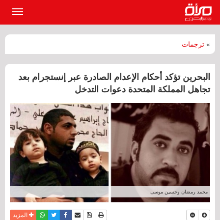
القائمة
الرئيسي
»
ترجمات
البحرين تؤكد أحكام الإعدام الصادرة عبر إنستجرام بعد
تجاهل المملكة المتحدة دعوات التدخل
محمد رمضان وحسين موسى
نسخة للطباعة
حفظ الموضوع
فيسبوك
تويتر
أرسل الى صديق
واتساب
المزيد