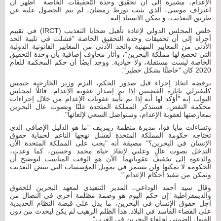
الإعدام، مشيرة إلى أن تحقيق وحدة التّحقيقات الخاصة أظهر أن
اعتراف موسى، الذي يثبت تورط رمضان، لم يتم الحصول عليه عن
طريق التعذيب، و يمكن الاستناد إليه.
خلص المجلس الدولي لإعادة تأهيل ضحايا التعذيب (IRCT) في تقييم
أجراه إلى أن تحقيقات وحدة التحقيق الخاصة "فشلت في تلبية الحد
الأدنى من المعايير المهنية والحد الأدنى من المعايير القانونية الدولية
التي تخضع لها مملكة البحرين"، وأثار مخاوف إضافية بأن وحدة التحقيق
الخاصة ليست مستقلة، ولا حيادية. ووجد أيضًا أن حكم المحكمة للعام
2020 كان "خاطئًا بشكل خطير".
برفضه اتخاذ إجراء قبل صدور الحكم، التزم وزير الخارجية جيمس
كليفيرلي بإثارة القضيتين إذا تم إصدار عقوبة الإعدام، قائلًا لمجلس
النواب إنه "أؤكد لها أنه إذا تم تأييد عقوبات الإعدام من خلال إجراءات
محكمة النقض، فستذكر المملكة المتحدة علنًا ​​وبصوت عال البحرين
بمعارضتها لعقوبة الإعدام، وسنواصل السعي لإلغائها".
وتساءلت مايا فوا، مديرة منظمة ريبريف "ما هو الدليل الإضافي الذي
تحتاجه حكومة المملكة المتحدة لفشل نهجها الناعم لحماية حقوق
الإنسان في البحرين؟" مضيفة أنه "يجب على المملكة المتحدة الآن
التدخل بصوت عالٍ وعلني لإنقاذ حياة محمد وحسين، كما وعدت،
والدعوة إلى تخفيف عقوباتهما. الآن هو الوقت المناسب لتوضيح أن
الحكومة لا يمكنها ولن تستمر في تمويل المؤسسات التي تبيض التعذيب
وتمكن من تنفيذ أحكام الإعدام ".
وقال سيد أحمد الوداعي، المدير التنفيذي لمعهد البحرين للحقوق
والديمقراطية "إن حكم اليوم هو وصمة مظلمة أخرى في النضال من
أجل حقوق الإنسان في البحرين، ما يدل على قبضة النظام الحديدية
على القضاء الفاسد في البلاد. هذا الظلم الرهيب لم يكن ليحدث من دون
القبول الضمني لحلفاء البحرين في الغرب".