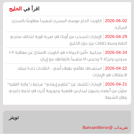
اقرأ في
الخليج
الكويت: الحاج موسى المسري شهيداً مظلومًا بالسجن
2026-06-02
المركزي
الإمارات تنسحب من أوبك في ضربة قوية لتحالف منتجي
2026-04-29
النفط وسط خلافات بين دول الخليج
محكمة «أمن الدولة» في الكويت: الامتناع عن معاقبة 109
2026-04-24
مدونين وتبرئة 9 وحبس 18 متهماً بالتعاطف مع إيران
استهداف طائفي بغطاء أمني .. انتقادات حادة لملف
2026-04-22
الاعتقالات في الإمارات
الإمارات تكشف عن "تنظيم إرهابي" مرتبط بـ"ولاية الفقيه"
2026-04-21
مكوّن من أعضاء ينتمون لمدارس فقهية وحوزوية أخرى في تخبط خليجي
يطال الشيعة
تويتر
تغريدات @BahrainMirror