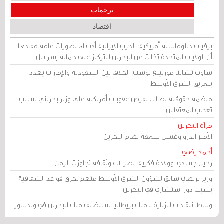
ترجمات
اقتصاد
برقيات دبلوماسية أمريكية: الحرب الإيرانية أدت إلى تصورات عامة مفادها
أن الولايات المتحدة تخلت عن البحرين للتركيز على حماية إسرائيل
ساوث تشاينا مورنينغ بوست: الخلاف بين السعودية والإمارات يهدد
بتمزيق الشرق الأوسط
منظمة حقوقية تطالب بفرض عقوبات أمريكية على وزير بحريني بسبب
تعذيب المعتقلين
مرآة البحرين
الأمير أندرو وغسل سمعة نظام البحرين
أحمد رضي
رحيل جسدي، وولادة فكرية: نصر الله وثقافة تجاوزت الزمن
وزير بريطاني سابق لشؤون الشرق الأوسط متهم بخرق قواعد الشفافية
بسبب دور استشاري في البحرين
وسط انتقادات للزيارة .. ملك بريطانيا يستضيف ملك البحرين في وندسور