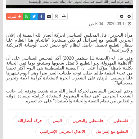
زعيم حركة أنصار الله السيد عبدالملك الحوثي أثناء إلقائه لخطاب متلفز (إرشيفية)
نسخة للطباعة
حفظ الموضوع
فيسبوك
تويتر
أرسل الى صديق
واتساب
المزيد
2020-09-12 - 5:04 ص
مرآة البحرين: قال المجلس السياسي لحركة أنصار الله اليمنية إن إعلان
البحرين التطبيع مع إسرائيل لم يكن مستغربا "فالتحاق هذا النظام علنا
بقطار التطبيع تحصيل حاصل لنظام تابع يعيش تحت الوصاية الأمريكية
والإسرائيلية".
وفي بيان له (الجمعة 11 سبتمبر 2020) أكد المجلس السياسي على أن
"الأنظمة المهرولة نحو التطبيع لا تمثل شعوبها وستدفع يوما ثمن الخيانة
بكلفة باهظة" مؤكداً على أن "القضية الفلسطينية هي اليوم أكثر تخففا
من عبء أنظمة طالما ظلت توجه طعنات الغدر سرا وهي اليوم تشهرها
علنا وسيبقى الرهان على الشعوب الحرة لاستعادة كرامة الأمة وتحرير
مقدساتها".
وختم المجلس السياسي لحركة أنصار الله بيانه بتجديد وقوفه إلى جانب
الشعب البحريني "في نضاله المشروع لاستعادة كرامته وسيادة دولته
والتخلص من نظام التبعية والخيانة والاستبداد" على حد تعبيره.
فلسطين
فلسطين والبحرين
اليمن
حركة أنصارالله
التطبيع مع إسرائيل
الاتفاق البحريني الإسرائيلي