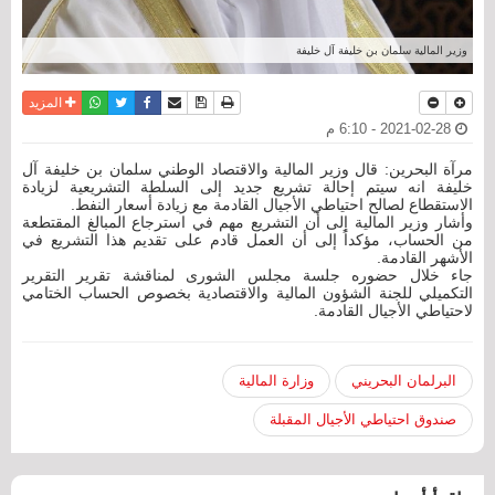
وزير المالية سلمان بن خليفة آل خليفة
نسخة للطباعة
حفظ الموضوع
فيسبوك
تويتر
أرسل الى صديق
واتساب
المزيد
2021-02-28 - 6:10 م
مرآة البحرين: قال وزير المالية والاقتصاد الوطني سلمان بن خليفة آل
خليفة انه سيتم إحالة تشريع جديد إلى السلطة التشريعية لزيادة
الاستقطاع لصالح احتياطي الأجيال القادمة مع زيادة أسعار النفط.
وأشار وزير المالية إلى أن التشريع مهم في استرجاع المبالغ المقتطعة
من الحساب، مؤكداً إلى أن العمل قادم على تقديم هذا التشريع في
الأشهر القادمة.
جاء خلال حضوره جلسة مجلس الشورى لمناقشة تقرير التقرير
التكميلي للجنة الشؤون المالية والاقتصادية بخصوص الحساب الختامي
لاحتياطي الأجيال القادمة.
البرلمان البحريني
وزارة المالية
صندوق احتياطي الأجيال المقبلة