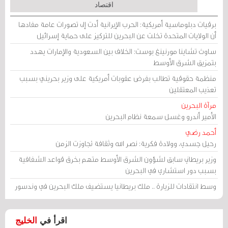
اقتصاد
برقيات دبلوماسية أمريكية: الحرب الإيرانية أدت إلى تصورات عامة مفادها
أن الولايات المتحدة تخلت عن البحرين للتركيز على حماية إسرائيل
ساوث تشاينا مورنينغ بوست: الخلاف بين السعودية والإمارات يهدد
بتمزيق الشرق الأوسط
منظمة حقوقية تطالب بفرض عقوبات أمريكية على وزير بحريني بسبب
تعذيب المعتقلين
مرآة البحرين
الأمير أندرو وغسل سمعة نظام البحرين
أحمد رضي
رحيل جسدي، وولادة فكرية: نصر الله وثقافة تجاوزت الزمن
وزير بريطاني سابق لشؤون الشرق الأوسط متهم بخرق قواعد الشفافية
بسبب دور استشاري في البحرين
وسط انتقادات للزيارة .. ملك بريطانيا يستضيف ملك البحرين في وندسور
اقرأ في
الخليج