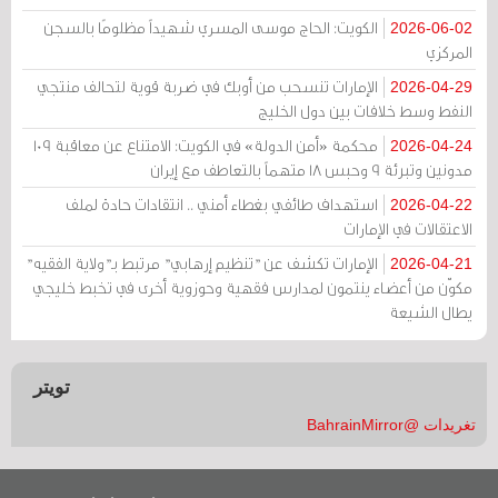
الكويت: الحاج موسى المسري شهيداً مظلومًا بالسجن
2026-06-02
المركزي
الإمارات تنسحب من أوبك في ضربة قوية لتحالف منتجي
2026-04-29
النفط وسط خلافات بين دول الخليج
محكمة «أمن الدولة» في الكويت: الامتناع عن معاقبة 109
2026-04-24
مدونين وتبرئة 9 وحبس 18 متهماً بالتعاطف مع إيران
استهداف طائفي بغطاء أمني .. انتقادات حادة لملف
2026-04-22
الاعتقالات في الإمارات
الإمارات تكشف عن "تنظيم إرهابي" مرتبط بـ"ولاية الفقيه"
2026-04-21
مكوّن من أعضاء ينتمون لمدارس فقهية وحوزوية أخرى في تخبط خليجي
يطال الشيعة
تويتر
تغريدات @BahrainMirror