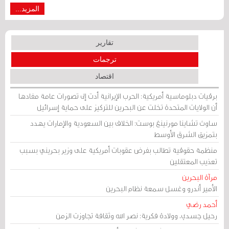
المزيد...
تقارير
ترجمات
اقتصاد
برقيات دبلوماسية أمريكية: الحرب الإيرانية أدت إلى تصورات عامة مفادها
أن الولايات المتحدة تخلت عن البحرين للتركيز على حماية إسرائيل
ساوث تشاينا مورنينغ بوست: الخلاف بين السعودية والإمارات يهدد
بتمزيق الشرق الأوسط
منظمة حقوقية تطالب بفرض عقوبات أمريكية على وزير بحريني بسبب
تعذيب المعتقلين
مرآة البحرين
الأمير أندرو وغسل سمعة نظام البحرين
أحمد رضي
رحيل جسدي، وولادة فكرية: نصر الله وثقافة تجاوزت الزمن