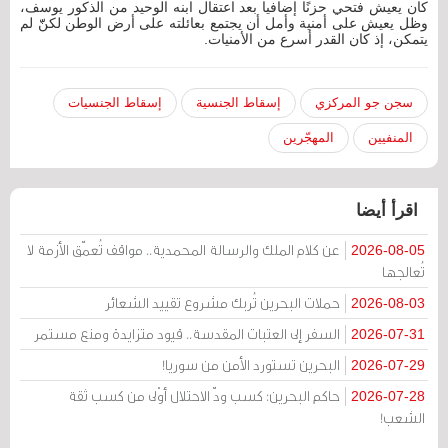
كان يعيش فتحي حزنًا إضافيا بعد اعتقال ابنه الوحيد من الذكور يوسف،
وظل يعيش على أمنية وأمل أن يجتمع بعائلته على أرض الوطن لكنّّ لم
يتمكن، إذ كان القدر أسرع من الأمنيات.
سجن جو المركزي
إسقاط الجنسية
إسقاط الجنسيات
المنفيين
المهجّرين
اقرأ أيضا
عن كلام الملك والرسالة المحمدية.. مواقف تُعمّق الأزمة لا
2026-08-05
تُعالجها
حملات البحرين تُربك مشروع تقييد الشعائر
2026-08-03
السفر إلى العتبات المقدسة.. قيود متزايدة ومنع مستمر
2026-07-31
البحرين تستورد الأمن من سوريا!
2026-07-29
حاكم البحرين: كسب ودّ الاحتلال أوْلى من كسب ثقة
2026-07-28
الشعب!