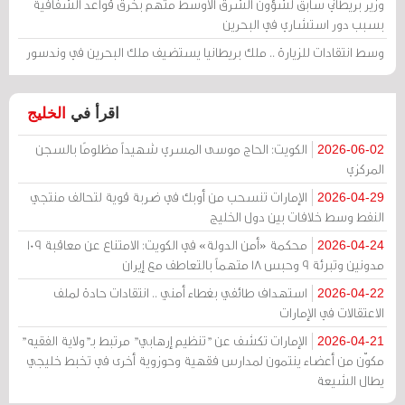
وزير بريطاني سابق لشؤون الشرق الأوسط متهم بخرق قواعد الشفافية
بسبب دور استشاري في البحرين
وسط انتقادات للزيارة .. ملك بريطانيا يستضيف ملك البحرين في وندسور
اقرأ في
الخليج
الكويت: الحاج موسى المسري شهيداً مظلومًا بالسجن
2026-06-02
المركزي
الإمارات تنسحب من أوبك في ضربة قوية لتحالف منتجي
2026-04-29
النفط وسط خلافات بين دول الخليج
محكمة «أمن الدولة» في الكويت: الامتناع عن معاقبة 109
2026-04-24
مدونين وتبرئة 9 وحبس 18 متهماً بالتعاطف مع إيران
استهداف طائفي بغطاء أمني .. انتقادات حادة لملف
2026-04-22
الاعتقالات في الإمارات
الإمارات تكشف عن "تنظيم إرهابي" مرتبط بـ"ولاية الفقيه"
2026-04-21
مكوّن من أعضاء ينتمون لمدارس فقهية وحوزوية أخرى في تخبط خليجي
يطال الشيعة