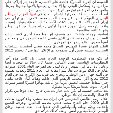
الحقيقة أن الغربة القسريّة فاجعة على الإنسان، فاجعة يتم إدراكها على
مراحل، ولا يُستكمل الوعي بها إلا بعد أن يعيشها بآلامها وحلوها ومرها.
والموت في الغربة هو نوع من أنواع الموت القاسي المرّ.
لقد لخّصت الناشطة الحقوقية ابتسام الصائغ
في نعيها المؤلم للمواطن
البحريني
المهجّر قسراً عن وطنه الحاج محمد فتحي الذي توفّي في
إيران أمس الأحد 8 مارس 2021، لخّصت تلك اللحظة بقولها "إسوداد
واقعنا يترجمه رحيل المهجر قسراً. ليكون رحيله وحيداً بعيد عن الوطن
وعن عائلته، مظلومية
إضافية لزوجته وابنته"، نعم ونضيف إنها مظلومية أخرى لابنه الشاب
السجين يوسف محمد فتحي الذي يقضي عقوبة السجن في واحد من
أسوأ سجون العالم سجن جوّ المركزي.
الفقيد المهجّر قسراً المهندس البحريّ محمد فتحي أسقطت السلطات
البحرينية جنسيته ضمن أول مجموعة تم الإعلان عنها في 7 نوفمبر 2012
.
لم تكن هذه المظلومية الوحيدة للحاج فتحي، بل كانت هذه آخر
المظلوميات القاسية، ففي الأساس عندما كان شابًا تم تهجيره أيضا
وعاش 25 عاماً في المهجر، وعاد للبلاد بعد انفراجة العام 2001، سنوات
بقائه في البلاد مرت سريعاً، ليتم اعتقاله في العام 2011 وتعذيبه بقسوة
في أقبية جهاز الأمن الوطني، ويخرج بعد فترة من الإفراج عنه في العام
2012 ليعالج آثار التعذيب الرهيب الذي عاناه، وهناك أثناء علاجه يتلقى
خبر إسقاط جنسيته، ليعيش غريباً عن عائلته مهجّرا قسريّا لعشر سنوات
أخرى، يموت بعدها مريضًا غريباً مظلومًا.
بعد سحب جنسيته لم تكن لديه خيارات، بقي خارج البلاد خوفا من تكرار
الاعتقال والتعذيب إن عاد للوطن.
خلال أزمة العالقين البحرينيين في إيران بعد تفشي وباء كورونا بدايات
العام 2020، قام الحاج محمد فتحي بخدمة العالقين، وعرفه الجميع
بإخلاصه وحبّه لوطنه وللمواطنين الذي علقوا هناك. نعته جمعية الوفاق
الوطني الإسلامية يوم أمس، ونعته كذلك حركة حق.