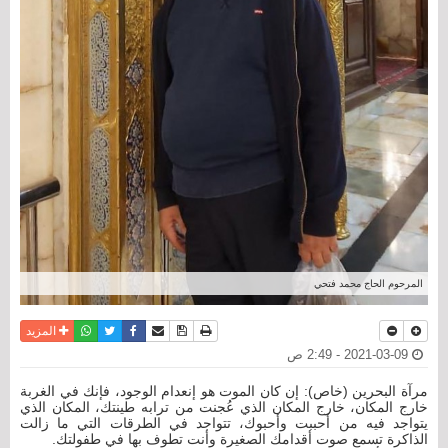
المرحوم الحاج محمد فتحي
نسخة للطباعة
حفظ الموضوع
فيسبوك
تويتر
أرسل الى صديق
واتساب
المزيد
2021-03-09 - 2:49 ص
مرآة البحرين (خاص): إن كان الموت هو إنعدام الوجود، فإنك في الغربة
خارج المكان، خارج المكان الذي عُجنت من ترابه طينتك، المكان الذي
يتواجد فيه من أحببت وأحبوك، تتواجد في الطرقات التي ما زالت
الذاكرة تسمع صوت أقدامك الصغيرة وأنت تطوف بها في طفولتك.