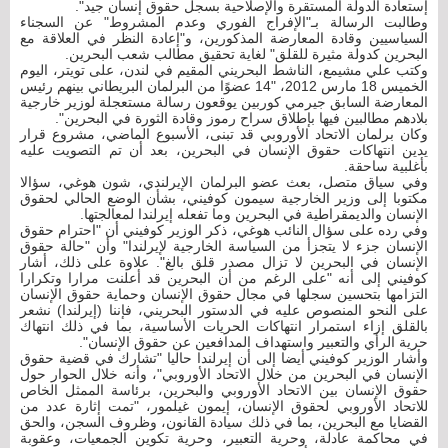
إستعادة الدولة المستقرة والإصلاحية بسجل حقوق إنسان جيد".
وطالبت الرسالة بـ"الإفراج الفوري وعدم المشروط" عن السجناء
السياسيين وقادة المعارضة المذكورين، و"إعادة النظر في العلاقة مع
البحرين كدولة مثيرة للقلق" لغاية تحقيق مطالب شعب البحرين.
وكتب علي مشيمع، الناشط البحريني المقيم في لندن، على تويتر، اليوم
الخميس 18 مارس 2012، "14 عضوًا من البرلمان البريطاني بينهم رئيس
المعارضة السابق جيرمي كوربين يوقعون رسالة مستعجلة لوزير خارجية
بلادهم مطالبين فيها بإطلاق سراح رموز وقادة الثورة في البحرين".
وكان برلمان الاتحاد الأوروبي قد تبنى، الأسبوع الماضي، مشروع قرار
يدين انتهاكات حقوق الإنسان في البحرين، بعد أن تم التصويت عليه
بأغلبية ساحقة.
وفي سياق متصل، بعث عضو البرلمان الإيرلندي، شون هوغي، سؤالا
مكتوبا إلى وزير الخارجية سيمون كوفيني، بشأن الوضع الحالي لحقوق
الإنسان والديمقراطية في البحرين وما تفعله إيرلندا لمعالجتها.
وفي رده على سؤال النائب هوغي، ذكر الوزير كوفيني أن "احترام حقوق
الإنسان جزء لا يتجزأ من السياسة الخارجية لإيرلندا" وأن "حالة حقوق
الإنسان في البحرين لا تزال مصدر قلق بالغ". علاوة على ذلك، أشار
كوفيني إلى أنه "على الرغم من أن البحرين قد أعلنت مرارا وتكرارا
التزامها بتحسين سجلها في مجال حقوق الإنسان وحماية حقوق الإنسان
على النحو المنصوص عليه في الدستور البحريني، فإننا (إيرلندا) نشعر
بالقلق إزاء استمرار انتهاكات الحريات الأساسية، بما في ذلك انتهاك
حرية الرأي والتعبير واستهداف المدافعين عن حقوق الإنسان".
وأشار الوزير كوفيني أيضا إلى أن إيرلندا حاليا "تشارك في قضية حقوق
الإنسان في البحرين من خلال الاتحاد الأوروبي"، وأنه خلال الحوار حول
حقوق الإنسان بين الاتحاد الأوروبي والبحرين، برئاسة الممثل الخاص
للاتحاد الأوروبي لحقوق الإنسان، إيمون غيلمور، "تمت إثارة عدد من
القضايا مع البحرين، بما في ذلك سيادة القانون، وظروف السجن، والحق
في محاكمة عادلة، وحرية التعبير، وحرية تكوين الجمعيات، وعقوبة