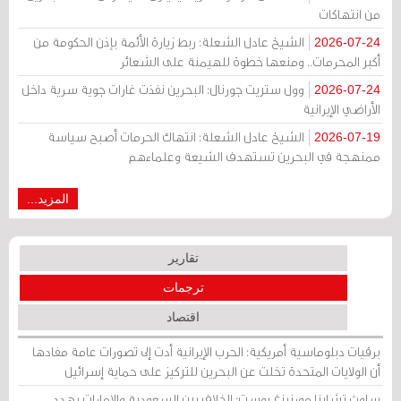
من انتهاكات
الشيخ عادل الشعلة: ربط زيارة الأئمة بإذن الحكومة من
2026-07-24
أكبر المحرمات.. ومنعها خطوة للهيمنة على الشعائر
وول ستريت جورنال: البحرين نفذت غارات جوية سرية داخل
2026-07-24
الأراضي الإيرانية
الشيخ عادل الشعلة: انتهاك الحرمات أصبح سياسة
2026-07-19
ممنهجة في البحرين تستهدف الشيعة وعلماءهم
المزيد...
تقارير
ترجمات
اقتصاد
برقيات دبلوماسية أمريكية: الحرب الإيرانية أدت إلى تصورات عامة مفادها
أن الولايات المتحدة تخلت عن البحرين للتركيز على حماية إسرائيل
ساوث تشاينا مورنينغ بوست: الخلاف بين السعودية والإمارات يهدد