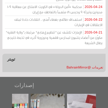
محكمة «أمن الدولة» في الكويت: الامتناع عن معاقبة 109
2026-04-24
مدونين وتبرئة 9 وحبس 18 متهماً بالتعاطف مع إيران
استهداف طائفي بغطاء أمني .. انتقادات حادة لملف
2026-04-22
الاعتقالات في الإمارات
الإمارات تكشف عن "تنظيم إرهابي" مرتبط بـ"ولاية الفقيه"
2026-04-21
مكوّن من أعضاء ينتمون لمدارس فقهية وحوزوية أخرى في تخبط خليجي
يطال الشيعة
تويتر
تغريدات @BahrainMirror
إصدارات
"حماة الباب الأخير":
تصنيف موضوعي
"مرآة البحرين"
الإصدار الأول عن
للوثائق البريطانية
تصدر حصاد