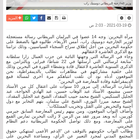
وزير الخارجية البريطاني دومينيك راب
نسخة للطباعة
حفظ الموضوع
فيسبوك
تويتر
أرسل الى صديق
واتساب
المزيد
2021-03-19 - 2:03 ص
مرآة البحرين: وجه 14 عضوا في البرلمان البريطاني رسالة مستعجلة
لوزير الخارجية دومينيك راب، أمس الأربعاء، طالبوه فيها بالضغط على
حكومة البحرين من أجل إطلاق سراح السجناء السياسيين، وذلك تزامنا
مع الذكرى العاشرة لاعتقالهم.
وجاء في الرسالة التي وجهتها النائبة عن حزب العمال زارا سلطانة
"متابعة لرسالتي التي أرسلتها في 22 شباط/ فبراير، وبالتزامن مع
الذكرى السنوية العاشرة لاعتقال قادة ونشطاء الثورة في البحرين وذلك
على خلفية مشاركتهم في مظاهرات تطالب بالديمقراطية، نحن
الموقعون أدناه نود أن نلفت انتباهكم مرة أخرى لمسألة قمع
الديمقراطية وقادة المعارضة في البحرين".
وأشارت الرسالة، إلى مرور 10 سنوات على اعتقال كل من الأستاذ
حسن مشيمع، الأستاذ عبد الوهاب حسين، عبد الهادي الخواجة، عبد
الجليل السنكيس، الشيخ محمد حبيب المقداد، الشيخ عبد الجليل المقداد،
الشيخ سعيد ميرزا النوري، الشيخ علي سلمان، بتهم التخابر مع دول
أجنبية والتحريض على القتل وتخريب الممتلكات".
وأضاف النواب الموقعون، ومن بينهم رئيس المعارضة السابق جيرمي
كوربين، أنه وبعد مرور عقد من الزمن لا زالت البحرين تمارس القمع
على المعارضة، ومع ذلك تواصل الحكومة البريطانية دعم النظام
البحريني.
وطالب النواب حكومتهم بالتوقف عن "الدعم الأعمى لمنتهكي حقوق
المجتمع المدني لمجرد التعبير عن الرأي، ومساعدة البحرين على