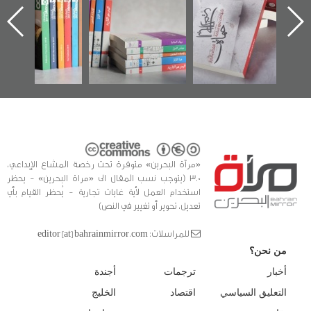
اعتصام الدراز
يقدمه «مركز أوال»
الساحات 2019
ه
وأحداث ساحة
في سلسلة من 5
الفداء لمركز أوال
كتب
للدراسات والتوثيق
«مرآة البحرين» متوفرة تحت رخصة المشاع الإبداعي،
3.0 (يتوجب نسب المقال الى «مراة البحرين» - يحظر
استخدام العمل لأية غايات تجارية - يُحظر القيام بأي
تعديل، تحوير أو تغيير في النص)
للمراسلات: editor [at] bahrainmirror.com
من نحن؟
أخبار
ترجمات
أجندة
التعليق السياسي
اقتصاد
الخليج