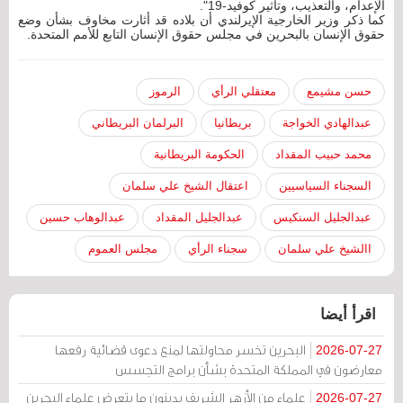
الإعدام، والتعذيب، وتأثير كوفيد-19".
كما ذكر وزير الخارجية الإيرلندي أن بلاده قد أثارت مخاوف بشأن وضع
حقوق الإنسان بالبحرين في مجلس حقوق الإنسان التابع للأمم المتحدة.
حسن مشيمع
معتقلي الرأي
الرموز
عبدالهادي الخواجة
بريطانيا
البرلمان البريطاني
محمد حبيب المقداد
الحكومة البريطانية
السجناء السياسيين
اعتقال الشيخ علي سلمان
عبدالجليل السنكيس
عبدالجليل المقداد
عبدالوهاب حسين
االشيخ علي سلمان
سجناء الرأي
مجلس العموم
اقرأ أيضا
البحرين تخسر محاولتها لمنع دعوى قضائية رفعها
2026-07-27
معارضون في المملكة المتحدة بشأن برامج التجسس
علماء من الأزهر الشريف يدينون ما يتعرض علماء البحرين
2026-07-27