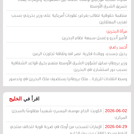
بتمزيق الشرق الأوسط
منظمة حقوقية تطالب بفرض عقوبات أمريكية على وزير بحريني بسبب
تعذيب المعتقلين
مرآة البحرين
الأمير أندرو وغسل سمعة نظام البحرين
أحمد رضي
رحيل جسدي، وولادة فكرية: نصر الله وثقافة تجاوزت الزمن
وزير بريطاني سابق لشؤون الشرق الأوسط متهم بخرق قواعد الشفافية
بسبب دور استشاري في البحرين
وسط انتقادات للزيارة .. ملك بريطانيا يستضيف ملك البحرين في وندسور
اقرأ في
الخليج
الكويت: الحاج موسى المسري شهيداً مظلومًا بالسجن
2026-06-02
المركزي
الإمارات تنسحب من أوبك في ضربة قوية لتحالف منتجي
2026-04-29
النفط وسط خلافات بين دول الخليج