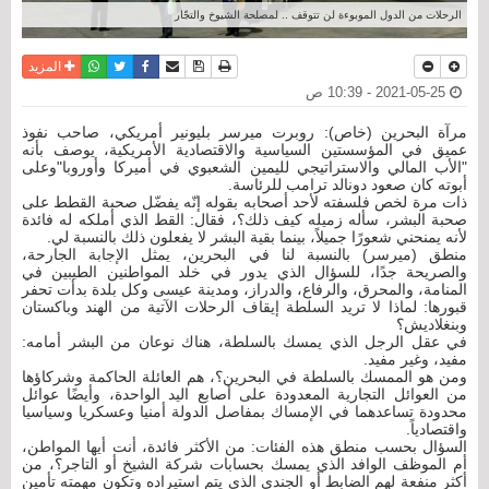
الرحلات من الدول الموبوءة لن تتوقف .. لمصلحة الشيوخ والتجّار
نسخة للطباعة
حفظ الموضوع
فيسبوك
تويتر
أرسل الى صديق
واتساب
المزيد
2021-05-25 - 10:39 ص
مرآة البحرين (خاص): روبرت ميرسر بليونير أمريكي، صاحب نفوذ
عميق في المؤسستين السياسية والاقتصادية الأمريكية، يوصف بأنه
"الأب المالي والاستراتيجي لليمين الشعبوي في أميركا وأوروبا"وعلى
أبوته كان صعود دونالد ترامب للرئاسة.
ذات مرة لخص فلسفته لأحد أصحابه بقوله إنّه يفضّل صحبة القطط على
صحبة البشر، سأله زميله كيف ذلك؟، فقال: القط الذي أملكه له فائدة
لأنه يمنحني شعورًا جميلاً، بينما بقية البشر لا يفعلون ذلك بالنسبة لي.
منطق (ميرسر) بالنسبة لنا في البحرين، يمثل الإجابة الجارحة،
والصريحة جدًا، للسؤال الذي يدور في خلد المواطنين الطيبين في
المنامة، والمحرق، والرفاع، والدراز، ومدينة عيسى وكل بلدة بدأت تحفر
قبورها: لماذا لا تريد السلطة إيقاف الرحلات الآتية من الهند وباكستان
وبنغلاديش؟
في عقل الرجل الذي يمسك بالسلطة، هناك نوعان من البشر أمامه:
مفيد، وغير مفيد.
ومن هو الممسك بالسلطة في البحرين؟، هم العائلة الحاكمة وشركاؤها
من العوائل التجارية المعدودة على أصابع اليد الواحدة، وأيضًا عوائل
محدودة تساعدهما في الإمساك بمفاصل الدولة أمنيا وعسكريا وسياسيا
واقتصادياً.
السؤال بحسب منطق هذه الفئات: من الأكثر فائدة، أنت أيها المواطن،
أم الموظف الوافد الذي يمسك بحسابات شركة الشيخ أو التاجر؟، من
أكثر منفعة لهم الضابط أو الجندي الذي يتم استيراده وتكون مهمته تأمين