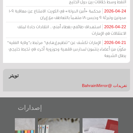
النفط وسط خلافات بين دول الخليج
محكمة «أمن الدولة» في الكويت: الامتناع عن معاقبة 109
2026-04-24
مدونين وتبرئة 9 وحبس 18 متهماً بالتعاطف مع إيران
استهداف طائفي بغطاء أمني .. انتقادات حادة لملف
2026-04-22
الاعتقالات في الإمارات
الإمارات تكشف عن "تنظيم إرهابي" مرتبط بـ"ولاية الفقيه"
2026-04-21
مكوّن من أعضاء ينتمون لمدارس فقهية وحوزوية أخرى في تخبط خليجي
يطال الشيعة
تويتر
تغريدات @BahrainMirror
إصدارات
"حماة الباب الأخير":
تصنيف موضوعي
"مرآة البحرين"
الإصدار الأول عن
للوثائق البريطانية
تصدر حصاد