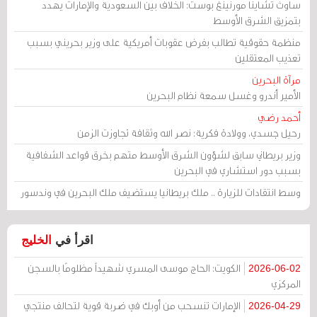
ساوث تشاينا مورنينغ بوست: الخلاف بين السعودية والإمارات يهدد
بتمزيق الشرق الأوسط
منظمة حقوقية تطالب بفرض عقوبات أمريكية على وزير بحريني بسبب
تعذيب المعتقلين
مرآة البحرين
الأمير أندرو وغسل سمعة نظام البحرين
أحمد رضي
رحيل جسدي، وولادة فكرية: نصر الله وثقافة تجاوزت الزمن
وزير بريطاني سابق لشؤون الشرق الأوسط متهم بخرق قواعد الشفافية
بسبب دور استشاري في البحرين
وسط انتقادات للزيارة .. ملك بريطانيا يستضيف ملك البحرين في وندسور
اقرأ في
الخليج
الكويت: الحاج موسى المسري شهيداً مظلومًا بالسجن
2026-06-02
المركزي
الإمارات تنسحب من أوبك في ضربة قوية لتحالف منتجي
2026-04-29