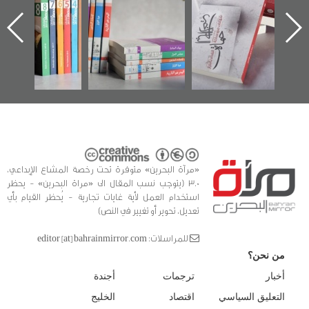
اعتصام الدراز
يقدمه «مركز أوال»
الساحات 2019
ه
وأحداث ساحة
في سلسلة من 5
الفداء لمركز أوال
كتب
للدراسات والتوثيق
«مرآة البحرين» متوفرة تحت رخصة المشاع الإبداعي،
3.0 (يتوجب نسب المقال الى «مراة البحرين» - يحظر
استخدام العمل لأية غايات تجارية - يُحظر القيام بأي
تعديل، تحوير أو تغيير في النص)
للمراسلات: editor [at] bahrainmirror.com
من نحن؟
أخبار
ترجمات
أجندة
التعليق السياسي
اقتصاد
الخليج