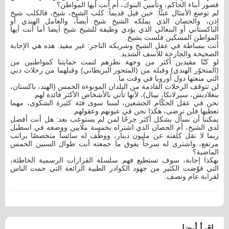
قصور أبناء الحاكم، وتأمين البنوك، أم أنت أيها المواطن؟
لم توضع الأمثال عبثًا: حين قيل قديماً: كلب الشيخ، شيخ، فالكلب شيخ
إذن، والحصان الذي يملكه الشيخ شيخ أيضاً، والعامل الهندي أو
الباكستاني أو البنغالي الذي يؤدي وظيفة للشيخ شيخ أيضا أما أنت أيها
المواطن المسكين فلست بشيخ.
أنت ببساطة في عقل الشيخ وشريكه التاجر: غير مفيد. هذه هي الإجابة
الصحيحة والجارحة للأسف الشديد.
لو كنّا مفيدين أكثر من وجهة نظرهم لتمت حمايتنا كمواطنين من
(المتحوّر الهندي) وقبله من (المتحور البريطاني) وقبلهما من رحلات دبي
التي منعتها دول أوروبا في وقت ما.
لن تتوقف الرحلات القادمة من البلدان الموبوءة الخمس (الهند، باكستان،
بنغلاديش، سيرلانكا، نيبال)، لأنها تأتي بالأشخاص الأكثر فائدة لهم.
نحن في عقل الحكّام الجشعين، لسنا سوى فئة كثيرة الشكوى، مهما
تعطيها فلن ترضى، هكذا نحن في عيونهم وعقولهم.
يمكننا أن نسأل بشكل أكثر جرحًا لمن لم يستوعب بعد: هل أنت أفضل
لدى الشيخ، أم الحصان الذي اشتراه بخمسة ملايين ووضعه في اسطبل
ربما لا تقل كلفته عن مليون دينار، ووظّف له سائساً متخصصًا براتب
مرتفع، واشترى له سرجاً يفوق ما جمعته أنت طوال السنين الخمس
الماضية؟
بهكذا إجابة، سوف تستطيع فهم سلسلة القرارات الرسمية الخاطئة،
التي قوّضت الكثير من جهود الكوادر الطبية الرائعة التي حمت الناس
لقرابة عام ونصف.
اقرأ أيضا