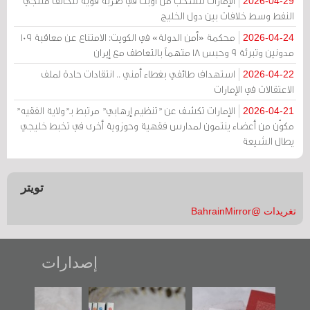
الإمارات تنسحب من أوبك في ضربة قوية لتحالف منتجي
2026-04-29
النفط وسط خلافات بين دول الخليج
محكمة «أمن الدولة» في الكويت: الامتناع عن معاقبة 109
2026-04-24
مدونين وتبرئة 9 وحبس 18 متهماً بالتعاطف مع إيران
استهداف طائفي بغطاء أمني .. انتقادات حادة لملف
2026-04-22
الاعتقالات في الإمارات
الإمارات تكشف عن "تنظيم إرهابي" مرتبط بـ"ولاية الفقيه"
2026-04-21
مكوّن من أعضاء ينتمون لمدارس فقهية وحوزوية أخرى في تخبط خليجي
يطال الشيعة
تويتر
تغريدات @BahrainMirror
إصدارات
"حماة الباب الأخير":
تصنيف موضوعي
"مرآة البحرين"