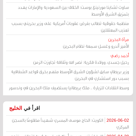
ساوث تشاينا مورنينغ بوست: الخلاف بين السعودية والإمارات يهدد
بتمزيق الشرق الأوسط
منظمة حقوقية تطالب بفرض عقوبات أمريكية على وزير بحريني بسبب
تعذيب المعتقلين
مرآة البحرين
الأمير أندرو وغسل سمعة نظام البحرين
أحمد رضي
رحيل جسدي، وولادة فكرية: نصر الله وثقافة تجاوزت الزمن
وزير بريطاني سابق لشؤون الشرق الأوسط متهم بخرق قواعد الشفافية
بسبب دور استشاري في البحرين
وسط انتقادات للزيارة .. ملك بريطانيا يستضيف ملك البحرين في وندسور
اقرأ في
الخليج
الكويت: الحاج موسى المسري شهيداً مظلومًا بالسجن
2026-06-02
المركزي