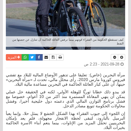
كيف تستقطع الحكومة من الفقراء قوتهم بينما ترفض العائلة الحاكمة أن تتنازل عن حصتها من
النفط
نسخة للطباعة
حفظ الموضوع
فيسبوك
تويتر
أرسل الى صديق
واتساب
المزيد
2021-09-28 - 2:23 ص
مرآة البحرين (خاص): تعليقا على تدهور الأوضاع المالية للبلاد مع تفشي
فيروس كورونا مارس 2020، رأى محلل مالي، تحدث لـ «مرآة البحرين»
حينها، أن على كبار العائلة الحاكمة في البحرين مساعدة مالية البلاد.
قد يبدو ذلك خطابا ثوريًّا للوهلة الأولى، لكنه في الحقيقة حل عملي
يمكن أن ينهي المعاناة المستمرة منذ أكثر من 10 أعوام، خصوصا مع
فشل برنامج التوازن المالي الذي دعمته دول خليجية أخيرا، وفشل
محاولات الحكومة تنويع مصادر الدخل.
إن اللجوء إلى جيوب الفقراء بهذا الشكل الجشع لا يمثل حلا، وإنما يعبأ
البرميل بالبارود، لتبقى لحظة الانفجار مجهولة، فلم يعد بإمكان
البحرينيين تحمّل المزيد من الإتاوات، بينما ينعم أبناء الأسرة الحاكمة
بخيرات البلاد.