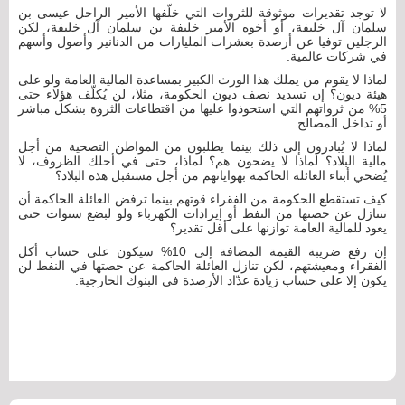
لا توجد تقديرات موثوقة للثروات التي خلّفها الأمير الراحل عيسى بن
سلمان آل خليفة، أو أخوه الأمير خليفة بن سلمان آل خليفة، لكن
الرجلين توفيا عن أرصدة بعشرات المليارات من الدنانير وأصول وأسهم
في شركات عالمية.
لماذا لا يقوم من يملك هذا الورث الكبير بمساعدة المالية العامة ولو على
هيئة ديون؟ إن تسديد نصف ديون الحكومة، مثلا، لن يُكلّف هؤلاء حتى
5% من ثرواتهم التي استحوذوا عليها من اقتطاعات الثروة بشكل مباشر
أو تداخل المصالح.
لماذا لا يُبادرون إلى ذلك بينما يطلبون من المواطن التضحية من أجل
مالية البلاد؟ لماذا لا يضحون هم؟ لماذا، حتى في أحلك الظروف، لا
يُضحي أبناء العائلة الحاكمة بهواياتهم من أجل مستقبل هذه البلاد؟
كيف تستقطع الحكومة من الفقراء قوتهم بينما ترفض العائلة الحاكمة أن
تتنازل عن حصتها من النفط أو إيرادات الكهرباء ولو لبضع سنوات حتى
يعود للمالية العامة توازنها على أقل تقدير؟
إن رفع ضريبة القيمة المضافة إلى 10% سيكون على حساب أكل
الفقراء ومعيشتهم، لكن تنازل العائلة الحاكمة عن حصتها في النفط لن
يكون إلا على حساب زيادة عدّاد الأرصدة في البنوك الخارجية.