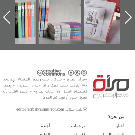
الإصدار الأول عن
للوثائق البريطانية
تصدر حصاد
اعتصام الدراز
يقدمه «مركز أوال»
الساحات 2019
ه
وأحداث ساحة
في سلسلة من 5
الفداء لمركز أوال
كتب
للدراسات والتوثيق
«مرآة البحرين» متوفرة تحت رخصة المشاع الإبداعي،
3.0 (يتوجب نسب المقال الى «مراة البحرين» - يحظر
استخدام العمل لأية غايات تجارية - يُحظر القيام بأي
تعديل، تحوير أو تغيير في النص)
للمراسلات: editor [at] bahrainmirror.com
من نحن؟
أخبار
ترجمات
أجندة
التعليق السياسي
اقتصاد
الخليج