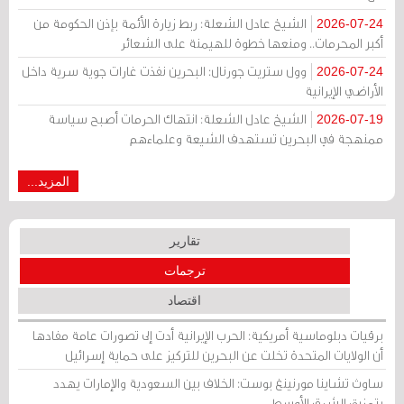
الشيخ عادل الشعلة: ربط زيارة الأئمة بإذن الحكومة من
2026-07-24
أكبر المحرمات.. ومنعها خطوة للهيمنة على الشعائر
وول ستريت جورنال: البحرين نفذت غارات جوية سرية داخل
2026-07-24
الأراضي الإيرانية
الشيخ عادل الشعلة: انتهاك الحرمات أصبح سياسة
2026-07-19
ممنهجة في البحرين تستهدف الشيعة وعلماءهم
المزيد...
تقارير
ترجمات
اقتصاد
برقيات دبلوماسية أمريكية: الحرب الإيرانية أدت إلى تصورات عامة مفادها
أن الولايات المتحدة تخلت عن البحرين للتركيز على حماية إسرائيل
ساوث تشاينا مورنينغ بوست: الخلاف بين السعودية والإمارات يهدد
بتمزيق الشرق الأوسط