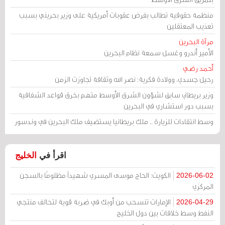
منظمة حقوقية تطالب بفرض عقوبات أمريكية على وزير بحريني بسبب
تعذيب المعتقلين
مرآة البحرين
الأمير أندرو وغسل سمعة نظام البحرين
أحمد رضي
رحيل جسدي، وولادة فكرية: نصر الله وثقافة تجاوزت الزمن
وزير بريطاني سابق لشؤون الشرق الأوسط متهم بخرق قواعد الشفافية
بسبب دور استشاري في البحرين
وسط انتقادات للزيارة .. ملك بريطانيا يستضيف ملك البحرين في وندسور
اقرأ في
الخليج
الكويت: الحاج موسى المسري شهيداً مظلومًا بالسجن
2026-06-02
المركزي
الإمارات تنسحب من أوبك في ضربة قوية لتحالف منتجي
2026-04-29
النفط وسط خلافات بين دول الخليج