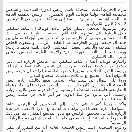
مرآة البحرين:أعلنت المتحدثة باسم رئيس الدورة السادسة والسبعين
للجمعية العامة، بولينا كوبياك، اليوم الخميس، أن رئيس الجمعية العامة
عبدالله شاهد سيقوم بزيارة رسمية إلى مملكة البحرين في الفترة من
22-25 كانون الثاني/يناير.
وفي مؤتمرها الصحفي بالمقر الدائم، قالت كوبياك إن شاهد سيلتقي
خلال الزيارة التي تستغرق ثلاثة أيام، بشخصيات بارزة، بما في ذلك
الملك حمد بن عيسى آل خليفة، وولي العهد ورئيس الوزراء سلمان بن
حمد آل خليفة، ووزير الخارجية عبد اللطيف الزياني، والمبعوث الخاص
للشؤون المناخية والرئيس التنفيذي للمجلس الأعلى للبيئة محمد بن دينة؛
ورئيسة مجلس النواب فوزية زينل؛ والأمينة العامة للمجلس الأعلى
للمرأة هالة الأنصاري.
وأشارت كوبياك أيضا أن شاهد سيلتقي على هامش الزيارة التي تأتي
بدعوة من حكومة مملكة البحرين التي تتحمل كافة نفقات الرحلة،
برئيسة الدورة الحادية والستين للجمعية العامة، هيا راشد آل خليفة. ومن
المتوقع أيضا أن يجتمع مع ممثلات منظمات المجتمع المدني.
وردا على سؤال عن سبب قيام البحرين بدفع تكاليف زيارة رئيس
الجمعية العامة، وإن كان ذلك سيحد ذلك من قدرته على لقاء زعماء
المعارضة، فأوضحت المتحدثة الرسمية أن "دفع دولة عضو تكاليف زيارة
رسمية، تأتي بدعوة من تلك الدولة، هو أمر عادي في مكتب رئيس
الجمعية العامة."
وأكدت بولينا كوبياك في حديثها إلى الصحفيين أن الرئيس شاهد
"سيواصل إثارة القضايا التي يراها ذات أهمية مع الدول الأعضاء. في هذه
الزيارة بالذات، سيجتمع الرئيس مع قادة المجتمع المدني، بما في ذلك
المجموعات النسائية، إذ إنه يسعى جاهداً للقيام بذلك في جميع الزيارات
الرسمية".
وذكرت المتحدثة باسم رئيس الجمعية العامة أنه من المقرر أن يلقي