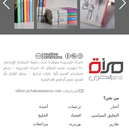
ه
وأحداث ساحة
في سلسلة من 5
الفداء لمركز أوال
كتب
للدراسات والتوثيق
«مرآة البحرين» متوفرة تحت رخصة المشاع الإبداعي،
3.0 (يتوجب نسب المقال الى «مراة البحرين» - يحظر
استخدام العمل لأية غايات تجارية - يُحظر القيام بأي
تعديل، تحوير أو تغيير في النص)
للمراسلات: editor [at] bahrainmirror.com
من نحن؟
أخبار
ترجمات
أجندة
التعليق السياسي
اقتصاد
الخليج
تقارير
بورتريه
مراجعات