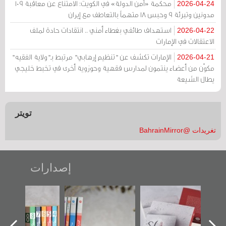
محكمة «أمن الدولة» في الكويت: الامتناع عن معاقبة 109
2026-04-24
مدونين وتبرئة 9 وحبس 18 متهماً بالتعاطف مع إيران
استهداف طائفي بغطاء أمني .. انتقادات حادة لملف
2026-04-22
الاعتقالات في الإمارات
الإمارات تكشف عن "تنظيم إرهابي" مرتبط بـ"ولاية الفقيه"
2026-04-21
مكوّن من أعضاء ينتمون لمدارس فقهية وحوزوية أخرى في تخبط خليجي
يطال الشيعة
تويتر
تغريدات @BahrainMirror
إصدارات
"حماة الباب الأخير":
تصنيف موضوعي
"مرآة البحرين"
الإصدار الأول عن
للوثائق البريطانية
تصدر حصاد
اعتصام الدراز
يقدمه «مركز أوال»
الساحات 2019