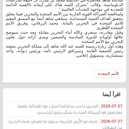
عبدالله شاهد محاضرة في أكاديمية محمد بن مبارك آل خليفة للدراسات
الدبلوماسية. وقالت "ستركز كلمته هناك على إيمانه بالأهمية الدائمة
للتعددية في مواجهة التحديات العالمية."
ولمناقشة الشراكة القوية الجارية بين الأمم المتحدة والبحرين فيما يتعلق
بتحقيق أهداف التنمية المستدامة، سيلتقي شاهد أيضا مع المنسق المقيم
للأمم المتحدة في البحرين بالنيابة، محمد الزرقاني، وفريق الأمم
المتحدة القُطري.
وقبل مغادرته، ستجري وكالة أنباء البحرين مقابلة معه حيث سيوضح
خلالها أولوياته للدورة السادسة والسبعين ويبدي آرائه حول تعاون
البحرين مع الأمم المتحدة.
وهذه أول زيارة رسمية للسيد عبد الله شاهد إلى مملكة البحرين بصفته
رئيس الجمعية العامة. وسيرافق الرئيس نائبه، ورئيس ديوانه، وأحد
مستشاريه، ومسؤول إعلامي.
الأمم المتحدة
اقرأ أيضا
البحرين تخسر محاولتها لمنع دعوى قضائية رفعها
2026-07-27
معارضون في المملكة المتحدة بشأن برامج التجسس
علماء من الأزهر الشريف يدينون ما يتعرض علماء البحرين
2026-07-27
من انتهاكات