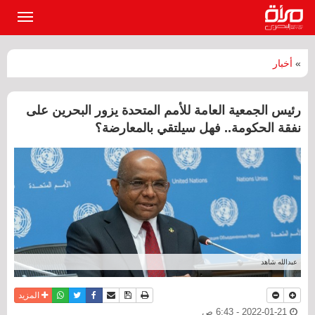
القائمة
الرئيسي
»
أخبار
رئيس الجمعية العامة للأمم المتحدة يزور البحرين على
نفقة الحكومة.. فهل سيلتقي بالمعارضة؟
عبدالله شاهد
نسخة للطباعة
حفظ الموضوع
فيسبوك
تويتر
أرسل الى صديق
واتساب
المزيد
2022-01-21 - 6:43 ص