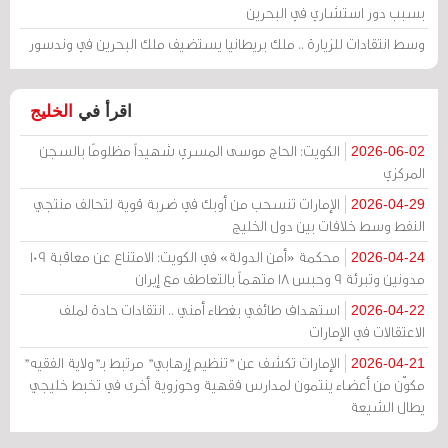
بسبب دور استشاري في البحرين
وسط انتقادات للزيارة .. ملك بريطانيا يستضيف ملك البحرين في وندسور
اقرأ في
الخليج
الكويت: الحاج موسى المسري شهيداً مظلومًا بالسجن
2026-06-02
المركزي
الإمارات تنسحب من أوبك في ضربة قوية لتحالف منتجي
2026-04-29
النفط وسط خلافات بين دول الخليج
محكمة «أمن الدولة» في الكويت: الامتناع عن معاقبة 109
2026-04-24
مدونين وتبرئة 9 وحبس 18 متهماً بالتعاطف مع إيران
استهداف طائفي بغطاء أمني .. انتقادات حادة لملف
2026-04-22
الاعتقالات في الإمارات
الإمارات تكشف عن "تنظيم إرهابي" مرتبط بـ"ولاية الفقيه"
2026-04-21
مكوّن من أعضاء ينتمون لمدارس فقهية وحوزوية أخرى في تخبط خليجي
يطال الشيعة