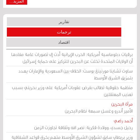
المزيد...
تقارير
ترجمات
اقتصاد
برقيات دبلوماسية أمريكية: الحرب الإيرانية أدت إلى تصورات عامة مفادها
أن الولايات المتحدة تخلت عن البحرين للتركيز على حماية إسرائيل
ساوث تشاينا مورنينغ بوست: الخلاف بين السعودية والإمارات يهدد
بتمزيق الشرق الأوسط
منظمة حقوقية تطالب بفرض عقوبات أمريكية على وزير بحريني بسبب
تعذيب المعتقلين
مرآة البحرين
الأمير أندرو وغسل سمعة نظام البحرين
أحمد رضي
رحيل جسدي، وولادة فكرية: نصر الله وثقافة تجاوزت الزمن
وزير بريطاني سابق لشؤون الشرق الأوسط متهم بخرق قواعد الشفافية