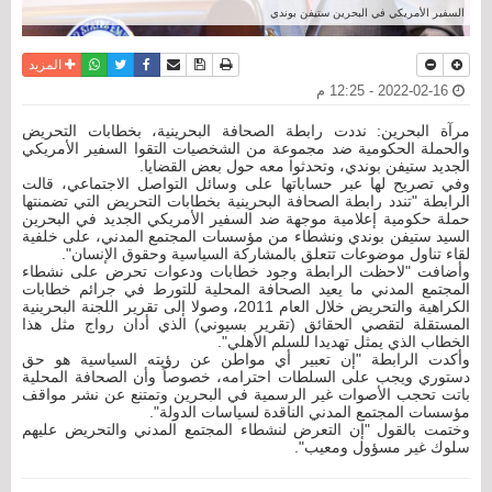
السفير الأمريكي في البحرين ستيفن بوندي
نسخة للطباعة
حفظ الموضوع
فيسبوك
تويتر
أرسل الى صديق
واتساب
المزيد
2022-02-16 - 12:25 م
مرآة البحرين: نددت رابطة الصحافة البحرينية، بخطابات التحريض
والحملة الحكومية ضد مجموعة من الشخصيات التقوا السفير الأمريكي
الجديد ستيفن بوندي، وتحدثوا معه حول بعض القضايا.
وفي تصريح لها عبر حساباتها على وسائل التواصل الاجتماعي، قالت
الرابطة "تندد رابطة الصحافة البحرينية بخطابات التحريض التي تضمنتها
حملة حكومية إعلامية موجهة ضد السفير الأمريكي الجديد في البحرين
السيد ستيفن بوندي ونشطاء من مؤسسات المجتمع المدني، على خلفية
لقاء تناول موضوعات تتعلق بالمشاركة السياسية وحقوق الإنسان".
وأضافت "لاحظت الرابطة وجود خطابات ودعوات تحرض على نشطاء
المجتمع المدني ما يعيد الصحافة المحلية للتورط في جرائم خطابات
الكراهية والتحريض خلال العام 2011، وصولا إلى تقرير اللجنة البحرينية
المستقلة لتقصي الحقائق (تقرير بسيوني) الذي أدان رواج مثل هذا
الخطاب الذي يمثل تهديدا للسلم الأهلي".
وأكدت الرابطة "إن تعبير أي مواطن عن رؤيته السياسية هو حق
دستوري ويجب على السلطات احترامه، خصوصاً وأن الصحافة المحلية
باتت تحجب الأصوات غير الرسمية في البحرين وتمتنع عن نشر مواقف
مؤسسات المجتمع المدني الناقدة لسياسات الدولة".
وختمت بالقول "إن التعرض لنشطاء المجتمع المدني والتحريض عليهم
سلوك غير مسؤول ومعيب".