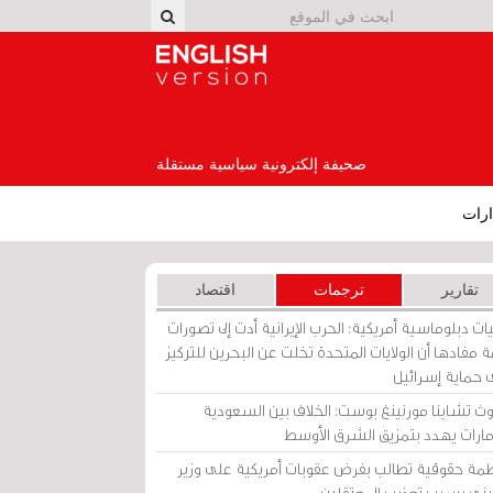
English Version
صحيفة إلكترونية سياسية مستقلة
رات
تقارير
ترجمات
اقتصاد
ات دبلوماسية أمريكية: الحرب الإيرانية أدت إلى تصورات
 مفادها أن الولايات المتحدة تخلت عن البحرين للتركيز
 حماية إسرائيل
ث تشاينا مورنينغ بوست: الخلاف بين السعودية
إمارات يهدد بتمزيق الشرق الأوسط
مة حقوقية تطالب بفرض عقوبات أمريكية على وزير
يني بسبب تعذيب المعتقلين