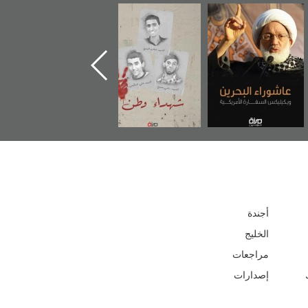
عاشوراء البحرين...
شهداء وطن
«جَوْ»: رواية
ويكيليكس السفارة
المعتقل جهاد
الأمريكية
أجندة
الخليج
مراجعات
إصدارات