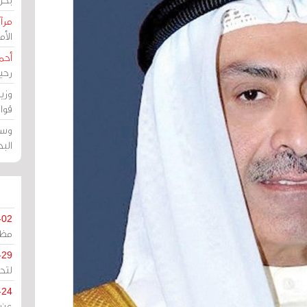
مرآة
الأ
أحم
رحي
وزي
قوا
وسط
الب
-02
مظل
-29
لتح
-24