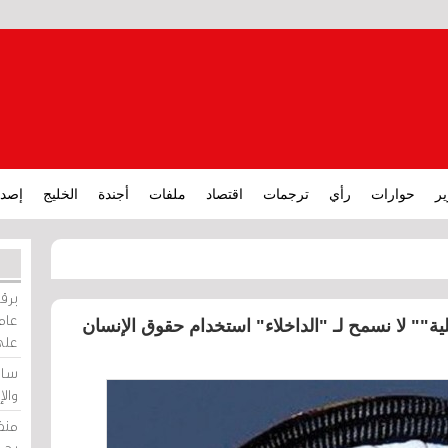
ير
حوارات
رأي
ترجمات
اقتصاد
ملفات
أجندة
الخليج
إصدا
برقي
عامة
ة"" لا نسمح لـ "الداخلاء" استخدام حقوق الإنسان
على
ساو
وال
منظ
بحر