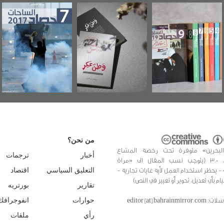
"مرآة البحرين"
«وطن عكر» رواية
حصاد 2017
تصدر حصاد
جديدة لمعتقل
الساحات 2019
عسكري تصدر عن
«مرآة البحرين»
من نحن؟
البحرين» متوفرة تحت رخصة المشاع
أخبار
ترجمات
الإبداعي، 3.0 (يتوجب نسب المقال الى «مراة
 - يحظر استخدام العمل لأية غايات تجارية -
التعليق السياسي
اقتصاد
يام بأي تعديل، تحوير أو تغيير في النص)
تقارير
بورتريه
editor [at] bahrainmir
حوارات
انفوجرافك
رأي
ملفات