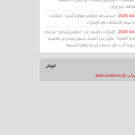
عاطف مع إيران
استهداف طائفي بغطاء أمني .. انتقادات
2026-04
 لملف الاعتقالات في الإمارات
الإمارات تكشف عن "تنظيم إرهابي" مرتبط
2026-04
ولاية الفقيه" مكوّن من أعضاء ينتمون لمدارس فقهية
زوية أخرى في تخبط خليجي يطال الشيعة
تويتر
 @BahrainMirror