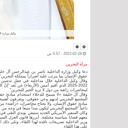
وكيل وزارة ال
2022-02-24 - 5:57 ص
مرآة البحرين:
دعا وكيل وزارة الداخلية ناصر بن عبدالرحمن آل خلي
حقوق الإنسان بما يترتب عليه اضراراً بمملكة البحرين"
وقال وكيل الداخلية خلال مداخلته في حفل تدشين ا
2022-2025 الذي أقيم أمس (الأربعاء) عن بُعد 
لمحاضرات زائفة من دول لا تريد الخير للبحرين".
وقال آل خليفة «لا نسمح للدخلاء استخدام مبادئ حقو
المجتمع البحريني لديهم وعي حقوقي، ويعرفون أهمية 
مبادئ حقوق الإنسان، ولا نحتاج محاضرات «زائفة» من 
داعياً "المجتمع البحريني ليكون سداً منيعاً في وجه م
معهم قضايا سياسية مختلفة، أبرزها قانون العزل السي
وزير الداخلية تصريحات ناقدة لهذا اللقاء، وتلى ذلك 
على هذا اللقاء.