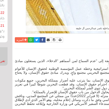
بالت
-22
حادة
-21
داخلية ناصر عبدالرحمن آل خليفة
بـ"
وحو
نسخة للطباعة
حفظ الموضوع
فيسبوك
تويتر
أرسل الى صديق
واتساب
المزيد
فة إلى "عدم السماح لمن أسماهم "الدخلاء، الذين يستغلون مبادئ
تغريدات
.
ستراتيجية وخطة عمل المؤسسة الوطنية لحقوق الإنسان للأعوام
"إنّ المجتمع البحريني مجتمع واعٍ، ويدرك مبادئ حقوق الإنسان، ولا يحتاج
ق الإنسان، بما يترتب عليه أضرار بمملكة البحرين، جميع مكونات
احترام حقوق الإنسان، وقد قطعت البحرين شوطاً كبيراً في تعزيز
دول تنوي الشر لمملكة البحرين".
ن يحاول الدخول من باب حقوق الإنسان للإضرار بالمملكة".
وكان السفير الأمريكي الجديد ستيفن بوندي التقى في منزله (9 فبراير 2022)عددًا من ممثلي عن المجتمع المدني، وناقش
اسي وفق ما ذكرت وسائل إعلام محلية، وهو الأمر الذي أدى لإطلاق
استدعاء السفير الأمريكي في وزارة الخارجية وإبلاغه تحفّظ البحرين