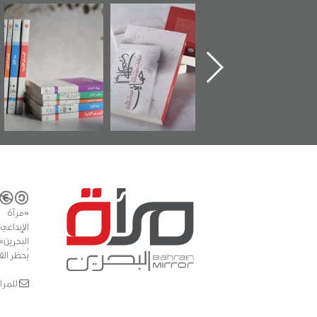
تدشين كتاب "من
"حماة الباب الأخير":
تصنيف موضوعي
أهل الجنة" عن
الإصدار الأول عن
للوثائق البريطانية
الشهيد سيد كاظم
اعتصام الدراز
يقدمه «مركز أوال»
السهلاوي في ذكراه
وأحداث ساحة
في سلسلة من 5
الفداء لمركز أوال
كتب
للدراسات والتوثيق
«مرآة 
البحرين»
يُحظر الق
للمراسلات: ror.com