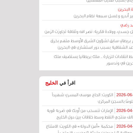
 البحرين
مير أندرو وغسل سمعة نظام البحرين
د رضي
ل جسدي، وولادة فكرية: نصر الله وثقافة تجاوزت الزمن
ر بريطاني سابق لشؤون الشرق الأوسط متهم بخرق
عد الشفافية بسبب دور استشاري في البحرين
 انتقادات للزيارة .. ملك بريطانيا يستضيف ملك
حرين في وندسور
اقرأ في
الخليج
الكويت: الحاج موسى المسري شهيداً
2026-06
ومًا بالسجن المركزي
الإمارات تنسحب من أوبك في ضربة قوية
2026-04
الف منتجي النفط وسط خلافات بين دول الخليج
محكمة «أمن الدولة» في الكويت: الامتناع
2026-04
عن معاقبة 109 مدونين وتبرئة 9 وحبس 18 متهماً