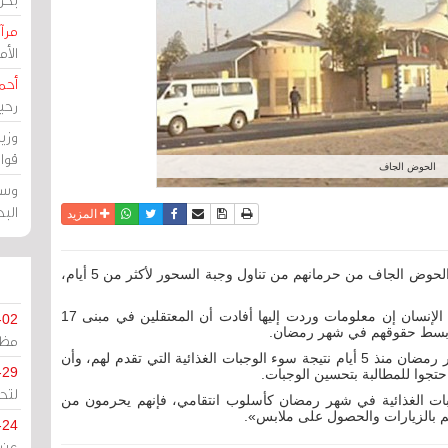
مرآة
الأ
أحم
رحي
وزي
قوا
الحوض الجاف
وسط
الب
نسخة للطباعة
حفظ الموضوع
فيسبوك
تويتر
أرسل الى صديق
واتساب
المزيد
مرآة البحرين: اشتكى معتقلون في سجن الصغار في الحوض الجاف من حرمانهم من تناول وجبة السحور لأكثر من 5 أيام،
وقال منظمة أمريكيون من أجل الديمقراطية وحقوق الإنسان إن معلومات وردت إليها أفادت أن المعتقلين في مبنى 17
-02
أبسط حقوقهم في شهر رمضان.
مظل
وأفاد المعتقلون أنهم لم يتناولوا وجبة السحور في شهر رمضان منذ 5 أيام نتيجة سوء الوجبات الغذائية التي تقدم لهم، وأن
-29
تجوا للمطالبة بتحسين الوجبات.
لتح
جبات الغذائية في شهر رمضان كأسلوب انتقامي، فإنهم يحرمون من
هم بالزيارات والحصول على ملابس».
-24