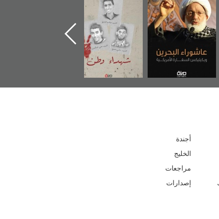
عاشوراء البحرين...
شهداء وطن
«جَوْ»: رواية
ويكيليكس السفارة
المعتقل جهاد
الأمريكية
أجندة
الخليج
مراجعات
إصدارات