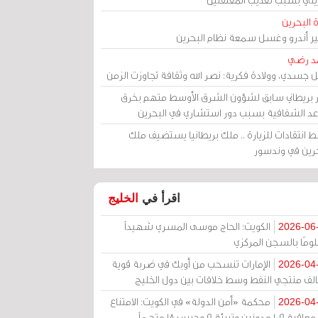
 البحرين
مير أندرو وغسل سمعة نظام البحرين
د رضي
ل جسدي، وولادة فكرية: نصر الله وثقافة تجاوزت الزمن
ر بريطاني سابق لشؤون الشرق الأوسط متهم بخرق
عد الشفافية بسبب دور استشاري في البحرين
 انتقادات للزيارة .. ملك بريطانيا يستضيف ملك
حرين في وندسور
اقرأ في
الخليج
الكويت: الحاج موسى المسري شهيداً
2026-06
ومًا بالسجن المركزي
الإمارات تنسحب من أوبك في ضربة قوية
2026-04
الف منتجي النفط وسط خلافات بين دول الخليج
محكمة «أمن الدولة» في الكويت: الامتناع
2026-04
عن معاقبة 109 مدونين وتبرئة 9 وحبس 18 متهماً