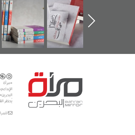
تدشين كتاب "من
"حماة الباب الأخير":
تصنيف موضوعي
أهل الجنة" عن
الإصدار الأول عن
للوثائق البريطانية
الشهيد سيد كاظم
اعتصام الدراز
يقدمه «مركز أوال»
السهلاوي في ذكراه
وأحداث ساحة
في سلسلة من 5
الفداء لمركز أوال
كتب
للدراسات والتوثيق
«مرآة 
البحرين»
يُحظر الق
للمراسلات: ror.com