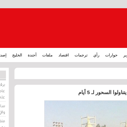
ير
حوارات
رأي
ترجمات
اقتصاد
ملفات
أجندة
الخليج
إصدا
برقي
عامة
 السحور لـ 5 أيام
على
ساو
وال
منظ
بحر