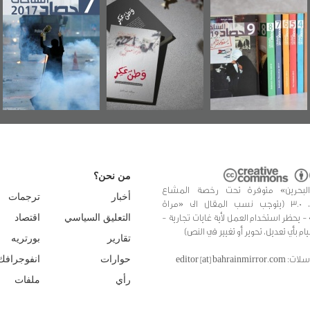
"مرآة البحرين"
«وطن عكر» رواية
حصاد 2017
تصدر حصاد
جديدة لمعتقل
الساحات 2019
عسكري تصدر عن
«مرآة البحرين»
من نحن؟
البحرين» متوفرة تحت رخصة المشاع
أخبار
ترجمات
الإبداعي، 3.0 (يتوجب نسب المقال الى «مراة
 - يحظر استخدام العمل لأية غايات تجارية -
التعليق السياسي
اقتصاد
يام بأي تعديل، تحوير أو تغيير في النص)
تقارير
بورتريه
editor [at] bahrainmir
حوارات
انفوجرافك
رأي
ملفات