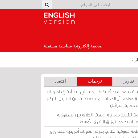
English Version
صحيفة إلكترونية سياسية مستقلة
رات
تقارير
ترجمات
اقتصاد
ات دبلوماسية أمريكية: الحرب الإيرانية أدت إلى تصورات
 مفادها أن الولايات المتحدة تخلت عن البحرين للتركيز
 حماية إسرائيل
ث تشاينا مورنينغ بوست: الخلاف بين السعودية
إمارات يهدد بتمزيق الشرق الأوسط
مة حقوقية تطالب بفرض عقوبات أمريكية على وزير
يني بسبب تعذيب المعتقلين