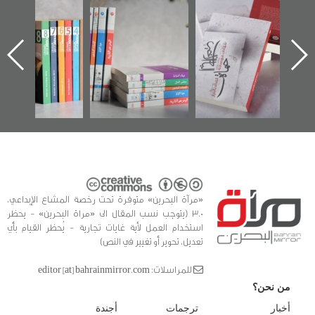
"حماة الباب الأخير":
تصنيف موضوعي
"مرآة البحرين"
الإصدار الأول عن
للوثائق البريطانية
تصدر حصاد
اعتصام الدراز
يقدمه «مركز أوال»
الساحات 2019
ه
وأحداث ساحة
في سلسلة من 5
الفداء لمركز أوال
كتب
للدراسات والتوثيق
«مرآة البحرين» متوفرة تحت رخصة المشاع الإبداعي،
3.0 (يتوجب نسب المقال الى «مراة البحرين» - يحظر
استخدام العمل لأية غايات تجارية - يُحظر القيام بأي
تعديل، تحوير أو تغيير في النص)
للمراسلات: editor [at] bahrainmirror.com
من نحن؟
أخبار
ترجمات
أجندة