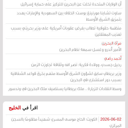
أن الولايات المتحدة تخلت عن البحرين للتركيز على حماية إسرائيل
ساوث تشاينا مورنينغ بوست: الخلاف بين السعودية والإمارات يهدد
بتمزيق الشرق الأوسط
منظمة حقوقية تطالب بفرض عقوبات أمريكية على وزير بحريني بسبب
تعذيب المعتقلين
مرآة البحرين
الأمير أندرو وغسل سمعة نظام البحرين
أحمد رضي
رحيل جسدي، وولادة فكرية: نصر الله وثقافة تجاوزت الزمن
وزير بريطاني سابق لشؤون الشرق الأوسط متهم بخرق قواعد الشفافية
بسبب دور استشاري في البحرين
وسط انتقادات للزيارة .. ملك بريطانيا يستضيف ملك البحرين في وندسور
اقرأ في
الخليج
الكويت: الحاج موسى المسري شهيداً مظلومًا بالسجن
2026-06-02
المركزي