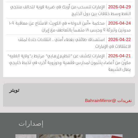
الإمارات تنسحب من أوبك في ضربة قوية لتحالف منتجي
2026-04-29
النفط وسط خلافات بين دول الخليج
محكمة «أمن الدولة» في الكويت: الامتناع عن معاقبة 109
2026-04-24
مدونين وتبرئة 9 وحبس 18 متهماً بالتعاطف مع إيران
استهداف طائفي بغطاء أمني .. انتقادات حادة لملف
2026-04-22
الاعتقالات في الإمارات
الإمارات تكشف عن "تنظيم إرهابي" مرتبط بـ"ولاية الفقيه"
2026-04-21
مكوّن من أعضاء ينتمون لمدارس فقهية وحوزوية أخرى في تخبط خليجي
يطال الشيعة
تويتر
تغريدات @BahrainMirror
إصدارات