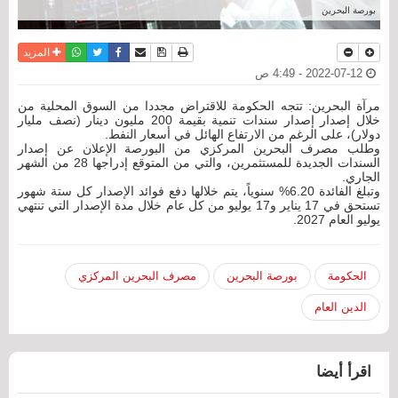
بورصة البحرين
نسخة للطباعة
حفظ الموضوع
فيسبوك
تويتر
أرسل الى صديق
واتساب
المزيد
2022-07-12 - 4:49 ص
مرآة البحرين: تتجه الحكومة للاقتراض مجددا من السوق المحلية من
خلال إصدار إصدار سندات تنمية بقيمة 200 مليون دينار (نصف مليار
دولار)، على الرغم من الارتفاع الهائل في أسعار النفط.
وطلب مصرف البحرين المركزي من البورصة الإعلان عن إصدار
السندات الجديدة للمستثمرين، والتي من المتوقع إدراجها 28 من الشهر
الجاري.
وتبلغ الفائدة 6.20% سنوياً، يتم خلالها دفع فوائد الإصدار كل ستة شهور
تستحق في 17 يناير و17 يوليو من كل عام خلال مدة الإصدار التي تنتهي
يوليو العام 2027.
الحكومة
بورصة البحرين
مصرف البحرين المركزي
الدين العام
اقرأ أيضا