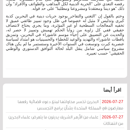
رفضه التعدي على "الحرية الدينية لكل المذاهب والطوائف والأفراد" وأن
ذلك "هو ديننا ومعتقدنا ومشروعنا ومطلبنا" على حد قوله.
وختم بالقول إن "التغني والتفاخر بوجود حريات دينية في البحرين كذبة
كبرى وتدليس لا مثيل له خصوصاً في ظل وجود تمييز طائفي عميق لا
تخفيه المعالجات السطحية أو غير المؤثرة، وما يجري يحتاج لانتصاف
حقيقي ففي كل زاوية من زوايا الحكم تهميش وتمييز لا حصر له،
والحديث عن التضييق على إحياء موسم عاشوراء في البحرين، وتمزيق
يافطات عاشوراء والتهديد والوعيد للخطباء والحسينيات هو امتداد لسياسة
عنصرية كبرت وتوسعت في السنوات الأخيرة وستستمر ما لم يكن هناك
مشروع سياسي شامل ينقل البلد لحالة التوافق الدستوري والوطني
الحقيقي" حسب تعبيره.
اقرأ أيضا
البحرين تخسر محاولتها لمنع دعوى قضائية رفعها
2026-07-27
معارضون في المملكة المتحدة بشأن برامج التجسس
علماء من الأزهر الشريف يدينون ما يتعرض علماء البحرين
2026-07-27
من انتهاكات