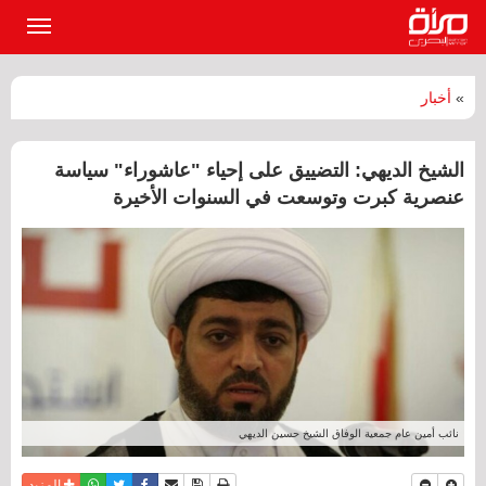
القائمة
الرئيسي
»
أخبار
الشيخ الديهي: التضييق على إحياء "عاشوراء" سياسة
عنصرية كبرت وتوسعت في السنوات الأخيرة
نائب أمين عام جمعية الوفاق الشيخ حسين الديهي
نسخة للطباعة
حفظ الموضوع
فيسبوك
تويتر
أرسل الى صديق
واتساب
المزيد