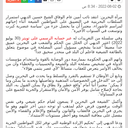
2022-08-02 - 8:34 ص
مرآة البحرين: انتقد نائب أمين عام الوفاق الشيخ حسين الديهي استمرار
السلطات البحرينية في التضييق على المواطنين الشيعة أثناء إحيائهم
لمراسم عاشوراء، معتبراً أن ما يحصل جزء من "سياسة عنصرية كبرت
وتوسعت في السنوات الأخيرة".
وفي سلسلة من التغريدات له
عبر حسابه الرسمي على تويتر
(30 يوليو
2022) اعتبر الديهي أن الخلل بين الحكم والشعب في البحرين عميق
جداً مضيفاً "عندما يشخص مسؤول أمني المصلحة في موضوع يتعلق
بالطائفة الشيعية فاعلم أن البلد في منحدر سحيق جداً"
واتهم الديهي الحكومة بممارسة دور الوصاية بالقوة واستخدام مؤسسات
الدولة في تشخيص مصلحة البلد والشيعة والحسينيات والخطباء وأن من
يخالف الأوامر يتعرض للعقاب، متسائلاً "لأي عصر ينتمي هؤلاء".
وتابع أن الأوطان لا تستقيم بالتفرد والتسلط وما يحدث في البحرين وصل
إلى حد "التدخل في الخصوصيات المذهبية وتفاصيلها وتحديد ما يمكن وما
لا يمكن" معتبراً أننا أمام "واقع خطير ولا يطاق ولا يمكن القبول به، البلد
بحاجة لإصلاح شامل يوفر الأمن والأمان والاستقرار والحرية للجميع على
قدم المساواة".
وأكمل "الشيعة في البحرين لا يسعون لقيام حكم شيعي وفي نفس
الوقت يرفضون فرض حكم لمذهب أو توجه ديني آخر عليهم وهو ما
يجري في البحرين فالعقاب والقانون والمناهج والإعلام والقضاء والأمن
مفصل على معاقبة الشيعة وهو أخطر مستويات الاستبداد".
ودعا الديهي إلى "تحكيم الإرادة الوطنية التي توفر لكل المواطنين الحرية
الدينية في ممارسة شعائرهم وطقوسهم على قدم المساواة" مجددا