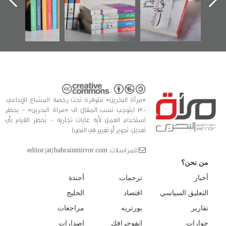
الفداء لمركز أوال
كتب
للدراسات والتوثيق
«مرآة البحرين» متوفرة تحت رخصة المشاع الإبداعي،
3.0 (يتوجب نسب المقال الى «مراة البحرين» - يحظر
استخدام العمل لأية غايات تجارية - يُحظر القيام بأي
تعديل، تحوير أو تغيير في النص)
للمراسلات: editor [at] bahrainmirror.com
من نحن؟
أخبار
ترجمات
أجندة
التعليق السياسي
اقتصاد
الخليج
تقارير
بورتريه
مراجعات
حوارات
انفوجرافك
إصدارات