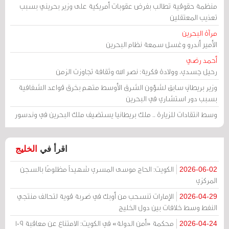
منظمة حقوقية تطالب بفرض عقوبات أمريكية على وزير بحريني بسبب
تعذيب المعتقلين
مرآة البحرين
الأمير أندرو وغسل سمعة نظام البحرين
أحمد رضي
رحيل جسدي، وولادة فكرية: نصر الله وثقافة تجاوزت الزمن
وزير بريطاني سابق لشؤون الشرق الأوسط متهم بخرق قواعد الشفافية
بسبب دور استشاري في البحرين
وسط انتقادات للزيارة .. ملك بريطانيا يستضيف ملك البحرين في وندسور
اقرأ في
الخليج
الكويت: الحاج موسى المسري شهيداً مظلومًا بالسجن
2026-06-02
المركزي
الإمارات تنسحب من أوبك في ضربة قوية لتحالف منتجي
2026-04-29
النفط وسط خلافات بين دول الخليج
محكمة «أمن الدولة» في الكويت: الامتناع عن معاقبة 109
2026-04-24