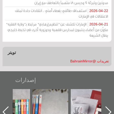
مدونين وتبرئة 9 وحبس 18 متهماً بالتعاطف مع إيران
استهداف طائفي بغطاء أمني .. انتقادات حادة لملف
2026-04-22
الاعتقالات في الإمارات
الإمارات تكشف عن "تنظيم إرهابي" مرتبط بـ"ولاية الفقيه"
2026-04-21
مكوّن من أعضاء ينتمون لمدارس فقهية وحوزوية أخرى في تخبط خليجي
يطال الشيعة
تويتر
تغريدات @BahrainMirror
إصدارات
"حماة الباب الأخير":
تصنيف موضوعي
"مرآة البحرين"
الإصدار الأول عن
للوثائق البريطانية
تصدر حصاد
اعتصام الدراز
يقدمه «مركز أوال»
الساحات 2019
ه
وأحداث ساحة
في سلسلة من 5