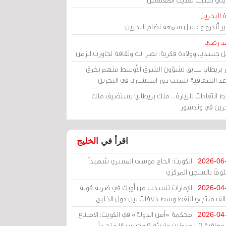
 البحرين
مير أندرو وغسل سمعة نظام البحرين
د رضي
ل جسدي، وولادة فكرية: نصر الله وثقافة تجاوزت الزمن
ر بريطاني سابق لشؤون الشرق الأوسط متهم بخرق
عد الشفافية بسبب دور استشاري في البحرين
 انتقادات للزيارة .. ملك بريطانيا يستضيف ملك
حرين في وندسور
اقرأ في
الخليج
الكويت: الحاج موسى المسري شهيداً
2026-06
ومًا بالسجن المركزي
الإمارات تنسحب من أوبك في ضربة قوية
2026-04
الف منتجي النفط وسط خلافات بين دول الخليج
محكمة «أمن الدولة» في الكويت: الامتناع
2026-04
عن معاقبة 109 مدونين وتبرئة 9 وحبس 18 متهماً