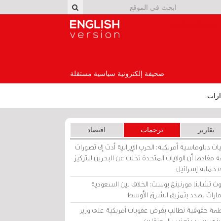
English Version
صحيفة إلكترونية سياسية مستقلة
رات
تقارير
ترجمات
اقتصاد
ات دبلوماسية أمريكية: الحرب الإيرانية أدت إلى تصورات
 مفادها أن الولايات المتحدة تخلت عن البحرين للتركيز
 حماية إسرائيل
ث تشاينا مورنينغ بوست: الخلاف بين السعودية
إمارات يهدد بتمزيق الشرق الأوسط
مة حقوقية تطالب بفرض عقوبات أمريكية على وزير
يني بسبب تعذيب المعتقلين