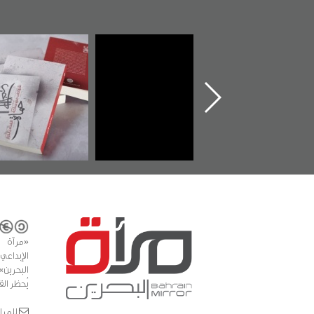
تدشين كتاب "من
"حماة الباب الأخير":
تصنيف
أهل الجنة" عن
الإصدار الأول عن
للوثائق
الشهيد سيد كاظم
اعتصام الدراز
يقدمه «
السهلاوي في ذكراه
وأحداث ساحة
الفداء لمركز أوال
ك
للدراسات والتوثيق
«مرآة 
البحرين»
يُحظر الق
للمراسلات: ror.com