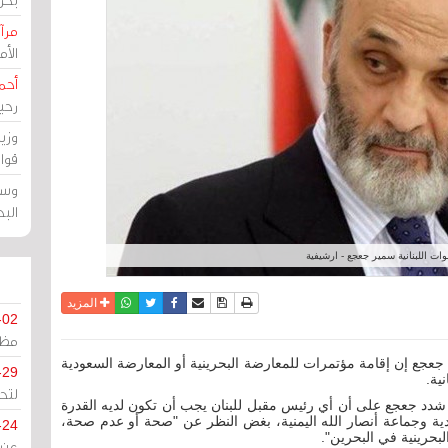
مرآة
الأ
أحم
رحي
وزي
قوا
وسط
الب
ت اللبنانية سمير جعجع - ارشيفية
نسخة للطباعة
حفظ الموضوع
فيسبوك
تويتر
أرسل الى صديق
واتساب
المزيد
-02
مظل
 جعجع إن إقامة مؤتمرات للمعارضة البحرينية أو المعارضة السعودية
-29
ية.
لتح
ده (الأربعاء 3 أغسطس 2022) شدد جعجع على أن أي رئيس مقبل للبنان يجب أن تكون لديه القدرة
ة وجماعة أنصار الله اليمنية، بغض النظر عن "صحة أو عدم صحة،
-24
لبحرينية في البحرين".