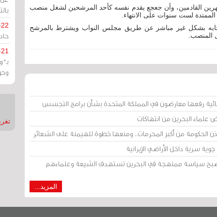
لشهرين القادمين، وأن جعجع يقدم نفسه كأحد المرشحين لشغل منصب
بالت
 الممتدة لست سنوات على الانتهاء.
-22
نتخابه بشكل غير مباشر عن طريق مجلس النواب ويشترط بالمرشح
حادة
ل المنصب.
-21
بـ"
وحو
ائية رفعها معارضون في المملكة المتحدة بشأن برامج التجسس
ض علماء البحرين من انتهاكات
تغريدات
إذن الحكومة من أكبر المحرمات.. ومنعها خطوة للهيمنة على الشعائر
وية سرية داخل الأراضي الإيرانية
 أصبح سياسة ممنهجة في البحرين تستهدف الشيعة وعلماءهم
المزيد...