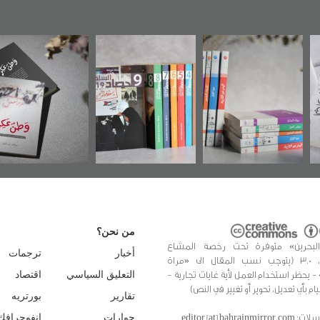
 موضوعي
"مرآة البحرين"
«وطن عكر» رواية
حصاد 
 البريطانية
تصدر حصاد
جديدة لمعتقل
مركز أوال»
الساحات 2019
عسكري تصدر عن
في سلسلة من 5
«مرآة البحرين»
تب
من نحن؟
البحرين» متوفرة تحت رخصة المشاع
أخبار
ترجمات
الإبداعي، 3.0 (يتوجب نسب المقال الى «مراة
 - يحظر استخدام العمل لأية غايات تجارية -
التعليق السياسي
اقتصاد
يام بأي تعديل، تحوير أو تغيير في النص)
تقارير
بورتريه
editor [at] bahrainmir
حوارات
انفوجرافك