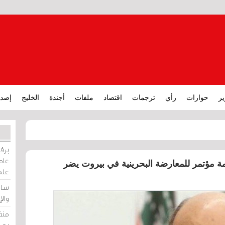
ير
حوارات
رأي
ترجمات
اقتصاد
ملفات
أجندة
الخليج
إصدا
برقي
عامة
مة مؤتمر للمعارضة البحرينية في بيروت يضر
على
ساو
وال
منظ
بحر