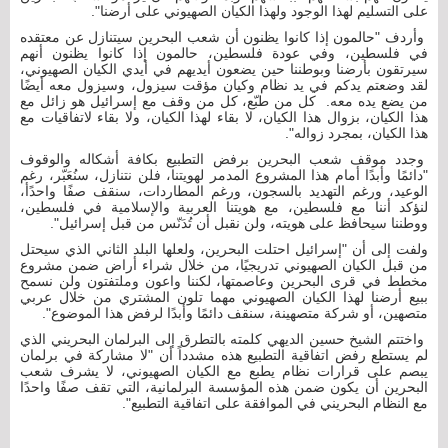
على التسليم لهذا الوجود ولهذا الكيان الصهيوني على أرضنا".
وأردف "حالمون إذا كانوا يظنون أن شعب البحرين سيتنازل عن معتقده
في فلسطين، وفي عودة فلسطين، حالمون إذا كانوا يظنون أنهم
سيرتقون بأرضنا وبوطننا حين يضعون أيديهم في أيدي الكيان الصهيوني،
لقد وضعتم يدكم في يد نظام وكيان مؤقت سيزول، وسيزول معه أيضًا
من يضع يده معه. كل من طبّع، كل من وقف مع إسرائيل هو زائل مع
هذا الكيان، بزوال هذا الكيان، لا بقاء لهذا الكيان، ولا بقاء لاتفاقيات مع
هذا الكيان، بمجرد زواله".
وجدد موقف شعب البحرين برفض التطبيع بكافة أشكاله والوقوف
"دائمًا وأبدًا أمام هذا المشروع المدمر لهويتنا، فلن نتنازل، سنُعَبّر، رغم
الوعيد، ورغم التهديد بالسجون، ورغم المطاردات، سنقف صفًا واحدًأ،
لنؤكد أننا مع فلسطين، مع هويتنا العربية والإسلامية في فلسطين،
ووطننا سيحافظ على هويته، ولن نقبل أن تُدَنّس من قبل إسرائيل".
ولفت إلى أن "إسرائيل احتلت البحرين، ولعلها البلد الثاني الذي سيحتل
من قبل الكيان الصهيوني تدريجيًا، من خلال شراء أراض ضمن مشروع
مخطط في قرى البحرين وعاصمتها، لكننا واعون وملتفتون ولن نسمح
ببيع أرضنا لهذا الكيان الصهيوني مهما تلون المشتري من خلال عربي
متصهين، أو شركة متصهينة، سنقف دائمًا وأبدًا لرفض هذا الموضوع".
واختتم الشيخ حسين الديهي كلمته بالتطرق إلى البرلمان البحريني الذي
لم يستطع رفض اتفاقية التطبيع هذه مشدداً أن "لا مشاركة في برلمان
يبصم على قرارات نظام يطبع مع الكيان الصهيوني، لا يشرف شعب
البحرين أن يكون ضمن هذه المؤسسة البرلمانية، التي تقف صفًا واحدًا
مع النظام البحريني في الموافقة على اتفاقية التطبيع".