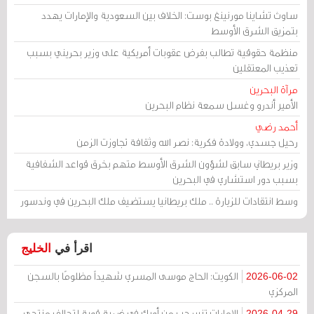
ساوث تشاينا مورنينغ بوست: الخلاف بين السعودية والإمارات يهدد
بتمزيق الشرق الأوسط
منظمة حقوقية تطالب بفرض عقوبات أمريكية على وزير بحريني بسبب
تعذيب المعتقلين
مرآة البحرين
الأمير أندرو وغسل سمعة نظام البحرين
أحمد رضي
رحيل جسدي، وولادة فكرية: نصر الله وثقافة تجاوزت الزمن
وزير بريطاني سابق لشؤون الشرق الأوسط متهم بخرق قواعد الشفافية
بسبب دور استشاري في البحرين
وسط انتقادات للزيارة .. ملك بريطانيا يستضيف ملك البحرين في وندسور
اقرأ في
الخليج
الكويت: الحاج موسى المسري شهيداً مظلومًا بالسجن
2026-06-02
المركزي
الإمارات تنسحب من أوبك في ضربة قوية لتحالف منتجي
2026-04-29