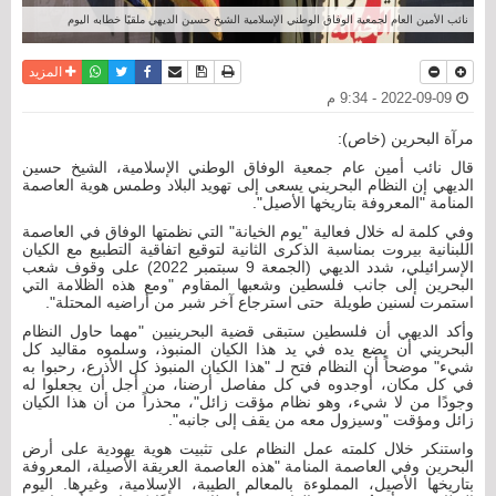
نائب الأمين العام لجمعية الوفاق الوطني الإسلامية الشيخ حسين الديهي ملقيًا خطابه اليوم
نسخة للطباعة
حفظ الموضوع
فيسبوك
تويتر
أرسل الى صديق
واتساب
المزيد
2022-09-09 - 9:34 م
مرآة البحرين (خاص):
قال نائب أمين عام جمعية الوفاق الوطني الإسلامية، الشيخ حسين
الديهي إن النظام البحريني يسعى إلى تهويد البلاد وطمس هوية العاصمة
المنامة "المعروفة بتاريخها الأصيل".
وفي كلمة له خلال فعالية "يوم الخيانة" التي نظمتها الوفاق في العاصمة
اللبنانية بيروت بمناسبة الذكرى الثانية لتوقيع اتفاقية التطبيع مع الكيان
الإسرائيلي، شدد الديهي (الجمعة 9 سبتمبر 2022) على وقوف شعب
البحرين إلى جانب فلسطين وشعبها المقاوم "ومع هذه الظلامة التي
استمرت لسنين طويلة حتى استرجاع آخر شبر من أراضيه المحتلة".
وأكد الديهي أن فلسطين ستبقى قضية البحرينيين "مهما حاول النظام
البحريني أن يضع يده في يد هذا الكيان المنبوذ، وسلموه مقاليد كل
شيء" موضحاً أن النظام فتح لـ "هذا الكيان المنبوذ كل الأذرع، رحبوا به
في كل مكان، أوجدوه في كل مفاصل أرضنا، من أجل أن يجعلوا له
وجودًا من لا شيء، وهو نظام مؤقت زائل"، محذراً من أن هذا الكيان
زائل ومؤقت "وسيزول معه من يقف إلى جانبه".
واستنكر خلال كلمته عمل النظام على تثبيت هوية يهودية على أرض
البحرين وفي العاصمة المنامة "هذه العاصمة العريقة الأصيلة، المعروفة
بتاريخها الأصيل، المملوءة بالمعالم الطيبة، الإسلامية، وغيرها. اليوم