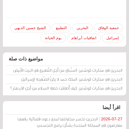
جمعية الوفاق
البحرين
التطبيع
الشيخ حسين الديهي
إسرائيل
اتفاقيات أبراهام
يوم الخيانة
مواضيع ذات صلة
البحرين في مذكرات كوشنير: السّباق من أجل التّطبيع في البيت الأبيض
البحرين في مذكرات كوشنير: الملك حمد لا يكنّ الضّغينة لإسرائيل
البحرين في مذكرات كوشنير: كيف أُطلِقَت خطة السلام من أجل الازدهار؟
اقرأ أيضا
البحرين تخسر محاولتها لمنع دعوى قضائية رفعها
2026-07-27
معارضون في المملكة المتحدة بشأن برامج التجسس