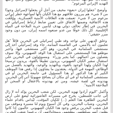
التهديد الإيراني المزعوم".
وأوضح "جعلوا إيران «بعبع» مخيف من أجل أن يجعلوا لإسرائيل وجودًا
من لا شيء. هم يبررون علاقتهم مع هذا الكيان بأنّها لمواجهة خطر إيراني
مزعوم من لا شيء. تعمقت هذه العلاقات الأمنية العسكرية، ووُقِّعَت
هذه الاتفاقية وضمنها الاتفاق على تعيين ضابط ارتباط إسرائيلي في
البحرين في إطار تحالف دولي يهدف لتأمين حرية الملاحة في المياه
الإقليمية. كل ذلك خوفًا من عدو صنعوه اسمه إيران، من دون وجود
مبرر حقيقي".
وعلق الديهي على تواجد وفد طبي إسرائيلي في البحرين قائلاً "هل
تعلمون أنه بالأمس، في العاصمة المنامة، جاء وفد إسرائيلي أخذ إلى
مستشفى السلمانية في البحرين، وهو أكبر مستشفى فيها، وأجبر
موظفو هذا المستشفى على استقبال هذا الوفد الصهيوني، وإلا سوف
يفصلون من أعمالهم، كما يجبر وزراء ومسوؤولون في البحرين على
استقبال سفير الكيان الصهيوني، يريدون تطبيعًا بالقوة، يريدون ترسيخا
لهذا الكيان ولهذا الوجود بالقوة، وبالتهديد والوعيد، والتهديد بالفصل من
الوظائف المهمة في الدولة، يعتقدون ما يشاؤون إذا رفض هذا الموظف
الكبير أو هذا الدكتور أو هذا المسؤول في جامعة البحرين أو في
مستشفى السلمانية أو في أي مكان أن يصافح صهيونيًا أتى إلى البحرين.
يهددونه في لقمة عيشه، ومن ثم يهددونه بالاعتقال أو السجن أو
الملاحقة الأمنية".
وأكمل "اليوم أرادوا تهويد البحرين، لكن شعب البحرين يؤكد أنه لا زال
إلى جانب فلسطين، يخرج في مسيراته العاشورائية ليضع على أرض
البحرين الطاهرة هذا العلم (...) للكيان المؤقت، ليُداس بأقدام علماء
البحرين، وشباب البحرين، وفي كل أسبوع ويوم لنا مسيرة وموقف من
قبل شعب البحرين يرفض وجود هذا الكيان الصهيوني. حالمون إذا كانوا
يظنون أنهم بسلطتهم، ببطشهم، وبمحاولاتهم، أن يرغموا شعب البحرين