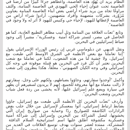
النظام يريد أن يُهَوّد هذه العاصمة، وأعطاهم جزءًا كبيرًا من أرضنا في
العاصمة تحت عنوان إحياء الحي اليهودي في العاصمة المنامة، والتف
مراوغًا تجاه من يريد شراء أراضي بعض أبناء العاصمة المنامة بعناوين
مُزَوّرة، بشركات متصهينة وأفراد متصهينين، أرادوا شراء أراضٍ من
العاصمة لإعطائها لليهود، لإحياء حي وكنيس لليهود لا أثر له ولا وجود في
العاصمة".
وتابع "تعدّت العلاقة بين المنامة وتل أبيب مظاهر التطبيع العادية، كما هو
الحاصل في مصر، لتستر شراكة أمنية وعسكرية"، مشيراً إلى وجود
ضباط إسرائيليين في البحرين.
ونقل الديهي عن دبلوماسي غربي إن رئيس الوزراء الإسرائيلي يقول
"إننا تعاملنا مع بعض الأنظمة في الشرق الأوسط التي طبعت مع
إسرائيل، ولا خشية لنا من هذه الشعوب، لكننا في تعاملنا مع شعب
البحرين نعتبر أن كل فرد في البحرين هو قنبلة موقوتة في وجه كل
إسرائيلي وفي وجه الكيان الصهيوني"، معلقاً، هكذا ينظرون إلى شعب
البحرين.
وأكمل "أوجدوا سفارتهم، وجاؤوا بضباطهم، ولكنهم على وجل، سفارتهم
لا زالت معماة مع أنها معروفة للجميع، إنهم لا يريدون لسفيرهم أن يظهر
في سيارة ويضع علم إسرائيل عليها، لأنه يخشى من ردة فعل شباب
البحرين وشعب البحرين".
وأردف "تعدّت البحرين كل الأنظمة الّتي طبعت مع إسرائيل، جاؤوا
بضابط ارتباط إسرائيلي، أتوا بمعسكر لإسرائيل من خلال جلب بعض
الرادارات الكاشفة للصواريخ ردًا وحماية من صواريخ إيران الّتي
يخشونها، لتصل الشراكة بين البحرين وإسرائيل إلى شراكة أمنية
وعسكرية مكشوفة أطلق عليها اسم استراتيجية السلام الدافئة
المشتركة، ممتدة لعشر سنوات بهدف توسيع العلاقات في العديد من
المجالات لمواجهة التحديات المشتركة على ما يزعمون وعلى رأسها