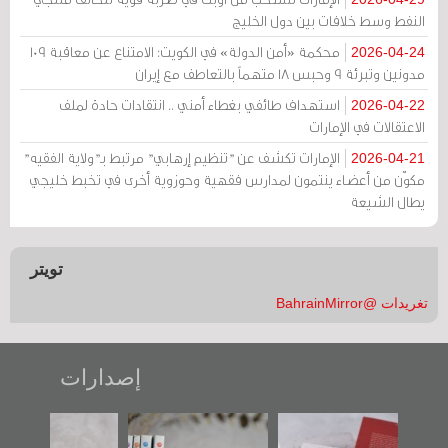
النفط وسط خلافات بين دول الخليج
محكمة «أمن الدولة» في الكويت: الامتناع عن معاقبة 109
2026-04-24
مدونين وتبرئة 9 وحبس 18 متهماً بالتعاطف مع إيران
استهداف طائفي بغطاء أمني .. انتقادات حادة لملف
2026-04-22
الاعتقالات في الإمارات
الإمارات تكشف عن "تنظيم إرهابي" مرتبط بـ"ولاية الفقيه"
2026-04-21
مكوّن من أعضاء ينتمون لمدارس فقهية وحوزوية أخرى في تخبط خليجي
يطال الشيعة
تويتر
تغريدات @BahrainMirror
إصدارات
"حماة الباب الأخير":
تصنيف موضوعي
"مرآة البحرين"