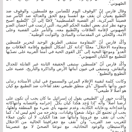
الصّهيوني".
وقال فارس إنّ "الوقوف اليوم للتّضامن مع فلسطين، والوقوف ضد
التّطبيع يعنيان أن نقف مع أنفسنا ومع الحق والعدالة ضد التّآمر ضد
قضيتنا المركزية، أي القضية الفلسطينية" لافتًا إلى أنّ "التّطبيع أصبح
وجهة نظر لدى بعض أنظمة الحكم العربية، الّتي ارتمت في أحضان العدو
الصهيوني لإقامة العلاقات والتّطبيع معه، والتآمر على القضية وعلى
الأمة، والتّخلي عن المقدسات والمبادئ والثوابت الوطنية".
وأكّد فارس أنّ "المقاومة ستبقى الطريق الوحيد لتحرير فلسطين
ومقاومة الاحتلال" معلنًا "إدانة كل أشكال التطبيع وإقامة العلاقات مع
العدو" وموجهًا التحية إلى "كل القوى الحية في أمتنا العربية على تصدّيها
للتطبيع مع الكيان الصهيوني".
وأكّد فارس أنّ "فلسطين ستبقى الحقيقة الثابتة غير القابلة للجدال
والنقاش، وستبقى في عيون أبنائها الأرض والذاكرة والتاريخ، عصية على
التطويع والتطبيع".
وكانت كلمة لنقيبة الإعلام المرئي والمسموع في لبنان الأستاذة رندلى
جبور بدأتها بالسؤال "بأي منطق طبيعي نعقد لقاءات ضد التطبيع مع كيان
هو أصلًا لا طبيعي؟"
وأكّدت جبور أن "الطبيعي يقول إن إسرائيل ما كان يجب أن تكون على
أرضنا أصلًا" وأنّه "إذا وُجِد هكذا كيان بكلّ إجرامه واغتصابه وانتهاكاته
واعتداءاته ودعاياته الكاذبة، وعدم تشبهه بأي شيء مع المنطقة وأهلها،
يجب أن تجتمع كل دولنا، شعوبًا وقيادات، وتخرجه من لحم ليس له"، كما
"يجب أن نقف مع عروبتنا وأبنائها ضد هذا الكيان، لا أن نكون عملاء
للغريب ضد القريب" وأن "نقف مع جغرافيتنا الخالية من الاحتلال
والاستيطان والوعود التخاذلية، مع تنوعتا الصحيّ لا مع عنصريتنا
المريضة".