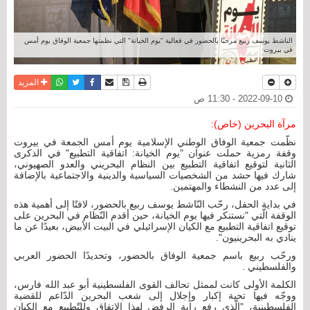
الناشط يوسف ربيع مرحبًا بالحضور في فعالية "يوم الخيانة" التي نظمتها جمعية الوفاق يوم أمس
في بيروت
نسخة للطباعة
حفظ الموضوع
فيسبوك
تويتر
أرسل الى صديق
واتساب
المزيد
2022-09-10 - 11:30 ص
مرآة البحرين (خاص):
نظّمت جمعية الوفاق الوطني الإسلامية يوم أمس الجمعة في بيروت
وقفة رمزية حملت عنوان "يوم الخيانة: اتفاقية التطبيع" في الذكرى
الثانية لتوقيع اتفاقية التطبيع بين النظام البحريني والعدو الصهيوني،
شارك فيها حشد من الشخصيات السياسية والدينية والاجتماعية بالإضافة
إلى عدد من النشطاء والمهتمين.
في بداية الحفل، رحّب النّاشط يوسف ربيع بالحضور، لافتًا إلى أهمية هذه
الوقفة الّتي "نستنكر فيها يوم الخيانة، حين أقدم النّظام في البحرين على
توقيع اتفاقية التطبيع مع الكيان الإسرائيلي في البيت الأبيض، بعيدًا عن ما
ينادي به البحرينيون".
ورحّب ربيع باسم جمعية الوفاق بالحضور، وتحديدًا الحضور العربي
والفلسطيني .
الكلمة الأولى كانت لممثل تحالف القوى الفلسطينية أبو عبد الله فارس،
ووجّه فيها تحية إكبار وإجلال إلى شعب البحرين الدّاعم للقضية
الفلسطينية، "الّذي رفع راية الرفض لهذا الاتفاق وللتّطبيع مع الكيان