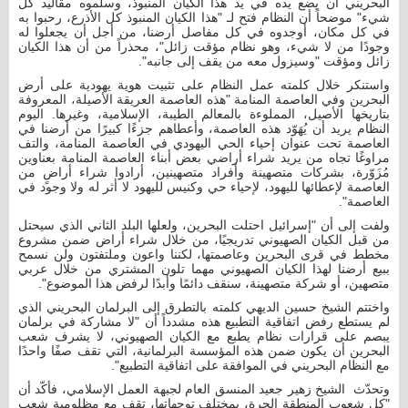
البحريني أن يضع يده في يد هذا الكيان المنبوذ، وسلموه مقاليد كل
شيء" موضحاً أن النظام فتح لـ "هذا الكيان المنبوذ كل الأذرع، رحبوا به
في كل مكان، أوجدوه في كل مفاصل أرضنا، من أجل أن يجعلوا له
وجودًا من لا شيء، وهو نظام مؤقت زائل"، محذراً من أن هذا الكيان
زائل ومؤقت "وسيزول معه من يقف إلى جانبه".
واستنكر خلال كلمته عمل النظام على تثبيت هوية يهودية على أرض
البحرين وفي العاصمة المنامة "هذه العاصمة العريقة الأصيلة، المعروفة
بتاريخها الأصيل، المملوءة بالمعالم الطيبة، الإسلامية، وغيرها. اليوم
النظام يريد أن يُهَوّد هذه العاصمة، وأعطاهم جزءًا كبيرًا من أرضنا في
العاصمة تحت عنوان إحياء الحي اليهودي في العاصمة المنامة، والتف
مراوغًا تجاه من يريد شراء أراضي بعض أبناء العاصمة المنامة بعناوين
مُزَوّرة، بشركات متصهينة وأفراد متصهينين، أرادوا شراء أراضٍ من
العاصمة لإعطائها لليهود، لإحياء حي وكنيس لليهود لا أثر له ولا وجود في
العاصمة".
ولفت إلى أن "إسرائيل احتلت البحرين، ولعلها البلد الثاني الذي سيحتل
من قبل الكيان الصهيوني تدريجيًا، من خلال شراء أراض ضمن مشروع
مخطط في قرى البحرين وعاصمتها، لكننا واعون وملتفتون ولن نسمح
ببيع أرضنا لهذا الكيان الصهيوني مهما تلون المشتري من خلال عربي
متصهين، أو شركة متصهينة، سنقف دائمًا وأبدًا لرفض هذا الموضوع".
واختتم الشيخ حسين الديهي كلمته بالتطرق إلى البرلمان البحريني الذي
لم يستطع رفض اتفاقية التطبيع هذه مشدداً أن "لا مشاركة في برلمان
يبصم على قرارات نظام يطبع مع الكيان الصهيوني، لا يشرف شعب
البحرين أن يكون ضمن هذه المؤسسة البرلمانية، التي تقف صفًا واحدًا
مع النظام البحريني في الموافقة على اتفاقية التطبيع".
وتحدّث الشيخ زهير جعيد المنسق العام لجبهة العمل الإسلامي، فأكّد أن
"كل شعوب المنطقة الحرة، بمختلف توجهاتها، تقف مع مظلومية شعب