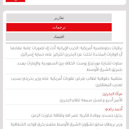
تقارير
ترجمات
اقتصاد
برقيات دبلوماسية أمريكية: الحرب الإيرانية أدت إلى تصورات عامة مفادها
أن الولايات المتحدة تخلت عن البحرين للتركيز على حماية إسرائيل
ساوث تشاينا مورنينغ بوست: الخلاف بين السعودية والإمارات يهدد
بتمزيق الشرق الأوسط
منظمة حقوقية تطالب بفرض عقوبات أمريكية على وزير بحريني بسبب
تعذيب المعتقلين
مرآة البحرين
الأمير أندرو وغسل سمعة نظام البحرين
أحمد رضي
رحيل جسدي، وولادة فكرية: نصر الله وثقافة تجاوزت الزمن
وزير بريطاني سابق لشؤون الشرق الأوسط متهم بخرق قواعد الشفافية