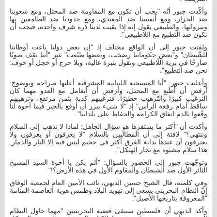
وأكّدت جبور أنّه "يجب أن نكون مع المقاومة ضد المحتل، ومع شعوبنا
ضد الجزار، ومع أنفسنا ضد المعتدي، ومع حدودنا ضد الطامعين بها
وبثرواتها، والطبيعي يقول إنه إذا بقيت لدينا ذرة شرف واحدة، فيجب أن
نكون ضد التطبيع مع اللاطبيعي".
ولفتت جبور إلى أن الواقع مختلف إذ "إن بعض دولنا باعت أوطاننا
للشّيطان" و"بعض حكوماتنا رضخت، وبعضها طبّعت" غير "أننا نقف صوتًا
صارخًا في برية اللّاطبيعي ونقول بنبرة عالية، وبلا حرج أو خجل أو خوف:
نحن ضد التطبيع".
وأعلنت جبور: "أنا المسيحية اللبنانية المشرقية أعلنها صراحة وبوضوح:
أرفض أن أُطَبع مع المحتل، وأرفض أن أتعامل مع العدو مهما كان
الترغيب كبيرًا والتّرهيب خطيرًا، فترغيبهم كذبة بثمن مرتفع، وترهيبهم
ساقط أمام رفعة الرأس" إذ "لا شيء يبرر أن أوقع بالحبر فيما أخوة لنا
وقّعوا بالدم اتفاق الكرامة والحفاظ على بلداننا".
وأكدت أن "أكثر ما يستفزها هو سؤال الجاهل: لماذا لا نذهب إلى السلام
وننتهي؟" لافتة إلى أن المطالبين بالسلام "لا يعرفون أو يعرفون ولا
يعترفون أن عندها بداية الغرق أكثر في جحيم ليس فيه إلا النار والدمار.
هذا سلام مشبوه مع تجار الهيكل".
وتوجّهت جبور إلى الحضور بالسؤال: "ألم يكن يا أخوة السيد المسيح
الثائر الأول ضد الشيطان والمقاوم الأول في هذه الأرض؟!"
وفي كلمته، قال الشيخ حسين الديهي، نائب الأمين العام لجمعية الوفاق
إنّ النظام البحريني يسعى إلى تهويد البلاد وطمس هوية العاصمة المنامة
"المعروفة بتاريخها الأصيل".
وأكد الديهي أن فلسطين ستبقى قضية البحرينيين "مهما حاول النظام