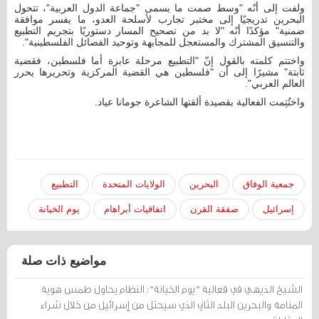
ولفت إلى أنّه "وسط صمت ما يسمى "جماعة الدول العربية"، تتحول
البحرين تدريجيًا إلى مختبر تجارب لأسلحة العدو، ما يفسر موافقة
ضمنية" مؤكدًا أنّه "لا بد من تصحيح المسار دستوريًا بتجريم التطبيع
والتنسيق المشترك والمستعجل للمجابهة وتوحيد الفصائل الفلسطينية".
واختتم كلمته بالقول إنّ "التطبيع مرحلة عابرة أما فلسطين، فقضية
ثابتة" مشيرًا إلى أن "فلسطين هي القضية المركزية وتحريرها يحرر
العالم العربي".
واختُتِمت الفعالية بقصيدة ألقتها الشاعرة جومانا عياد.
جمعية الوفاق
البحرين
الولايات المتحدة
التطبيع
إسرائيل
صفقة القرن
اتفاقيات أبراهام
يوم الخيانة
مواضيع ذات صلة
الشيخ الديهي في فعالية "يوم الخيانة": النظام يحاول طمس هوية
المنامة والبحرين البلد الثاني الذي سيحتل من إسرائيل من خلال شراء