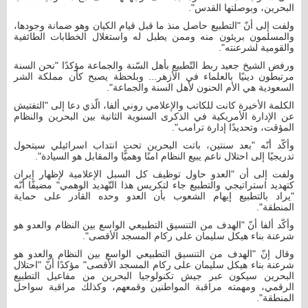
البحرين، وبوصلتها القدس".
ولفت إلى أنّ "التطبيع حاصل منذ ما قبل قيام الكيان وهو ضمانة وجودها،
والمسلمون بريئون منه وممن يطبل له واستغلال الخطابات الطائفية
والقومية لشرعنته".
ورفض الشيخ جعيد ربط التّطبيع بأهل السّنة والجماعة مؤكدًا "نحن السنة
مرتبطون دينيًا بالعلماء في الأزهر... وبلحظة يصبح كأن مملكة الشر
السعودية هي الأم الحنون لأهل السنة والجماعة".
الكلمة الأخيرة كانت للكاتب والإعلامي روني ألفا، الّذي دعا إلى "التفتيش
عن الإدارة الأمريكية في الذكرى السنوية الثانية بين البحرين والنظام
المؤقت، وتحديدًا إدارة ترامب".
وأكّد أنّه "بعد سنتين، باتت البحرين تحت انتداب اسرائيلي سيتحول
تدريجيًا إلى احتلال ناعم يبيع النظام امنًا وهميًّا والمقابل هو السيادة".
ولفت إلى أن "العدو حاول توظيف كل السبل الإعلامية لإظهار إيران
كتهديد استراتيجي والتطبيع جاء لتكريس هذا التّهديد الوهمي" مضيفًا أنّه
"يراد بالتطبيع إيهام الشعوب بأن العدو وحده القادر على حماية
المنطقة".
وأكّد ألفا أنّ "الهدف من التنسيق التطبيعي الواسع بين النظام والعدو هو
شرعنة بناء هيكل سليمان على ركام المسجد الأقصى".
وقال إنّ "الهدف من التنسيق التطبيعي الواسع بين النظام والعدو هو
شرعنة بناء هيكل سليمان على ركام المسجد الأقصى" مؤكدًا أنّ "احتلال
البحرين سيكون عبر جيش تكنولوجيا البحرين من مفاعيل التطبيع
الرقمي، ومهمته مراقبة المواطنين وقمعهم، وكذلك مراقبة سواحل
المنطقة".