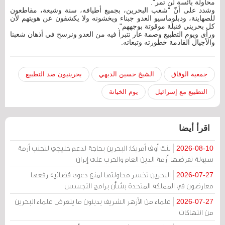
محاولة بائسة لن تمر".
وشدد على أنّ "شعب البحرين، بجميع أطيافه، سنة وشيعة، مقاطعون
للصهاينة، ودبلوماسيو العدو جبناء ويخشونه ولا يكشفون عن هويتهم لأن
كل بحريني قنبلة موقوتة بوجههم".
ورأى ويوم التطبيع وصمة عار نتبرأ فيه من العدو ونرسخ في أذهان شعبنا
والأجيال القادمة خطورته وتبعاته.
جمعية الوفاق
الشيخ حسين الديهي
بحرينيون ضد التطبيع
التطبيع مع إسرائيل
يوم الخيانة
اقرأ أيضا
بنك أوف أمريكا: البحرين بحاجة لدعم خليجي لتجنب أزمة
2026-08-10
سيولة تفرضها أزمة الدين العام والحرب على إيران
البحرين تخسر محاولتها لمنع دعوى قضائية رفعها
2026-07-27
معارضون في المملكة المتحدة بشأن برامج التجسس
علماء من الأزهر الشريف يدينون ما يتعرض علماء البحرين
2026-07-27
من انتهاكات