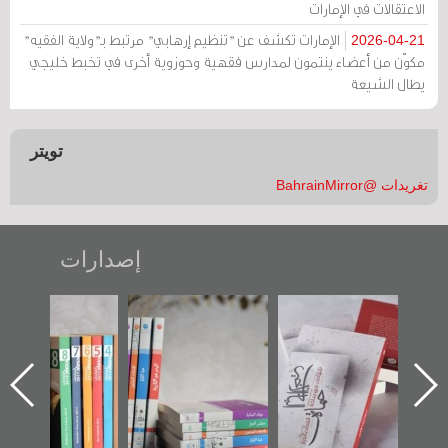
الاعتقالات في الإمارات
الإمارات تكشف عن "تنظيم إرهابي" مرتبط بـ"ولاية الفقيه"
2026-04-21
مكوّن من أعضاء ينتمون لمدارس فقهية وحوزوية أخرى في تخبط خليجي
يطال الشيعة
تويتر
تغريدات @BahrainMirror
إصدارات
"حماة الباب الأخير":
تصنيف موضوعي
"مرآة البحرين"
الإصدار الأول عن
للوثائق البريطانية
تصدر حصاد
اعتصام الدراز
يقدمه «مركز أوال»
الساحات 2019
ه
وأحداث ساحة
في سلسلة من 5
الفداء لمركز أوال
كتب
للدراسات والتوثيق