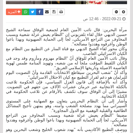
نسخة للطباعة
حفظ الموضوع
فيسبوك
تويتر
أرسل الى صديق
واتساب
المزيد
2022-09-21 - 12:46 ص
مرآة البحرين: قال نائب الأمين العام لجمعية الوفاق سماحة الشيخ
حسين الديهي خلال لقاء تلفزيوني إن "النظام يعيش عزلة شعبية وبسبب
المخاوف من التراجع الأمريكي، لجأ إلى الحماية الصهيونية وبهذا باعوا
الوطن وأغرقوه وهددوا مصالحه".
وكان محور لقاء الشيخ الديهي مع قناة المنار عن التطبيع بين النظام مع
الكيان الاسرائيلي الغاصب.
وقال نائب الأمين العام للوفاق أنّ "النظام مهزوم ومأزوم وقد وجد في
الكيان اللقيط المؤقت ملجأً له من شعبه، وتهويد المنامة طمس لهوية
العاصمة الاصيلة وتاريخها الإسلامي العريق".
وأكد أنّ "شعب البحرين سيقاطع الانتخابات القادمة وأنّ التصويت اليوم
للبرلمان هو دعم لقرار التطبيع مع كيان الاحتلال الاسرائيلي".
وأكد أنه بالإضافة إلى قانون العزل السياسي، فإن الحكومة تلاعبت
بالكتلة الانتخابية عبر حرمان عشرات الآلاف من حقهم في التصويت.
مشيرًا إلى أن الوفاق سوف تكشف بالأرقام عن تلاعب الحكومة في
الكتلة الانتخابية.
وأشار إلى أن :النظام البحريني يتعاون مع الصهاينة على المستوى
السيبراني مما يهدد مصلحة الشعب وأمنه، وهو يمتهن تأجيج المشاكل
الطائفية والقبلية الوهمية مع الدول المجاورة".
مضيفا "النظام يعيش عزلة شعبية وبسبب المخاوف من التراجع
الأمريكي، لجأ إلى الحماية الصهيونية وبهذا باعوا الوطن وأغرقوه وهددوا
مصالحه".
ووصف التطبيع الأكاديمي بأنه "يهدد شعوب الخليج وشعب البحرين وهو