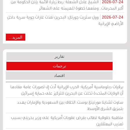
الشيخ عادل الشعلة: ربط زيارة الأئمة بإذن الحكومة من
2026-07-24
أكبر المحرمات.. ومنعها خطوة للهيمنة على الشعائر
وول ستريت جورنال: البحرين نفذت غارات جوية سرية داخل
2026-07-24
الأراضي الإيرانية
المزيد...
تقارير
ترجمات
اقتصاد
برقيات دبلوماسية أمريكية: الحرب الإيرانية أدت إلى تصورات عامة مفادها
أن الولايات المتحدة تخلت عن البحرين للتركيز على حماية إسرائيل
ساوث تشاينا مورنينغ بوست: الخلاف بين السعودية والإمارات يهدد
بتمزيق الشرق الأوسط
منظمة حقوقية تطالب بفرض عقوبات أمريكية على وزير بحريني بسبب
تعذيب المعتقلين