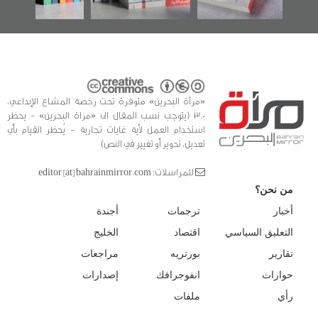
«مرآة البحرين» متوفرة تحت رخصة المشاع الإبداعي،
3.0 (يتوجب نسب المقال الى «مراة البحرين» - يحظر
استخدام العمل لأية غايات تجارية - يُحظر القيام بأي
تعديل، تحوير أو تغيير في النص)
للمراسلات: editor [at] bahrainmirror.com
من نحن؟
أخبار
ترجمات
أجندة
التعليق السياسي
اقتصاد
الخليج
تقارير
بورتريه
مراجعات
حوارات
انفوجرافك
إصدارات
رأي
ملفات