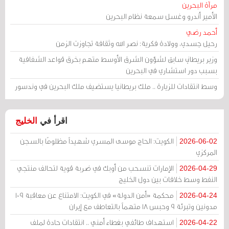
مرآة البحرين
الأمير أندرو وغسل سمعة نظام البحرين
أحمد رضي
رحيل جسدي، وولادة فكرية: نصر الله وثقافة تجاوزت الزمن
وزير بريطاني سابق لشؤون الشرق الأوسط متهم بخرق قواعد الشفافية
بسبب دور استشاري في البحرين
وسط انتقادات للزيارة .. ملك بريطانيا يستضيف ملك البحرين في وندسور
اقرأ في
الخليج
الكويت: الحاج موسى المسري شهيداً مظلومًا بالسجن
2026-06-02
المركزي
الإمارات تنسحب من أوبك في ضربة قوية لتحالف منتجي
2026-04-29
النفط وسط خلافات بين دول الخليج
محكمة «أمن الدولة» في الكويت: الامتناع عن معاقبة 109
2026-04-24
مدونين وتبرئة 9 وحبس 18 متهماً بالتعاطف مع إيران
استهداف طائفي بغطاء أمني .. انتقادات حادة لملف
2026-04-22