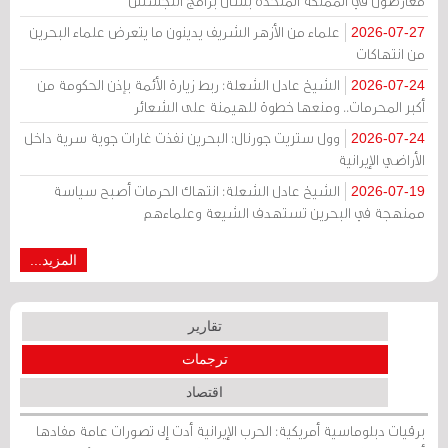
معارضون في المملكة المتحدة بشأن برامج التجسس
علماء من الأزهر الشريف يدينون ما يتعرض علماء البحرين
2026-07-27
من انتهاكات
الشيخ عادل الشعلة: ربط زيارة الأئمة بإذن الحكومة من
2026-07-24
أكبر المحرمات.. ومنعها خطوة للهيمنة على الشعائر
وول ستريت جورنال: البحرين نفذت غارات جوية سرية داخل
2026-07-24
الأراضي الإيرانية
الشيخ عادل الشعلة: انتهاك الحرمات أصبح سياسة
2026-07-19
ممنهجة في البحرين تستهدف الشيعة وعلماءهم
المزيد...
تقارير
ترجمات
اقتصاد
برقيات دبلوماسية أمريكية: الحرب الإيرانية أدت إلى تصورات عامة مفادها