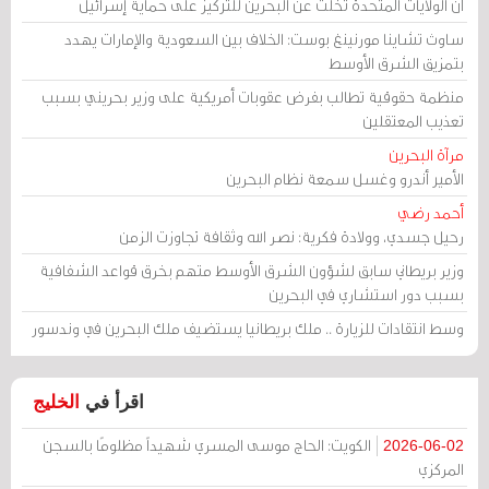
أن الولايات المتحدة تخلت عن البحرين للتركيز على حماية إسرائيل
ساوث تشاينا مورنينغ بوست: الخلاف بين السعودية والإمارات يهدد
بتمزيق الشرق الأوسط
منظمة حقوقية تطالب بفرض عقوبات أمريكية على وزير بحريني بسبب
تعذيب المعتقلين
مرآة البحرين
الأمير أندرو وغسل سمعة نظام البحرين
أحمد رضي
رحيل جسدي، وولادة فكرية: نصر الله وثقافة تجاوزت الزمن
وزير بريطاني سابق لشؤون الشرق الأوسط متهم بخرق قواعد الشفافية
بسبب دور استشاري في البحرين
وسط انتقادات للزيارة .. ملك بريطانيا يستضيف ملك البحرين في وندسور
اقرأ في
الخليج
الكويت: الحاج موسى المسري شهيداً مظلومًا بالسجن
2026-06-02
المركزي