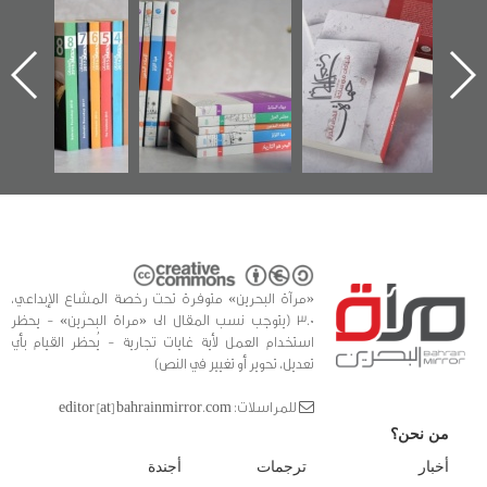
"حماة الباب الأخير":
تصنيف موضوعي
"مرآة البحرين"
الإصدار الأول عن
للوثائق البريطانية
تصدر حصاد
اعتصام الدراز
يقدمه «مركز أوال»
الساحات 2019
ه
وأحداث ساحة
في سلسلة من 5
الفداء لمركز أوال
كتب
للدراسات والتوثيق
«مرآة البحرين» متوفرة تحت رخصة المشاع الإبداعي،
3.0 (يتوجب نسب المقال الى «مراة البحرين» - يحظر
استخدام العمل لأية غايات تجارية - يُحظر القيام بأي
تعديل، تحوير أو تغيير في النص)
للمراسلات: editor [at] bahrainmirror.com
من نحن؟
أخبار
ترجمات
أجندة