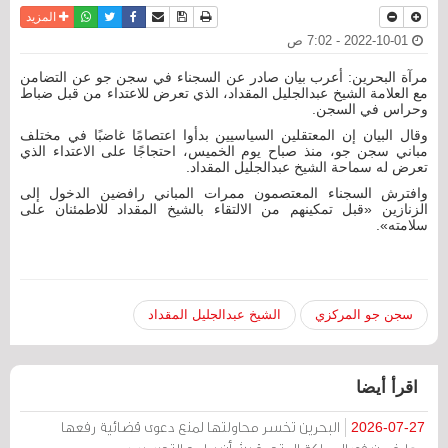
نسخة للطباعة
حفظ الموضوع
فيسبوك
تويتر
أرسل الى صديق
واتساب
المزيد
2022-10-01 - 7:02 ص
مرآة البحرين: أعرب بيان صادر عن السجناء في سجن جو عن التضامن
مع العلامة الشيخ عبدالجليل المقداد، الذي تعرض للاعتداء من قبل ضباط
وحراس في السجن.
وقال البيان إن المعتقلين السياسيين بدأوا اعتصامًا غاضبًا في مختلف
مباني سجن جو، منذ صباح يوم الخميس، احتجاجًا على الاعتداء الذي
تعرض له سماحة الشيخ عبدالجليل المقداد.
وافترش السجناء المعتصمون ممرات المباني رافضين الدخول إلى
الزنازين «قبل تمكينهم من الالتقاء بالشيخ المقداد للاطمئنان على
سلامته».
سجن جو المركزي
الشيخ عبدالجليل المقداد
اقرأ أيضا
البحرين تخسر محاولتها لمنع دعوى قضائية رفعها
2026-07-27