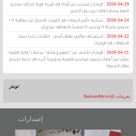
الإمارات تنسحب من أوبك في ضربة قوية لتحالف منتجي
2026-04-29
النفط وسط خلافات بين دول الخليج
محكمة «أمن الدولة» في الكويت: الامتناع عن معاقبة 109
2026-04-24
مدونين وتبرئة 9 وحبس 18 متهماً بالتعاطف مع إيران
استهداف طائفي بغطاء أمني .. انتقادات حادة لملف
2026-04-22
الاعتقالات في الإمارات
الإمارات تكشف عن "تنظيم إرهابي" مرتبط بـ"ولاية الفقيه"
2026-04-21
مكوّن من أعضاء ينتمون لمدارس فقهية وحوزوية أخرى في تخبط خليجي
يطال الشيعة
تويتر
تغريدات @BahrainMirror
إصدارات