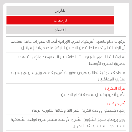
تقارير
ترجمات
اقتصاد
برقيات دبلوماسية أمريكية: الحرب الإيرانية أدت إلى تصورات عامة مفادها
أن الولايات المتحدة تخلت عن البحرين للتركيز على حماية إسرائيل
ساوث تشاينا مورنينغ بوست: الخلاف بين السعودية والإمارات يهدد
بتمزيق الشرق الأوسط
منظمة حقوقية تطالب بفرض عقوبات أمريكية على وزير بحريني بسبب
تعذيب المعتقلين
مرآة البحرين
الأمير أندرو وغسل سمعة نظام البحرين
أحمد رضي
رحيل جسدي، وولادة فكرية: نصر الله وثقافة تجاوزت الزمن
وزير بريطاني سابق لشؤون الشرق الأوسط متهم بخرق قواعد الشفافية
بسبب دور استشاري في البحرين