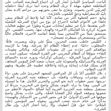
الباحث السياسيّ اللبنانيّ أشار إلى أن اجماع المعارضة الصائب على
المقاطعة خطوة مهمّة لا تربك النظام وحده أنما تربك أيضًا «حلفائه
الغربيّين الذين يحمونه، وتعرّي ما تبقى بحوزتهم من مزاعم كاذبة بشأن
تأييّد للديمقراطية وحقّ الشّعوب بالحرّية».
وتابع: «نعم الخطوة أكثر من صائبة، لأنّنا كما نلاحظ أن النظام سعى
جاهدًا في الأعوام الفائتة لاجتراح أي نوع من أنواع الشرعيّة الشّعبيّة
-التي يفتقدها- تارةً عبر تنظيم انتخابات صوريّة وطورًا عبر تنظيم فعاليات
صوريّة كزيارة بابا الفاتيكان الأخيرة» والهدف منها، بحسب اللّقيس، «أن
يستنشق شيئًا من الأكسجين بينما يلفط أنفاسه الأخيرة، فالنظام حاليًّا
يتدّاعى ويستشعربأن سيطرته تضمحل».
د. اللقّيس خاطب شعب البحرين، مثنيًّا على وعيّه وبصيرته، قائلًا:
«المطلوب -دائمًا- عدم إعطاء النّظام أيّ شرعيّة، وهذا ما كرّسته
مواقفكم التي جرّدته من كل مقومات الشّرعيّة، وبالتالي مقومات
البقاء» متوقعًا أن النظام البحريني -في الفترة المقبلة- سيكون أشبه بــ
«جالسكي أوروبا الشرقيّة - زلنسكي أوكرانيا» ودوره خدمة «المصالح
الغربيّة والاسرائيليّة والسعوديّة على حساب شعبه الحرّ المؤمن المجاهد،
الذّي يمتلك قيادات إيمانيّة وربانيّة وأخلاقيّة عظيمة -قلّ نظيرها- وتفهم
ألاعيب النظام».
د. بلال اللقّيس أكدّ بأن كل المراقبين للمشهد البحرينيّ على يقين -بناءً
على مؤشرات وسياقات واقعيّة- بأن «منطقة شبه الجزيرة العربيّة
-برمتها- تسير خطوات ثابتة نحو التحرر والتحرير الكامل. هذا ما لمسناه
في اليمن، وهذا ما نراه -اليوم- بشكلٍ واضحٍ في البحرين» مردفًا أن
مستقبل منطقة شبه الجزيرة العربية إنّما لصالح «السواد الأعظم من
شعوبها وموقفه المؤيّد لكل القضايا الحقّة، والتي حدّدت بشكل واضح
موقعها في الصراع الدوليّ، أيّ في محور التحرر من الاستكبار والهيمنة»
مذكّرًا في ختام حديثه شعب البحرين بمقوله أمير المؤمنين (عليه
السّلام): «لنا حقّ، فإنّ أعطيناه، وإلّا ركبنا أعجاز الإبل، وإن طال
السّرى».