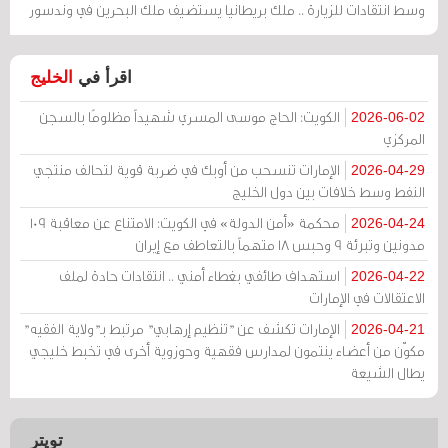
وسط انتقادات للزيارة .. ملك بريطانيا يستضيف ملك البحرين في وندسور
اقرأ في
الخليج
الكويت: الحاج موسى المسري شهيداً مظلومًا بالسجن
2026-06-02
المركزي
الإمارات تنسحب من أوبك في ضربة قوية لتحالف منتجي
2026-04-29
النفط وسط خلافات بين دول الخليج
محكمة «أمن الدولة» في الكويت: الامتناع عن معاقبة 109
2026-04-24
مدونين وتبرئة 9 وحبس 18 متهماً بالتعاطف مع إيران
استهداف طائفي بغطاء أمني .. انتقادات حادة لملف
2026-04-22
الاعتقالات في الإمارات
الإمارات تكشف عن "تنظيم إرهابي" مرتبط بـ"ولاية الفقيه"
2026-04-21
مكوّن من أعضاء ينتمون لمدارس فقهية وحوزوية أخرى في تخبط خليجي
يطال الشيعة
تويتر