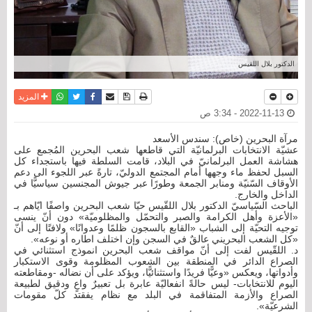
الدكتور بلال اللقيس
نسخة للطباعة
حفظ الموضوع
فيسبوك
تويتر
أرسل الى صديق
واتساب
المزيد
2022-11-13 - 3:34 ص
مرآة البحرين (خاص): سندس الأسعد
عشيّة الانتخابات البرلمانيّة التي قاطعها شعب البحرين المُجمع على
هشاشة العمل البرلمانيّ في البلاد، قامت السلطة فيها باستجداء كل
السبل لحفظ ماء وجهها أمام المجتمع الدوليّ، تارةً عبر اللجوء الى دعم
الأوقاف السّنيّة ومنابر الجمعة وطورًا عبر جيوش المجنسين سياسيًّا في
الداخل والخارج.
الباحث السّياسيّ الدكتور بلال اللقّيس حيّا شعب البحرين واصفًا ايّاهم بـ
«الأعزة وأهل الكرامة والصبر والتحمّل والمظلوميّة» دون أنّ ينسى
توجيه التحيّة إلى الشباب «القابع بالسجون ظلمًا وعدوانًا» ولافتًا إلى أنّ
«كل الشعب البحريني عالقٌ في السجن وإن اختلف اطاره أو نوعه».
د. اللقّيس لفت إلى أنّ مواقف شعب البحرين انموذج استثنائي في
الصراع الدائر في المنطقة بين الشعوب المظلومة وقوى الاستكبار
وأدواتها، ويعكس «وعيًّا فريدًا واستثنائيًّا، ويؤكد على أن نضاله -ومقاطعته
اليوم للانتخابات- ليس حالةً انفعاليّة عابرة بل تعبيرٌ واعٍ ودقيق لطبيعة
الصراع والأزمة المتفاقمة في البلد مع نظام يفقتد كلّ مقومات
الشرعيّة».