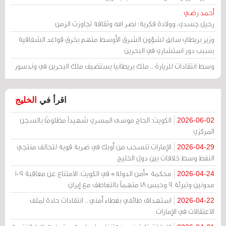
أحمد رضي
رحيل جسدي، وولادة فكرية: نصر الله وثقافة تجاوزت الزمن
وزير بريطاني سابق لشؤون الشرق الأوسط متهم بخرق قواعد الشفافية
بسبب دور استشاري في البحرين
وسط انتقادات للزيارة .. ملك بريطانيا يستضيف ملك البحرين في وندسور
اقرأ في
الخليج
الكويت: الحاج موسى المسري شهيداً مظلومًا بالسجن
2026-06-02
المركزي
الإمارات تنسحب من أوبك في ضربة قوية لتحالف منتجي
2026-04-29
النفط وسط خلافات بين دول الخليج
محكمة «أمن الدولة» في الكويت: الامتناع عن معاقبة 109
2026-04-24
مدونين وتبرئة 9 وحبس 18 متهماً بالتعاطف مع إيران
استهداف طائفي بغطاء أمني .. انتقادات حادة لملف
2026-04-22
الاعتقالات في الإمارات