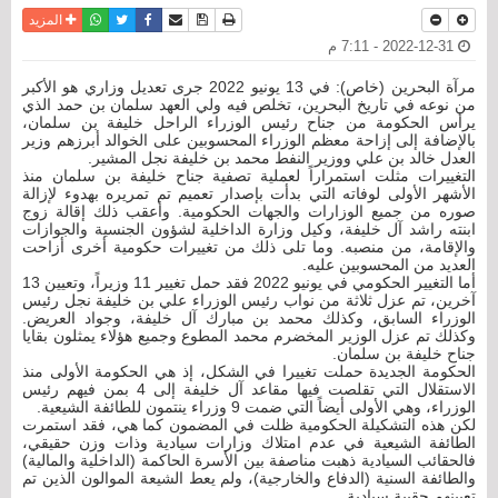
نسخة للطباعة
حفظ الموضوع
فيسبوك
تويتر
أرسل الى صديق
واتساب
المزيد
2022-12-31 - 7:11 م
مرآة البحرين (خاص): في 13 يونيو 2022 جرى تعديل وزاري هو الأكبر
من نوعه في تاريخ البحرين، تخلص فيه ولي العهد سلمان بن حمد الذي
يرأس الحكومة من جناح رئيس الوزراء الراحل خليفة بن سلمان،
بالإضافة إلى إزاحة معظم الوزراء المحسوبين على الخوالد أبرزهم وزير
العدل خالد بن علي ووزير النفط محمد بن خليفة نجل المشير.
التغييرات مثلت استمراراً لعملية تصفية جناح خليفة بن سلمان منذ
الأشهر الأولى لوفاته التي بدأت بإصدار تعميم تم تمريره بهدوء لإزالة
صوره من جميع الوزارات والجهات الحكومية. وأعقب ذلك إقالة زوج
ابنته راشد آل خليفة، وكيل وزارة الداخلية لشؤون الجنسية والجوازات
والإقامة، من منصبه. وما تلى ذلك من تغييرات حكومية أخرى أزاحت
العديد من المحسوبين عليه.
أما التغيير الحكومي في يونيو 2022 فقد حمل تغيير 11 وزيراً، وتعيين 13
آخرين، تم عزل ثلاثة من نواب رئيس الوزراء علي بن خليفة نجل رئيس
الوزراء السابق، وكذلك محمد بن مبارك آل خليفة، وجواد العريض.
وكذلك تم عزل الوزير المخضرم محمد المطوع وجميع هؤلاء يمثلون بقايا
جناح خليفة بن سلمان.
الحكومة الجديدة حملت تغييرا في الشكل، إذ هي الحكومة الأولى منذ
الاستقلال التي تقلصت فيها مقاعد آل خليفة إلى 4 بمن فيهم رئيس
الوزراء، وهي الأولى أيضاً التي ضمت 9 وزراء ينتمون للطائفة الشيعية.
لكن هذه التشكيلة الحكومية ظلت في المضمون كما هي، فقد استمرت
الطائفة الشيعية في عدم امتلاك وزارات سيادية وذات وزن حقيقي،
فالحقائب السيادية ذهبت مناصفة بين الأسرة الحاكمة (الداخلية والمالية)
والطائفة السنية (الدفاع والخارجية)، ولم يعط الشيعة الموالون الذين تم
تعيينهم حقيبة سيادية.