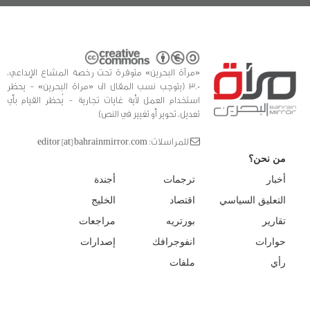
«مرآة البحرين» متوفرة تحت رخصة المشاع الإبداعي،
3.0 (يتوجب نسب المقال الى «مراة البحرين» - يحظر
استخدام العمل لأية غايات تجارية - يُحظر القيام بأي
تعديل، تحوير أو تغيير في النص)
للمراسلات: editor [at] bahrainmirror.com
من نحن؟
أخبار
ترجمات
أجندة
التعليق السياسي
اقتصاد
الخليج
تقارير
بورتريه
مراجعات
حوارات
انفوجرافك
إصدارات
رأي
ملفات