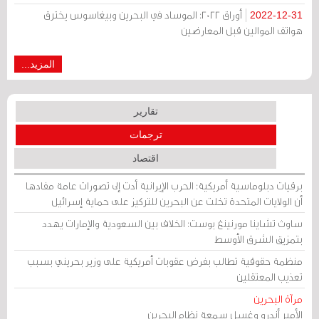
أوراق 2022: الموساد في البحرين وبيغاسوس يخترق
2022-12-31
هواتف الموالين قبل المعارضين
المزيد...
تقارير
ترجمات
اقتصاد
برقيات دبلوماسية أمريكية: الحرب الإيرانية أدت إلى تصورات عامة مفادها
أن الولايات المتحدة تخلت عن البحرين للتركيز على حماية إسرائيل
ساوث تشاينا مورنينغ بوست: الخلاف بين السعودية والإمارات يهدد
بتمزيق الشرق الأوسط
منظمة حقوقية تطالب بفرض عقوبات أمريكية على وزير بحريني بسبب
تعذيب المعتقلين
مرآة البحرين
الأمير أندرو وغسل سمعة نظام البحرين