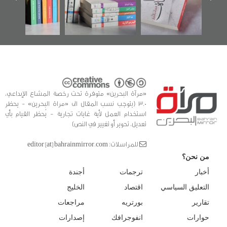
الفداء لمركز أوال
كتب
للدراسات والتوثيق
«مرآة البحرين» متوفرة تحت رخصة المشاع الإبداعي،
3.0 (يتوجب نسب المقال الى «مراة البحرين» - يحظر
استخدام العمل لأية غايات تجارية - يُحظر القيام بأي
تعديل، تحوير أو تغيير في النص)
للمراسلات: editor [at] bahrainmirror.com
من نحن؟
أخبار
ترجمات
أجندة
التعليق السياسي
اقتصاد
الخليج
تقارير
بورتريه
مراجعات
حوارات
انفوجرافك
إصدارات