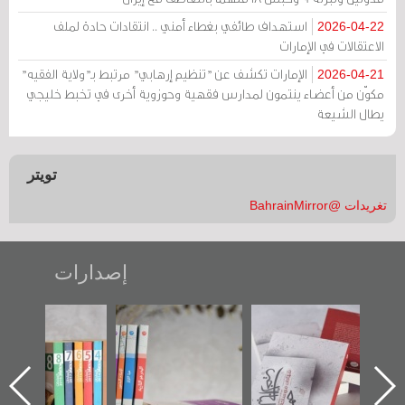
استهداف طائفي بغطاء أمني .. انتقادات حادة لملف
2026-04-22
الاعتقالات في الإمارات
الإمارات تكشف عن "تنظيم إرهابي" مرتبط بـ"ولاية الفقيه"
2026-04-21
مكوّن من أعضاء ينتمون لمدارس فقهية وحوزوية أخرى في تخبط خليجي
يطال الشيعة
تويتر
تغريدات @BahrainMirror
إصدارات
"حماة الباب الأخير":
تصنيف موضوعي
"مرآة البحرين"
الإصدار الأول عن
للوثائق البريطانية
تصدر حصاد
اعتصام الدراز
يقدمه «مركز أوال»
الساحات 2019
ه
وأحداث ساحة
في سلسلة من 5