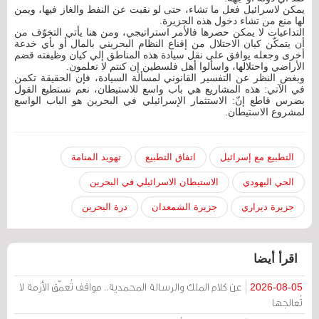
يمكن لاسرائيل فعل ما تشاء، حتى لو نقبت عن النفط والغاز فيها، ويمن
لها منع من تشاء دخول هذه الجزيرة.
التداعيات لا يمكن حصرها فالأمر استراتيجي، ومن هنا يأتي التخوّف من
أن يتمكّن كيان الاحتلال من إقناع النظام البحريني بالمال أو بأي خدعة
أخرى وجعله يوافق على نقل سيادة هذه المناطق إلي كيان وظيفته قضم
الأراضي واحتلالها، واسألوا أهل فلسطين إن كنتم لا تعلمون.
وبغض النظر عن التفسير القانوني لمسألة السيادة، فإن الحقيقة تكمن
في الآتي: هذه المشاريع هي باب واسع للاستيطان، نعم نستطيع القول
بضرس قاطع إنّ: الاستثمار الإسرائيلي في البحرين هو الباب الواسع
لمشروع الاستيطان.
التطبيع مع إسرائيل
اتفاق التطبيع
تهويد المنامة
الحي اليهودي
الاستيطان الاسرائيلي في البحرين
جزيرة ديراري
جزيرة الشمعدان
درة البحرين
اقرأ أيضا
عن كلام الملك والرسالة المحمدية.. مواقف تُعمّق الأزمة لا
2026-08-05
تُعالجها