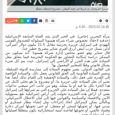
جزيرة الشمعدان تم غرزها في جسد الوطن.. مشروع استيطان متوقّع
نسخة للطباعة
حفظ الموضوع
فيسبوك
تويتر
أرسل الى صديق
واتساب
المزيد
2023-02-16 - 4:40 م
مرآة البحرين (خاص): في الخبر الذي بثته القناة السابعة الإسرائيلية
(حذفته لاحقا)، بخصوص شراء شركة هيمنوتا المملوكة للصندوق القومي
اليهودي في إسرائيل جزيرة بحرينية مقابل 21.5 مليون دولار أميركي،
أدلى ممثل حزب أبيض أزرق أفيري شناير بتصريح خطير جدا.
قال شناير وهو عضو مجلس إدارة شركة هيمنوتا "أنه سيكون من
الممكن دراسة إمكانية التشاور مع الحكومة البحرينية فيما يتعلق بنقل
السيادة على هذه الجزر أو الأراضي إلى إسرائيل، حيث يتم كل شيء
بشكل قانوني وفقًا للمعايير المعمول بها".
في القانون الدولي، يشير مفهوم السيادة إلى ممارسة الدولة للسلطة.
وتشير السيادة القانونية إلى الحق القانوني بفعل ذلك، والسيادة الواقعية
إلى القدرة على فعل ذلك، والسيادة الحقيقية إلى القيام بذلك أيضاً. هذا
يعني أن نقل السيادة على جزيرة ما، أو مشروع ما هو تخلي كامل عن
هذا الجزء بكل ما فيه أو ما يمثله، وهو من جانب آخر سيعني تداعيات
متعددة، فمثلا إن نقل السيادة على الجزيرة التي تم شراؤها إلى إسرائيل
يعني أن أراض هذه الجزيرة تحولت إلى أراض إسرائيلية تقع مسؤولية
الأمن والاقتصاد والسياسة والقوانين فيها إلى كيان الاحتلال الاسرائيلي،
وبالتالي يمكن لإسرائيل اتخاذ إجراءات مثل إنشاء مطار عسكري أو
مدني فيها، أو تحويلها لسجن أو معتقل، أو حتى تحويلها لمركز دعارة
وفساد عالمي، أو تحويلها لقاعدة أمنية استخباراتية تكون منطلقًا لعملياتها
ضد أي دولة أو جهة.