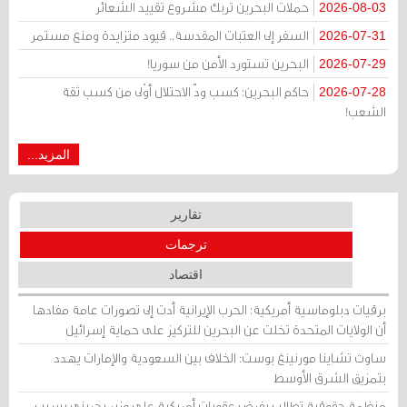
حملات البحرين تُربك مشروع تقييد الشعائر
2026-08-03
السفر إلى العتبات المقدسة.. قيود متزايدة ومنع مستمر
2026-07-31
البحرين تستورد الأمن من سوريا!
2026-07-29
حاكم البحرين: كسب ودّ الاحتلال أوْلى من كسب ثقة
2026-07-28
الشعب!
المزيد...
تقارير
ترجمات
اقتصاد
برقيات دبلوماسية أمريكية: الحرب الإيرانية أدت إلى تصورات عامة مفادها
أن الولايات المتحدة تخلت عن البحرين للتركيز على حماية إسرائيل
ساوث تشاينا مورنينغ بوست: الخلاف بين السعودية والإمارات يهدد
بتمزيق الشرق الأوسط
منظمة حقوقية تطالب بفرض عقوبات أمريكية على وزير بحريني بسبب