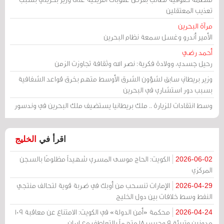
تعذيب المعتقلين
مرآة البحرين
الأمير أندرو وغسل سمعة نظام البحرين
أحمد رضي
رحيل جسدي، وولادة فكرية: نصر الله وثقافة تجاوزت الزمن
وزير بريطاني سابق لشؤون الشرق الأوسط متهم بخرق قواعد الشفافية
بسبب دور استشاري في البحرين
وسط انتقادات للزيارة .. ملك بريطانيا يستضيف ملك البحرين في وندسور
اقرأ في
الخليج
الكويت: الحاج موسى المسري شهيداً مظلومًا بالسجن
2026-06-02
المركزي
الإمارات تنسحب من أوبك في ضربة قوية لتحالف منتجي
2026-04-29
النفط وسط خلافات بين دول الخليج
محكمة «أمن الدولة» في الكويت: الامتناع عن معاقبة 109
2026-04-24
مدونين وتبرئة 9 وحبس 18 متهماً بالتعاطف مع إيران