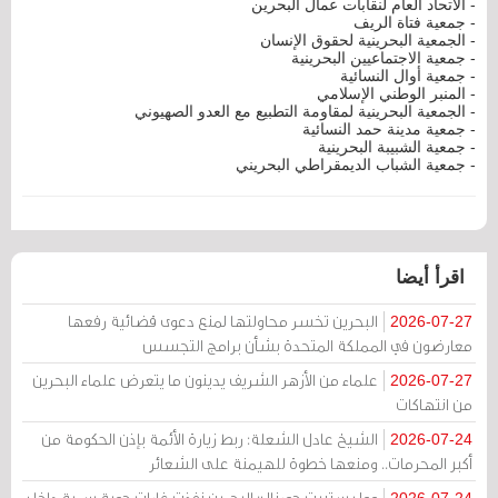
- الاتحاد العام لنقابات عمال البحرين
- جمعية فتاة الريف
- الجمعية البحرينية لحقوق الإنسان
- جمعية الاجتماعيين البحرينية
- جمعية أوال النسائية
- المنبر الوطني الإسلامي
- الجمعية البحرينية لمقاومة التطبيع مع العدو الصهيوني
- جمعية مدينة حمد النسائية
- جمعية الشبيبة البحرينية
- جمعية الشباب الديمقراطي البحريني
اقرأ أيضا
البحرين تخسر محاولتها لمنع دعوى قضائية رفعها
2026-07-27
معارضون في المملكة المتحدة بشأن برامج التجسس
علماء من الأزهر الشريف يدينون ما يتعرض علماء البحرين
2026-07-27
من انتهاكات
الشيخ عادل الشعلة: ربط زيارة الأئمة بإذن الحكومة من
2026-07-24
أكبر المحرمات.. ومنعها خطوة للهيمنة على الشعائر
وول ستريت جورنال: البحرين نفذت غارات جوية سرية داخل
2026-07-24