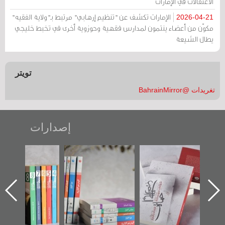
الاعتقالات في الإمارات
الإمارات تكشف عن "تنظيم إرهابي" مرتبط بـ"ولاية الفقيه"
2026-04-21
مكوّن من أعضاء ينتمون لمدارس فقهية وحوزوية أخرى في تخبط خليجي
يطال الشيعة
تويتر
تغريدات @BahrainMirror
إصدارات
"حماة الباب الأخير":
تصنيف موضوعي
"مرآة البحرين"
الإصدار الأول عن
للوثائق البريطانية
تصدر حصاد
اعتصام الدراز
يقدمه «مركز أوال»
الساحات 2019
ه
وأحداث ساحة
في سلسلة من 5
الفداء لمركز أوال
كتب
للدراسات والتوثيق