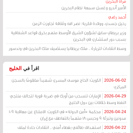
مرآة البحرين
الأمير أندرو وغسل سمعة نظام البحرين
أحمد رضي
رحيل جسدي، وولادة فكرية: نصر الله وثقافة تجاوزت الزمن
وزير بريطاني سابق لشؤون الشرق الأوسط متهم بخرق قواعد الشفافية
بسبب دور استشاري في البحرين
وسط انتقادات للزيارة .. ملك بريطانيا يستضيف ملك البحرين في وندسور
اقرأ في
الخليج
الكويت: الحاج موسى المسري شهيداً مظلومًا بالسجن
2026-06-02
المركزي
الإمارات تنسحب من أوبك في ضربة قوية لتحالف منتجي
2026-04-29
النفط وسط خلافات بين دول الخليج
محكمة «أمن الدولة» في الكويت: الامتناع عن معاقبة 109
2026-04-24
مدونين وتبرئة 9 وحبس 18 متهماً بالتعاطف مع إيران
استهداف طائفي بغطاء أمني .. انتقادات حادة لملف
2026-04-22