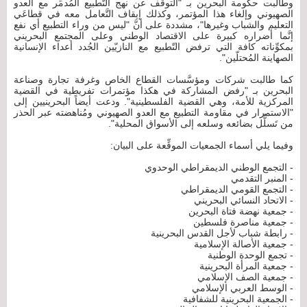
وطالبت حكومة البحرين بـ "التوقُّف عن نهج التّطبيع المُدمِّر مع العدو
الصهيوني وإلغاء هذا المؤتمر، وكذلك إيقاف التَّعامل معه في قطاعَي
التعليم والشباب وغيرها"، مشددة على أنَّ "ليس من وراء التطبيع أي نفع
إنَّما أضراره كبيرة على الاقتصاد الوطني وعلى المجتمع البحريني
بمكوِّناته كافة التي ترفض التّطبيع مع النازيّين الجُدد أعداء الإنسانية
الصهاينة المُحتلّين".
كما طالبت شركات ومؤسَّسات القطاع الخاص وغرفة تجارة وصناعة
البحرين بـ "رفض المشاركة في هكذا مؤتمرات تفريطية في القضية
المركزية للأمة، وهي القضية الفلسطينية". ودعت أيضاً البحرينيين إلى
"الاستمرار في مقاومة التطبيع مع العدو الصهيوني ومُناهضته عبر الحذر
من تَسلُّل بضائعه وسلعه إلى الأسواق المحلية".
وفيما يلي أسماء الجمعيات الموقِّعة على البيان:
- التجمع الوطني الديمقراطي الوحدوي
- المنبر التقدمي
- التجمع القومي الديمقراطي
- الاتحاد النسائي البحريني
- جمعية نهضة فتاة البحرين
- جمعية مناصرة فلسطين
- رابطة شباب لأجل القدس البحرينية
- جمعية الأصالة الإسلامية
- تجمع الوحدة الوطنية
- جمعية المرأة البحرينية
- جمعية الصف الإسلامي
- الوسط العربي الإسلامي
- الجمعية البحرينية للشفافية