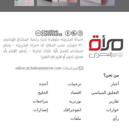
«مرآة البحرين» متوفرة تحت رخصة المشاع الإبداعي،
3.0 (يتوجب نسب المقال الى «مراة البحرين» - يحظر
استخدام العمل لأية غايات تجارية - يُحظر القيام بأي
تعديل، تحوير أو تغيير في النص)
للمراسلات: editor [at] bahrainmirror.com
من نحن؟
أخبار
ترجمات
أجندة
التعليق السياسي
اقتصاد
الخليج
تقارير
بورتريه
مراجعات
حوارات
انفوجرافك
إصدارات
رأي
ملفات