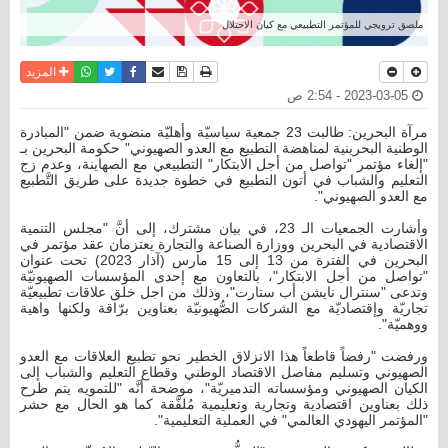
ملصق ترويجي للمؤتمر التطبيعي مع كيان الاحتلال
نسخة للطباعة
حفظ الموضوع
فيسبوك
تويتر
أرسل الى صديق
واتساب
المزيد
2023-03-05 - 2:54 ص
مرآة البحرين: طالبت 23 جمعية سياسيّة وأهليّة منضوية ضمن "المبادرة
الوطنية البحرينية لمناهضة التطبيع مع العدو الصهيوني" حكومة البحرين بـ
"إلغاء مؤتمر "تواصل من أجل الابتكار" التطبيعي مع الصهاينة، وعدم زج
التعليم والشباب في أتون التطبيع في خطوة جديدة على طريق التَّطبيع
مع العدو الصهيوني".
وأشارت الجمعيات الـ 23، في بيان مشترك، إلى أنَّ "مجلس التنمية
الاقتصادية في البحرين ووزارة الصناعة والتجارة يعتزمان عقد مؤتمر في
البحرين في الفترة من 13 إلى 15 مارس (آذار 2023) تحت عنوان
"تواصل من أجل الابتكار"، بالتعاون مع إحدى المؤسسات الصهيونيّة
وتدعى "سنترال نايشن أب ستارت"، وذلك من اجل خلق علاقات تطبيعيّة
تجاريّة وإقتصاديّة مع الشركات الصُّهيونيّة بعناوين برّاقة ولكنها واهية
ووهميّة".
ورفضت "رفضاً قاطعاً هذا الانزلاق الخطير نحو تطبيع العلاقات مع العدو
الصهيوني وتسليم مفاصل الاقتصاد الوطني وقطاع التعليم والشباب إلى
الكيان الصهيوني ومؤسساته التدميريّة"، موضحة أنَّه "للتمويه يتم طرح
ذلك بعناوين اقتصادية وتجارية وتعليمية مُلفَّقة كما هو الحال مع حشر
"المؤتمر اليهودي العالمي" في العملية التعليمية".