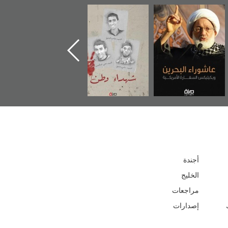
عاشوراء البحرين...
شهداء وطن
«جَوْ»: رواية
ويكيليكس السفارة
المعتقل جهاد
الأمريكية
أجندة
الخليج
مراجعات
إصدارات