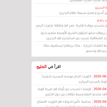
 البحرين
مير أندرو وغسل سمعة نظام البحرين
د رضي
ل جسدي، وولادة فكرية: نصر الله وثقافة تجاوزت الزمن
ر بريطاني سابق لشؤون الشرق الأوسط متهم بخرق
عد الشفافية بسبب دور استشاري في البحرين
 انتقادات للزيارة .. ملك بريطانيا يستضيف ملك
حرين في وندسور
اقرأ في
الخليج
الكويت: الحاج موسى المسري شهيداً
2026-06
ومًا بالسجن المركزي
الإمارات تنسحب من أوبك في ضربة قوية
2026-04
الف منتجي النفط وسط خلافات بين دول الخليج
محكمة «أمن الدولة» في الكويت: الامتناع
2026-04
عن معاقبة 109 مدونين وتبرئة 9 وحبس 18 متهماً