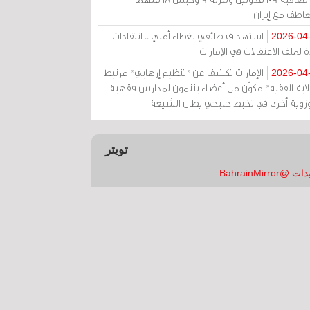
عاطف مع إيران
استهداف طائفي بغطاء أمني .. انتقادات
2026-04
 لملف الاعتقالات في الإمارات
الإمارات تكشف عن "تنظيم إرهابي" مرتبط
2026-04
ولاية الفقيه" مكوّن من أعضاء ينتمون لمدارس فقهية
زوية أخرى في تخبط خليجي يطال الشيعة
تويتر
 @BahrainMirror