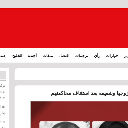
ير
حوارات
رأي
ترجمات
اقتصاد
ملفات
أجندة
الخليج
إصدا
برقي
عامة
زوجها وشقيقه بعد استئناف محاكمتهم
على
ساو
وال
منظ
بحر