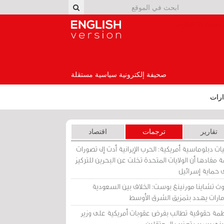
English Version
صحيفة إلكترونية سياسية مستقلة
رات
تقارير
ترجمات
اقتصاد
ات دبلوماسية أمريكية: الحرب الإيرانية أدت إلى تصورات
 مفادها أن الولايات المتحدة تخلت عن البحرين للتركيز
 حماية إسرائيل
ث تشاينا مورنينغ بوست: الخلاف بين السعودية
إمارات يهدد بتمزيق الشرق الأوسط
مة حقوقية تطالب بفرض عقوبات أمريكية على وزير
يني بسبب تعذيب المعتقلين