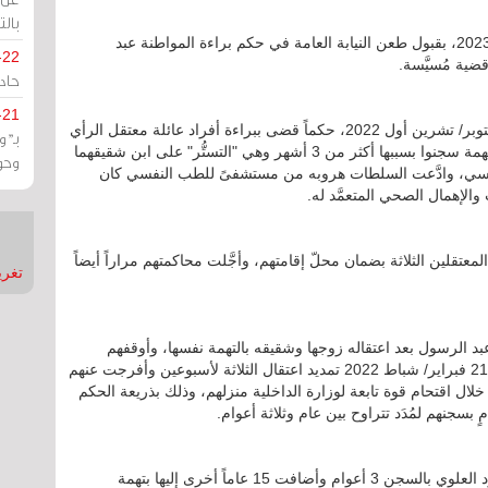
بالت
وحكمت محكمة التمييز، يوم الاثنين 20 فبراير/ شباط 2023، بقبول طعن النيابة العامة في حكم براءة المواطنة عبد
-22
ية مُسيَّسة.
حادة
-21
وكانت محكمة الاستئناف قد أصدرت، يوم الأربعاء 5 أكتوبر/ تشرين أول 2022، حكماً قضى ببراءة أفراد عائلة معتقل الرأي
بـ"
محمود العلوي عميّه جعفر ورضي وزوجته فضيلة من تُهمة سجنوا بسببها أكثر من 3 أشهر وهي "التستُّر" على ابن شقيقهما
وحو
فسي، وادَّعت السلطات هروبه من مستشفىً للطب النفسي كان
والإهمال الصحي المتعمَّد له.
قلين الثلاثة بضمان محلّ إقامتهم، وأجَّلت محاكمتهم مراراً أيضاً
تغريدات
ى النظام فضيلة عبد الرسول بعد اعتقاله زوجها وشقيقه بالتهمة نفسها، وأوقفهم
لأسبوع على ذمّة التحقيق، ثم قرّرت النيابة العامّة يوم 21 فبراير/ شباط 2022 تمديد اعتقال الثلاثة لأسبوعين وأفرجت عنهم
احقاً لتعتقلهم مُجدَّداً فجر يوم 19 يونيو/ حزيران 2022 خلال اقتحام قوة تابعة لوزارة الداخلية منزلهم، وذلك بذريعة الحكم
ٍ بسجنهم لمُدَد تتراوح بين عام وثلاثة أعوام.
جدير ذكره أنَّ محكمة التمييز حكمت على السيد محمود العلوي بالسجن 3 أعوام وأضافت 15 عاماً أخرى إليها بتهمة