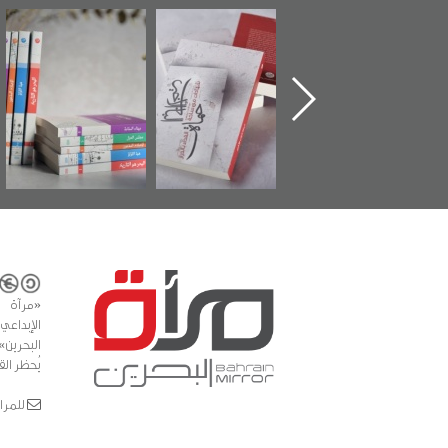
تدشين كتاب "من
"حماة الباب الأخير":
تصنيف موضوعي
أهل الجنة" عن
الإصدار الأول عن
للوثائق البريطانية
الشهيد سيد كاظم
اعتصام الدراز
يقدمه «مركز أوال»
السهلاوي في ذكراه
وأحداث ساحة
في سلسلة من 5
الفداء لمركز أوال
كتب
للدراسات والتوثيق
«مرآة 
البحرين»
يُحظر الق
للمراسلات: ror.com