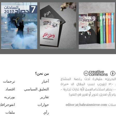
"مرآة البحرين"
«وطن عكر» رواية
حصاد 2017
تصدر حصاد
جديدة لمعتقل
الساحات 2019
عسكري تصدر عن
«مرآة البحرين»
من نحن؟
البحرين» متوفرة تحت رخصة المشاع
أخبار
ترجمات
الإبداعي، 3.0 (يتوجب نسب المقال الى «مراة
 - يحظر استخدام العمل لأية غايات تجارية -
التعليق السياسي
اقتصاد
يام بأي تعديل، تحوير أو تغيير في النص)
تقارير
بورتريه
editor [at] bahrainmir
حوارات
انفوجرافك
رأي
ملفات