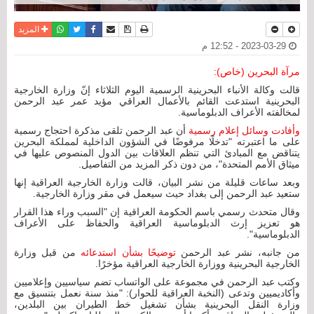
نسخة للطباعة
حفظ الموضوع
فيسبوك
تويتر
أرسل الى صديق
واتساب
المزيد
2023-03-29 - 12:52 م
مرآة البحرين (خاص):
قالت وكالة الأنباء البحرينية الرسمية اليوم الثلاثاء إنّ وزارة الخارجية
البحرينية استدعت القائم بالأعمال العراقي مؤيد عمر عبد الرحمن
لمخالفته الأعراف الدبلوماسية.
وأفادت وسائل إعلام رسمية
أن عبد الرحمن تلقى مذكرة احتجاج رسمية
على ما اعتبرته "تدخلًا مرفوضًا في الشؤون الداخلية لمملكة البحرين
يتناقض مع المبادئ التي تنظم العلاقات بين الدول المنصوص عليها في
ميثاق الأمم المتحدة"، من دون ذكر المزيد من التفاصيل.
وبعد ساعات قليلة من نشر البيان، قالت وزارة الخارجية العراقية إنها
ستعيد عبد الرحمن إلى بغداد حيث سيعمل في مقر وزارة الخارجية.
وقال متحدث رسمي باسم الحكومة العراقية إن "السبب وراء هذا القرار
هو تعزيز إرث الدبلوماسية العراقية والحفاظ على الأعراف
الدبلوماسية".
من جانبه، نشر عبد الرحمن
توضيحًا بشأن استدعائه
من قبل وزارة
الخارجية البحرينية ووزارة الخارجية العراقية مؤخرًا.
وكتب عبد الرحمن في مجموعة على الواتساب تضم سياسيين وإعلاميين
وأكاديميين وتدعى (النخبة العراقية للحوار): "منذ سنة نعمل بتنسيق مع
وزارة النقل البحرينية بشأن تشغيل خط الطيران بين البلدين،