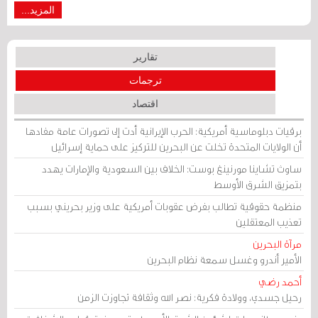
المزيد...
تقارير
ترجمات
اقتصاد
برقيات دبلوماسية أمريكية: الحرب الإيرانية أدت إلى تصورات عامة مفادها
أن الولايات المتحدة تخلت عن البحرين للتركيز على حماية إسرائيل
ساوث تشاينا مورنينغ بوست: الخلاف بين السعودية والإمارات يهدد
بتمزيق الشرق الأوسط
منظمة حقوقية تطالب بفرض عقوبات أمريكية على وزير بحريني بسبب
تعذيب المعتقلين
مرآة البحرين
الأمير أندرو وغسل سمعة نظام البحرين
أحمد رضي
رحيل جسدي، وولادة فكرية: نصر الله وثقافة تجاوزت الزمن