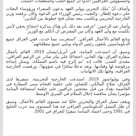
والمسؤولين العراقيين أكدوا أن جميع الكتب والمتطلبات اكتملت".
وأضاف أنّ "ملك البحرين وولي العهد يدعون السفراء ورؤوساء البعثات
على دعوة إفطار، والتقيت رئيس الوزراء في الدعوة وكان برفقته وزير
الخارجية البحريني وتكلمت معه بشأن فتح خطوط بين البلدين".
وأشار عبد الرحمن: "عرفت بعد ذلك بأن هناك مذكرة احتجاج بحقي لأنني
تكلمت مع ولي العهد وكان من المفترض أن أتكلم مع الوزير".
وتابع القائم بالأعمال العراقي: "استغربت مما حدث، ففي العراق جميع
الدبلوماسيين يلتقون رئيس الدولة ويلبي جميع متطلباتهم".
وسبق أن استدعت المنامة، في أبريل/نيسان 2019، القائم بأعمال
سفارة العراق، نهاد العاني، احتجاجًا على بيان صادر عن الزعيم العراقي،
مقتدى الصدر، قالت إنه "تم الزج فيه باسم المملكة، ويمثل إساءة
مرفوضة لها وقيادتها، ويعد تدخلًا سافرًا في شؤونها"، ورفضت الخارجية
العراقية، وقتها تلك الاتهامات.
وفي يوليو/تموز 2019، استدعت الخارجية البحرينية، سفيرها لدى
العراق، صلاح المالكي، للتشاور على خلفية اقتحام مبنى السفارة في
العاصمة بغداد من قبل محتجين عراقيين على خلفية استضافة المنامة
مؤتمرا بشأن مناقشة إحلال السلام في الشرق الأوسط.
ويقف تمثيل العراق والبحرين حاليًا عند مستوى القائم بالأعمال، وسبق
أن ظل التمثيل الدبلوماسي العراقي عند هذا المستوى منذ حرب الخليج
في 1991 وحتى اعتماد المنامة سفيرًا للعراق في 2001.