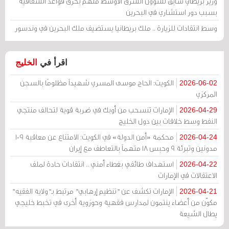
وزير بريطاني سابق لشؤون الشرق الأوسط متهم بخرق قواعد الشفافية
بسبب دور استشاري في البحرين
وسط انتقادات للزيارة .. ملك بريطانيا يستضيف ملك البحرين في وندسور
اقرأ في
الخليج
الكويت: الحاج موسى المسري شهيداً مظلومًا بالسجن
2026-06-02
المركزي
الإمارات تنسحب من أوبك في ضربة قوية لتحالف منتجي
2026-04-29
النفط وسط خلافات بين دول الخليج
محكمة «أمن الدولة» في الكويت: الامتناع عن معاقبة 109
2026-04-24
مدونين وتبرئة 9 وحبس 18 متهماً بالتعاطف مع إيران
استهداف طائفي بغطاء أمني .. انتقادات حادة لملف
2026-04-22
الاعتقالات في الإمارات
الإمارات تكشف عن "تنظيم إرهابي" مرتبط بـ"ولاية الفقيه"
2026-04-21
مكوّن من أعضاء ينتمون لمدارس فقهية وحوزوية أخرى في تخبط خليجي
يطال الشيعة