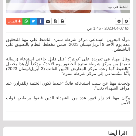
الناشط علي مهنا
نسخة للطباعة
حفظ الموضوع
فيسبوك
تويتر
أرسل الى صديق
واتساب
المزيد
2023-04-07 - 1:45 ص
مرآة البحرين: استدعى مركز شرطة سترة الناشط علي مهنا للتحقيق
معه يوم الأحد 9 أبريل/نيسان 2023، ضمن مخطط النظام بالتضييق على
الناشطين.
وقال مهنا، في تغريدة على "تويتر": "قبل قليل جاءني استدعاء (رسالة
نصية) من مركز شرطة سترة للحضور يوم الأحد"، مؤكداً أنَّ هذا يحصل
"بالضبط كما وعدنا مركز المعارض الاثنين الفائت (3 أبريل/نيسان 2023)
بأنَّنا سنُستدعى إلى مركز شرطة سترة".
وتحدث مهنا عن سبب استدعائه قائلاً: "عندما تكون الختمة (للقرآن) عند
مراقد الشهداء ذنب".
وكان مهنا قد زار قبور عدد من الشهداء الذين قضوا برصاص قوات
الأمن.
اقرأ أيضا