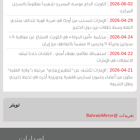
الكويت: الحاج موسى المسري شهيداً مظلومًا بالسجن
2026-06-02
المركزي
الإمارات تنسحب من أوبك في ضربة قوية لتحالف منتجي
2026-04-29
النفط وسط خلافات بين دول الخليج
محكمة «أمن الدولة» في الكويت: الامتناع عن معاقبة 109
2026-04-24
مدونين وتبرئة 9 وحبس 18 متهماً بالتعاطف مع إيران
استهداف طائفي بغطاء أمني .. انتقادات حادة لملف
2026-04-22
الاعتقالات في الإمارات
الإمارات تكشف عن "تنظيم إرهابي" مرتبط بـ"ولاية الفقيه"
2026-04-21
مكوّن من أعضاء ينتمون لمدارس فقهية وحوزوية أخرى في تخبط خليجي
يطال الشيعة
تويتر
تغريدات @BahrainMirror
إصدارات