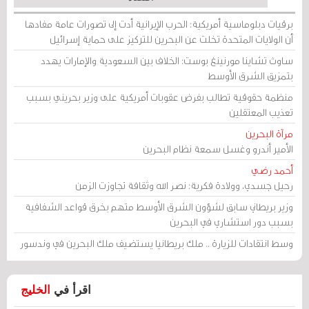
برقيات دبلوماسية أمريكية: الحرب الإيرانية أدت إلى تصورات عامة مفادها
أن الولايات المتحدة تخلت عن البحرين للتركيز على حماية إسرائيل
ساوث تشاينا مورنينغ بوست: الخلاف بين السعودية والإمارات يهدد
بتمزيق الشرق الأوسط
منظمة حقوقية تطالب بفرض عقوبات أمريكية على وزير بحريني بسبب
تعذيب المعتقلين
مرآة البحرين
الأمير أندرو وغسل سمعة نظام البحرين
أحمد رضي
رحيل جسدي، وولادة فكرية: نصر الله وثقافة تجاوزت الزمن
وزير بريطاني سابق لشؤون الشرق الأوسط متهم بخرق قواعد الشفافية
بسبب دور استشاري في البحرين
وسط انتقادات للزيارة .. ملك بريطانيا يستضيف ملك البحرين في وندسور
اقرأ في
الخليج