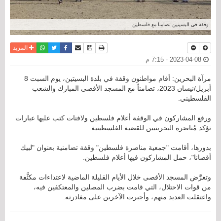
وقفة في البسيتين تضامنا مع فلسطين
نسخة للطباعة
حفظ الموضوع
فيسبوك
تويتر
أرسل الى صديق
واتساب
المزيد
2023-04-08 - 7:15 م
مرآة البحرين: أقام مواطنون وقفة في بلدة البسيتين، يوم السبت 8
أبريل/نيسان 2023، تضامناً مع المسجد الأقصى المبارك والشعب
الفلسطيني.
ورفع المشاركون في الوقفة أعلام فلسطين ولافتات كتب عليها عبارات
تؤكد مُناصَرة البحرينيين للقضية الفلسطينية.
بدورها، أقامت "جمعية مناصرة فلسطين" وقفة تضامنية بعنوان "لبيك
أقصانا"، حمل المشاركون فيها أعلام فلسطين.
وتعرَّض المسجد الأقصى خلال الأيام القليلة الماضية لاعتداءات مكثَّفة
من قوات الاحتلال، التي قامت بضرب المصلين والمعتكفين فيه،
واعتقلت العديد منهم، وأجبرت الآخرين على مغادرته.