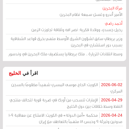
مرآة البحرين
الأمير أندرو وغسل سمعة نظام البحرين
أحمد رضي
رحيل جسدي، وولادة فكرية: نصر الله وثقافة تجاوزت الزمن
وزير بريطاني سابق لشؤون الشرق الأوسط متهم بخرق قواعد الشفافية
بسبب دور استشاري في البحرين
وسط انتقادات للزيارة .. ملك بريطانيا يستضيف ملك البحرين في وندسور
اقرأ في
الخليج
الكويت: الحاج موسى المسري شهيداً مظلومًا بالسجن
2026-06-02
المركزي
الإمارات تنسحب من أوبك في ضربة قوية لتحالف منتجي
2026-04-29
النفط وسط خلافات بين دول الخليج
محكمة «أمن الدولة» في الكويت: الامتناع عن معاقبة 109
2026-04-24
مدونين وتبرئة 9 وحبس 18 متهماً بالتعاطف مع إيران