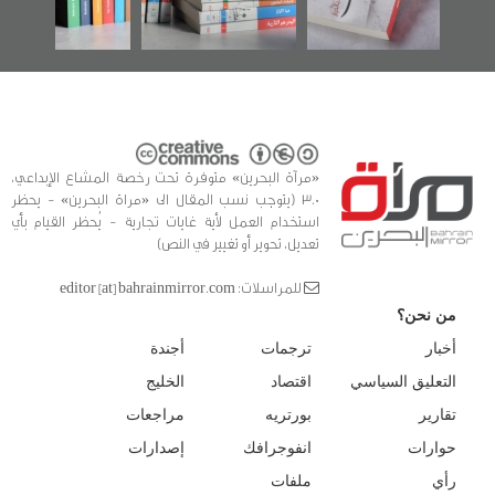
للدراسات والتوثيق
«مرآة البحرين» متوفرة تحت رخصة المشاع الإبداعي،
3.0 (يتوجب نسب المقال الى «مراة البحرين» - يحظر
استخدام العمل لأية غايات تجارية - يُحظر القيام بأي
تعديل، تحوير أو تغيير في النص)
للمراسلات: editor [at] bahrainmirror.com
من نحن؟
أخبار
ترجمات
أجندة
التعليق السياسي
اقتصاد
الخليج
تقارير
بورتريه
مراجعات
حوارات
انفوجرافك
إصدارات
رأي
ملفات