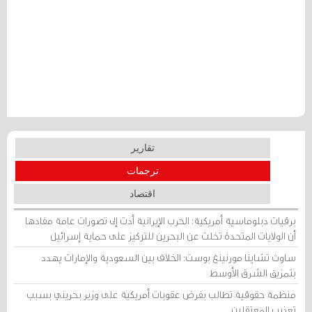
تقارير
ترجمات
اقتصاد
برقيات دبلوماسية أمريكية: الحرب الإيرانية أدت إلى تصورات عامة مفادها
أن الولايات المتحدة تخلت عن البحرين للتركيز على حماية إسرائيل
ساوث تشاينا مورنينغ بوست: الخلاف بين السعودية والإمارات يهدد
بتمزيق الشرق الأوسط
منظمة حقوقية تطالب بفرض عقوبات أمريكية على وزير بحريني بسبب
تعذيب المعتقلين