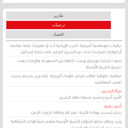
تقارير
ترجمات
اقتصاد
برقيات دبلوماسية أمريكية: الحرب الإيرانية أدت إلى تصورات عامة مفادها
أن الولايات المتحدة تخلت عن البحرين للتركيز على حماية إسرائيل
ساوث تشاينا مورنينغ بوست: الخلاف بين السعودية والإمارات يهدد
بتمزيق الشرق الأوسط
منظمة حقوقية تطالب بفرض عقوبات أمريكية على وزير بحريني بسبب
تعذيب المعتقلين
مرآة البحرين
الأمير أندرو وغسل سمعة نظام البحرين
أحمد رضي
رحيل جسدي، وولادة فكرية: نصر الله وثقافة تجاوزت الزمن
وزير بريطاني سابق لشؤون الشرق الأوسط متهم بخرق قواعد الشفافية
بسبب دور استشاري في البحرين