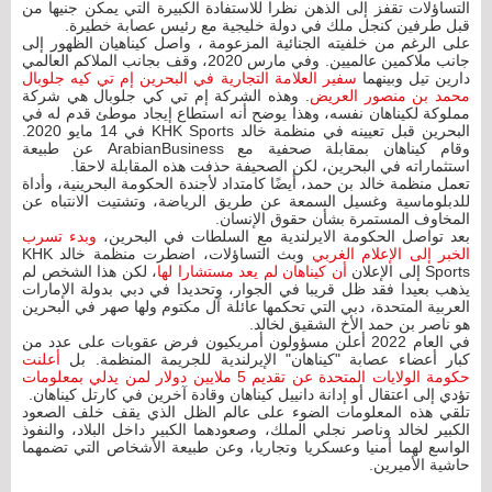
التساؤلات تقفز إلى الذهن نظرا للاستفادة الكبيرة التي يمكن جنيها من
قبل طرفين كنجل ملك في دولة خليجية مع رئيس عصابة خطيرة.
على الرغم من خلفيته الجنائية المزعومة ، واصل كيناهيان الظهور إلى
جانب ملاكمين عالميين. وفي مارس 2020، وقف بجانب الملاكم العالمي
دارين تيل وبينهما
سفير العلامة التجارية في البحرين إم تي كيه جلوبال
محمد بن منصور العريض
. وهذه الشركة إم تي كي جلوبال هي شركة
مملوكة لكيناهان نفسه، وهذا يوضح أنه استطاع إيجاد موطئ قدم له في
البحرين قبل تعيينه في منظمة خالد KHK Sports في 14 مايو 2020.
وقام كيناهان بمقابلة صحفية مع ArabianBusiness عن طبيعة
استثماراته في البحرين، لكن الصحيفة حذفت هذه المقابلة لاحقا.
تعمل منظمة خالد بن حمد، أيضًا كامتداد لأجندة الحكومة البحرينية، وأداة
للدبلوماسية وغسيل السمعة عن طريق الرياضة، وتشتيت الانتباه عن
المخاوف المستمرة بشأن حقوق الإنسان.
بعد تواصل الحكومة الايرلندية مع السلطات في البحرين،
وبدء تسرب
الخبر إلى الإعلام الغربي
وبث التساؤلات، اضطرت منظمة خالد KHK
Sports إلى الإعلان
أن كيناهان لم يعد مستشارا لها
، لكن هذا الشخص لم
يذهب بعيدا فقد ظل قريبا في الجوار، وتحديدا في دبي بدولة الإمارات
العربية المتحدة، دبي التي تحكمها عائلة آل مكتوم ولها صهر في البحرين
هو ناصر بن حمد الأخ الشقيق لخالد.
في العام 2022 أعلن مسؤولون أمريكيون فرض عقوبات على عدد من
كبار أعضاء عصابة "كيناهان" الإيرلندية للجريمة المنظمة. بل
أعلنت
حكومة الولايات المتحدة عن تقديم 5 ملايين دولار لمن يدلي بمعلومات
تؤدي إلى اعتقال أو إدانة دانييل كيناهان وقادة آخرين في كارتل كيناهان.
تلقي هذه المعلومات الضوء على عالم الظل الذي يقف خلف الصعود
الكبير لخالد وناصر نجلي الملك، وصعودهما الكبير داخل البلاد، والنفوذ
الواسع لهما أمنيا وعسكريا وتجاريا، وعن طبيعة الأشخاص التي تضمهما
حاشية الأميرين.