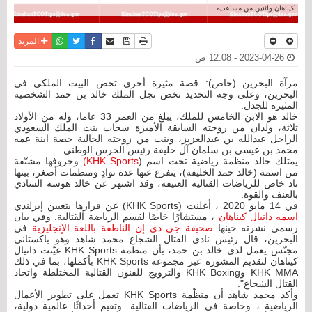
كيناهان واثنين من مساعديه
نسخة للطباعة
حفظ الموضوع
فيسبوك
تويتر
أرسل الى صديق
واتساب
المزيد
2023-04-26 - 12:08 ص
مرآة البحرين (خاص): قصة مثيرة أخرى تخص البيت الملكي في
البحرين، وعلى وجه التحديد تخص نجل الملك خالد بن حمد الشخصية
المثيرة للجدل.
خالد هو الابن الخامس للملك، يبلغ من العمر 33 عاما، وله من الأولاد
ثلاثة، ولدان من زوجته السابقة الأميرة سحاب بنت الملك السعودي
الراحل عبدالله بن عبدالعزيز، وبنت من زوجته الحالية حصة ابنة عمه
محمد بن عيسى بن سلمان آل خليفة رئيس الحرس الوطني.
يمتلك خالد منظمة رياضية تحت اسم (
KHK Sports)
وحروفها مشتّقة
من اسمه (خالد حمد الخليفة)، يتفرع عنها عدة نوادٍ ومنظمات أصغر، بينها
ناد خاص للرياضات القتالية العنيفة، وقد اشتهر عن خالد هوسه السادي
بالعنف والقوة.
في 14 مايو 2020 ، أعلنت (KHK Sports) عن قرارها بتعيين إيرلندي
اسمه دانيال كيناهان
، مستشارًا خاصًا لقسم الرياضة القتالية. وفي بيان
رسمي نشرته حينها
صحيفة جي دي إن الناطقة باللغة الإنجليزية
في
البحرين، قال رئيس نادي القتال الشجاع محمد شاهد وهو باكستاني
مجنّس يعمل لدى خالد بن حمد، بأن منظمة KHK Sports عيّنت دانيال
كيناهان لتقديم المشورة عبر مجموعة KHK Sports بأكملها، بما في ذلك
KHK MMA وKHK Boxing والترويج للفنون القتالية المختلطة واتحاد
القتال الشجاع".
وأكد محمد شاهد أن منظّمة KHK Sports تعمل على تطوير الأعمال
الرياضية ، وخاصة في الرياضات القتالية. وتقيم أحداثًا عالمية دولية،