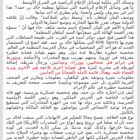
وتمتلك أكبر ملكية لوسائل الإعلام الرياضية في الشرق الأوسط.
ما هي وسائل الإعلام الرياضية التي تمتلكها منظمة خالد بن حمد؟، هذا
أمر غير معروف وليس واضحا، ولم يتطرق له أحد سابقا.
ووصف البيان كيناهان بأنه "وسيط دولي للملاكمة" ،وقالت إنّ علاقته
الدولية سوف تعزز علامتها التجارية وتوسع انتشارها الدولي.
العبارة الأهم في البيان المصاغ باسم محمد شاهد، جاء فيها أنّ " سموّه
يقدر القيمة الهائلة التي سيقدّمها السيد كيناهان للمنظمة".
هذا التعيين فتح عيون دوائر أمنية في الغرب على طبيعة النشاطات التي
تقوم بها KHK Sports التي يمتلكها خالد بن حمد، فقد اتضح إن المستشار
الجديد له هو أحد أكبر الشخصيات في مجال الجريمة المنظمة في العالم،
شخصية خطيرة تطاردها عدة دول، وهو متهم بقيادة عصابة خطيرة
معروفة في أوروبا، ومتهم بتهريب وبيع المخدرات والأسلحة.
ومتورط
في جرائم قتل صحافيين، ووزراء، ومحامين
، ورجال شرطة، إضافة
لتورطه في مجزرة كبيرة بحق
عصابة أخرى تلاحقه هي الأخرى وتريد
القضاء عليه، وهناك قائمة كاملة بالضحايا من الجانبين
.
معلومات مثيرة وموثقة بحق كيناهيان، معلومات وتقارير في الصحف
الغربية الكبرى بل حتى موسوعة ويكبيديا خصصت صفحة للتعريف به
كشخصية خطيرة في عالم الإجرام.
كيف إذن اختاره خالد بن حمد، وهو شخصية عسكرية ورسمية، فهو قائد
القوات الخاصة في الحرس الملكي، وهو رئيس اللجنة الأولمبية
البحرينية، وعائلته تدير دولة بها عدد من أجهزة المخابرات التي تستطيع
معرفة نوعية الأشخاص الذين يتواصلون مع العائلة المالكة وخلفياتهم
بالكامل.
نوع هذه العلاقة، تفسح مجالا للتفكير في الاتهامات التي سيقت لخالد بن
حمد بأن له ضلعا في ترويج وبيع أنواع من المخدرات (اللاريكا) في البلاد
وربما خارجها، وكذلك كونه مدمنًا. بل يمكن إثارة الحديث عن كونه
شخصية عسكرية ذات نفوذ في ترتيب صفقات بيع وشراء السلاح تحت
غطاء الحرس الملكي لكنها في الباطن لعصابة دولية خطيرة. العديد من