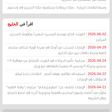
وسط انتقادات للزيارة .. ملك بريطانيا يستضيف ملك البحرين في وندسور
اقرأ في
الخليج
الكويت: الحاج موسى المسري شهيداً مظلومًا بالسجن
2026-06-02
المركزي
الإمارات تنسحب من أوبك في ضربة قوية لتحالف منتجي
2026-04-29
النفط وسط خلافات بين دول الخليج
محكمة «أمن الدولة» في الكويت: الامتناع عن معاقبة 109
2026-04-24
مدونين وتبرئة 9 وحبس 18 متهماً بالتعاطف مع إيران
استهداف طائفي بغطاء أمني .. انتقادات حادة لملف
2026-04-22
الاعتقالات في الإمارات
الإمارات تكشف عن "تنظيم إرهابي" مرتبط بـ"ولاية الفقيه"
2026-04-21
مكوّن من أعضاء ينتمون لمدارس فقهية وحوزوية أخرى في تخبط خليجي
يطال الشيعة