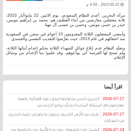
2023-05-22 - 4:59 م
مرآة البحرين: أعدم النظام السعودي، يوم الاثنين 22 مايو/أيار 2023،
ثلاثة معتقلين معارضين من أبناء القطيف هم: محمد بن إبراهيم مويس،
حيدر بن حسن مويس، وحسن بن عيسى آل مهنا.
وأمضى المعتقلون الثلاثة المعدومون 10 أعوام في سجن في السعودية
منذ اعتقالهم في عام 2013، حيث تعرَّضوا للتعذيب النفسي والجسدي.
وتعمَّد النظام عدم إبلاغ عوائل الشهداء الثلاثة بحكم إعدام أبنائها الثلاثة،
ولم تسنح لها الفرصة كي يودَّعوهم، وقد علموا بنبأ الإعدام من وسائل
الإعلام.
اقرأ أيضا
البحرين تخسر محاولتها لمنع دعوى قضائية رفعها
2026-07-27
معارضون في المملكة المتحدة بشأن برامج التجسس
علماء من الأزهر الشريف يدينون ما يتعرض علماء البحرين
2026-07-27
من انتهاكات
الشيخ عادل الشعلة: ربط زيارة الأئمة بإذن الحكومة من
2026-07-24