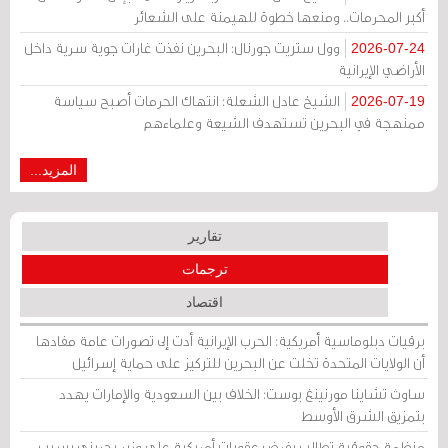
أكبر المحرمات.. ومنعها خطوة للهيمنة على الشعائر
وول ستريت جورنال: البحرين نفذت غارات جوية سرية داخل
2026-07-24
الأراضي الإيرانية
الشيخ عادل الشعلة: انتهاك الحرمات أصبح سياسة
2026-07-19
ممنهجة في البحرين تستهدف الشيعة وعلماءهم
المزيد...
تقارير
ترجمات
اقتصاد
برقيات دبلوماسية أمريكية: الحرب الإيرانية أدت إلى تصورات عامة مفادها
أن الولايات المتحدة تخلت عن البحرين للتركيز على حماية إسرائيل
ساوث تشاينا مورنينغ بوست: الخلاف بين السعودية والإمارات يهدد
بتمزيق الشرق الأوسط
منظمة حقوقية تطالب بفرض عقوبات أمريكية على وزير بحريني بسبب