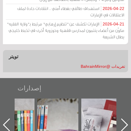
استهداف طائفي بغطاء أمني .. انتقادات حادة لملف
2026-04-22
الاعتقالات في الإمارات
الإمارات تكشف عن "تنظيم إرهابي" مرتبط بـ"ولاية الفقيه"
2026-04-21
مكوّن من أعضاء ينتمون لمدارس فقهية وحوزوية أخرى في تخبط خليجي
يطال الشيعة
تويتر
تغريدات @BahrainMirror
إصدارات
"حماة الباب الأخير":
تصنيف موضوعي
"مرآة البحرين"
الإصدار الأول عن
للوثائق البريطانية
تصدر حصاد
اعتصام الدراز
يقدمه «مركز أوال»
الساحات 2019
ه
وأحداث ساحة
في سلسلة من 5