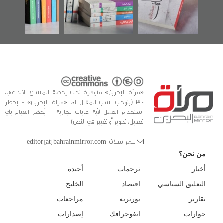
الفداء لمركز أوال
كتب
للدراسات والتوثيق
«مرآة البحرين» متوفرة تحت رخصة المشاع الإبداعي،
3.0 (يتوجب نسب المقال الى «مراة البحرين» - يحظر
استخدام العمل لأية غايات تجارية - يُحظر القيام بأي
تعديل، تحوير أو تغيير في النص)
للمراسلات: editor [at] bahrainmirror.com
من نحن؟
أخبار
ترجمات
أجندة
التعليق السياسي
اقتصاد
الخليج
تقارير
بورتريه
مراجعات
حوارات
انفوجرافك
إصدارات