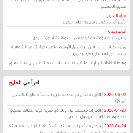
تعذيب المعتقلين
مرآة البحرين
الأمير أندرو وغسل سمعة نظام البحرين
أحمد رضي
رحيل جسدي، وولادة فكرية: نصر الله وثقافة تجاوزت الزمن
وزير بريطاني سابق لشؤون الشرق الأوسط متهم بخرق قواعد الشفافية
بسبب دور استشاري في البحرين
وسط انتقادات للزيارة .. ملك بريطانيا يستضيف ملك البحرين في وندسور
اقرأ في
الخليج
الكويت: الحاج موسى المسري شهيداً مظلومًا بالسجن
2026-06-02
المركزي
الإمارات تنسحب من أوبك في ضربة قوية لتحالف منتجي
2026-04-29
النفط وسط خلافات بين دول الخليج
محكمة «أمن الدولة» في الكويت: الامتناع عن معاقبة 109
2026-04-24
مدونين وتبرئة 9 وحبس 18 متهماً بالتعاطف مع إيران