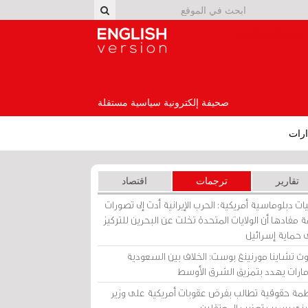
English Version
صحيفة إلكترونية سياسية مستقلة
رات
تقارير
ترجمات
اقتصاد
ات دبلوماسية أمريكية: الحرب الإيرانية أدت إلى تصورات
 مفادها أن الولايات المتحدة تخلت عن البحرين للتركيز
 حماية إسرائيل
ث تشاينا مورنينغ بوست: الخلاف بين السعودية
إمارات يهدد بتمزيق الشرق الأوسط
مة حقوقية تطالب بفرض عقوبات أمريكية على وزير
يني بسبب تعذيب المعتقلين