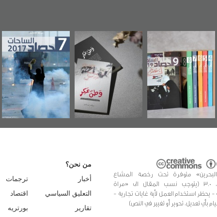
ين"
«وطن عكر» رواية
حصاد 2017
عاشوراء البحر
د
جديدة لمعتقل
ويكيليكس ال
عسكري تصدر عن
الأمريكي
«مرآة البحرين»
من نحن؟
البحرين» متوفرة تحت رخصة المشاع
أخبار
ترجمات
الإبداعي، 3.0 (يتوجب نسب المقال الى «مراة
 - يحظر استخدام العمل لأية غايات تجارية -
التعليق السياسي
اقتصاد
يام بأي تعديل، تحوير أو تغيير في النص)
تقارير
بورتريه