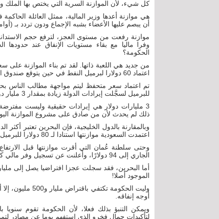
كل شيء، لأن الموازنة السرية التي يختص بها الملك 
هي موازنة أعدها وزير المالية، ممثل العائلة الحاك
أن يبصم عليها الأعضاء بشبه الإجماع ودون تردد بـ (أو
موازنة رفعت من مستوى العجز، لترفع حجم الاستدانة
وفرا ماليا مع بقاء مستويات الإنفاق عند حدودها ال
الحكومة؟
من جديد هي اللعبة ذاتها. لقد تم بناء الموازنة على 
اعتماد 60 دولارا لبرميل النفط في حين يتوقع صندوق النقد الدولي أن تكون الأسعار عند 90 دولارا العام الجاري.
للبرميل لسجَّلت إيرادات الدولة زيادة بمقدار 3 مليار دولار عن العامين الماليين (مليار و128 مليون دينار).
3 مليارات دولار هي إيرادات حقيقية وليست مفترضة 
ذلك لم يحدث لأن من صادق على مشروع الموازنة اليوم يس
وبالمقارنة بالدول الخليجية، فإن البحرين تعتبر أكثر
اعتمدت السعودية موازنتها استنادا لـ 80 دولارا للبرميل بينما اعتمدت الكويت 70 دولارا.
وحتى سلطنة عُمان التي أقرت موازنتها قبل الارتفاع
الجاري إلى 94 دولارًا، وأعلنت عن تسجيل وفر مالي كبير سيتم استخدامه في سداد ديون مقررة على الحكومة.
الموجود أصلا!
وليت الحكومة تكت
أوجه إنفاقه.
ويمكن التنبؤ بذلك فعلا، لأن الحكومة تقوم سنويا 
لتأكيدات جمال فخرو الذي استفهم يوما عن مصادر لتم