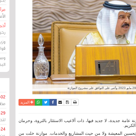
مرآة
الأ
أحم
رحي
وزي
قوا
وسط
الب
-02
نسخة للطباعة
حفظ الموضوع
فيسبوك
تويتر
أرسل الى صديق
واتساب
المزيد
مظل
-29
لتح
امة جديدة، لا جديد فيها، ذات ألاعيب الاستئثار بالثروة، وحرمان
الكريم.
-24
 تحسين المعيشة ولا من حيث المشاريع والخدمات. موازنة خلت من