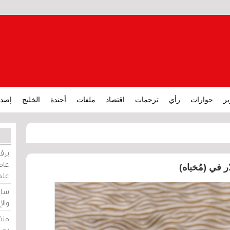
ير
حوارات
رأي
ترجمات
اقتصاد
ملفات
أجندة
الخليج
إصدا
برقي
عامة
على
ساو
وال
منظ
بحر