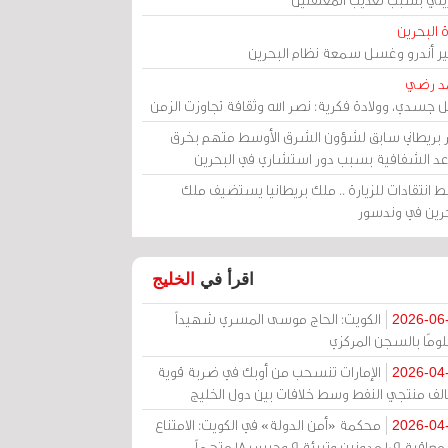
 البحرين
مير أندرو وغسل سمعة نظام البحرين
د رضي
ل جسدي، وولادة فكرية: نصر الله وثقافة تجاوزت الزمن
ر بريطاني سابق لشؤون الشرق الأوسط متهم بخرق
عد الشفافية بسبب دور استشاري في البحرين
 انتقادات للزيارة .. ملك بريطانيا يستضيف ملك
حرين في وندسور
اقرأ في
الخليج
الكويت: الحاج موسى المسري شهيداً
2026-06
ومًا بالسجن المركزي
الإمارات تنسحب من أوبك في ضربة قوية
2026-04
الف منتجي النفط وسط خلافات بين دول الخليج
محكمة «أمن الدولة» في الكويت: الامتناع
2026-04
عن معاقبة 109 مدونين وتبرئة 9 وحبس 18 متهماً