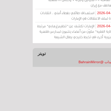
عاطف مع إيران
استهداف طائفي بغطاء أمني .. انتقادات
2026-04
 لملف الاعتقالات في الإمارات
الإمارات تكشف عن "تنظيم إرهابي" مرتبط
2026-04
ولاية الفقيه" مكوّن من أعضاء ينتمون لمدارس فقهية
زوية أخرى في تخبط خليجي يطال الشيعة
تويتر
 @BahrainMirror