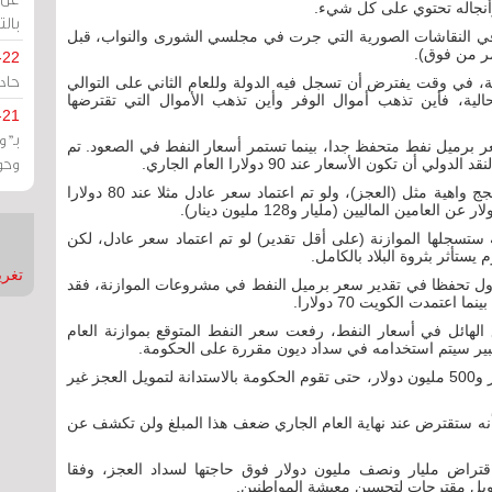
وأنجاله تحتوي على كل شيء.
بالت
مة في النقاشات الصورية التي جرت في مجلسي الشورى والنواب، قبل
امر من فوق).
-22
حادة
، في وقت يفترض أن تسجل فيه الدولة وللعام الثاني على التوالي
حالية، فأين تذهب أموال الوفر وأين تذهب الأموال التي تقترضها
-21
بـ"
سعر برميل نفط متحفظ جدا، بينما تستمر أسعار النفط في الصعود. تم
وحو
تم اعتماد سعر متحفظ ليتم مواجهة مطالب الناس بحجج واهية مثل (العجز)، ولو تم اعتماد سعر عادل مثلا عند 80 دولارا
ستسجلها الموازنة (على أقل تقدير) لو تم اعتماد سعر عادل، لكن
تأثر بثروة البلاد بالكامل.
تغريدات
 الدول تحفظا في تقدير سعر برميل النفط في مشروعات الموازنة، فقد
 الهائل في أسعار النفط، رفعت سعر النفط المتوقع بموازنة العام
أما البحرين، فقد سجلت عجزا افتراضيا يصل إلى مليار و500 مليون دولار، حتى تقوم الحكومة بالاستدانة لتمويل العجز غير
في باقتراض مليار و500 مليون، إلا أنه ستقترض عند نهاية العام الجاري ضعف هذا المبلغ ولن تكشف عن
باقتراض مليار ونصف مليون دولار فوق حاجتها لسداد العجز، وفقا
ويل مقترحات لتحسين معيشة المواطنين.