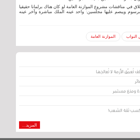
اق في مناقشات مشروع الموازنة العامة لو كان هناك برلمانا حقيقيا
بمرسوم ويبصم عليها مجلسين: واحد عينه الملك مباشرة وآخر عينه
النواب
الموازنة العامة
تُعمّق الأزمة لا تُعالجها
ئر
يدة ومنع مستمر
من كسب ثقة الشعب!
المزيد...