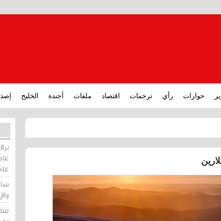
ير
حوارات
رأي
ترجمات
اقتصاد
ملفات
أجندة
الخليج
إصدا
برقي
عامة
على
ساو
وال
منظ
بحر