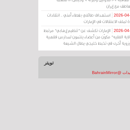
عاطف مع إيران
استهداف طائفي بغطاء أمني .. انتقادات
2026-04
 لملف الاعتقالات في الإمارات
الإمارات تكشف عن "تنظيم إرهابي" مرتبط
2026-04
ولاية الفقيه" مكوّن من أعضاء ينتمون لمدارس فقهية
زوية أخرى في تخبط خليجي يطال الشيعة
تويتر
 @BahrainMirror