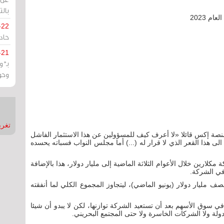
بالت
م 2023
-22
حادة
-21
بـ"
وحو
تغريدات
نصة إكس قائلا «لا أعرف كيف للمسؤولين عن هذا الاستثمار الفاشل
لى هذا القعر الذي لا قرار له (...) أما مجلس النواب فسباته يحسده
ارين خلال الأعوام الثلاثة الماضية إلى مليار دولار، هذا بالإضافة
في الشركة.
مليار دولار (يونيو الماضي)، ليتجاوز المجموع الكلي لما أنفقته
 سوق الأسهم بعد أن تستعيد الشركة توازنها، لكن لا يبدو أن شيئا
الدولة ولا الشركات الخاسرة ولا حتى المجتمع البحريني.