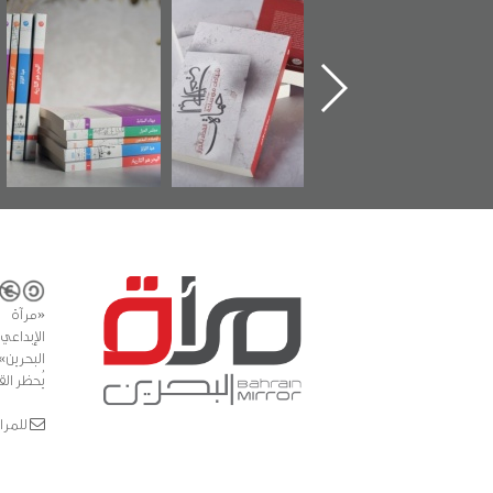
تدشين كتاب "من
"حماة الباب الأخير":
تصنيف موضوعي
أهل الجنة" عن
الإصدار الأول عن
للوثائق البريطانية
الشهيد سيد كاظم
اعتصام الدراز
يقدمه «مركز أوال»
السهلاوي في ذكراه
وأحداث ساحة
في سلسلة من 5
الفداء لمركز أوال
كتب
للدراسات والتوثيق
«مرآة 
البحرين»
يُحظر الق
للمراسلات: ror.com