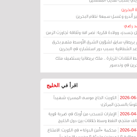
 البحرين
مير أندرو وغسل سمعة نظام البحرين
د رضي
ل جسدي، وولادة فكرية: نصر الله وثقافة تجاوزت الزمن
ر بريطاني سابق لشؤون الشرق الأوسط متهم بخرق
عد الشفافية بسبب دور استشاري في البحرين
 انتقادات للزيارة .. ملك بريطانيا يستضيف ملك
حرين في وندسور
اقرأ في
الخليج
الكويت: الحاج موسى المسري شهيداً
2026-06
ومًا بالسجن المركزي
الإمارات تنسحب من أوبك في ضربة قوية
2026-04
الف منتجي النفط وسط خلافات بين دول الخليج
محكمة «أمن الدولة» في الكويت: الامتناع
2026-04
عن معاقبة 109 مدونين وتبرئة 9 وحبس 18 متهماً