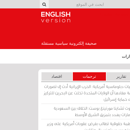
English Version
صحيفة إلكترونية سياسية مستقلة
رات
تقارير
ترجمات
اقتصاد
ات دبلوماسية أمريكية: الحرب الإيرانية أدت إلى تصورات
 مفادها أن الولايات المتحدة تخلت عن البحرين للتركيز
 حماية إسرائيل
ث تشاينا مورنينغ بوست: الخلاف بين السعودية
إمارات يهدد بتمزيق الشرق الأوسط
مة حقوقية تطالب بفرض عقوبات أمريكية على وزير
يني بسبب تعذيب المعتقلين