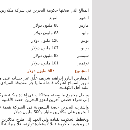
المبالغ التي ضختها حكومة البحرين في شركة مكلارين العا
الشهر
المبلغ
مارس
88 مليون دولار
مايو
63 مليون دولار
يونيو
126 مليون دولار
يوليو
107 مليون دولار
سبتمبر
82 مليون دولار
نوفمبر
101 مليون دولار
المجموع
567 مليون دولار
المعارض البارز إبراهيم شريف علٍّق عبر حسابه على م
تبرير السماح لشركة فاشلة ماليا جر صندوقنا السيادي ا
عليه أهل الكهف».
ويصل مجموع ما ضخته ممتلكات في إعادة هيكلة شركة مكل
إلى شراء حصص آخرين لتعزز البحرين حصة الأغلبية 
واشترت البحرين حصة السعودية في الشركة بقيمة نصف 
البحرين على مكلارين مليار و500 مليون دولار.
وتخطط الحكومة بقيادة ولي العهد إلى طرح مكلارين في
تديره هذه الحكومة قابلا لاستعادة توازنه، فلا ميزانية 