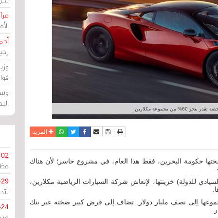
مرآة
الأ
أحم
رحي
وزي
قوا
وسط
الب
60% من مجموعة مكلارين
نسخة للطباعة
حفظ الموضوع
فيسبوك
تويتر
أرسل الى صديق
واتساب
المزيد
-02
ضختها حكومة البحرين، فقط هذا العام، في مشروع خاسر؛ لأن هناك
مظل
-29
ادي للدولة) خزينتها، لإنعاش شركة السيارات الرياضية مكلارين،
ا.
لتح
 الحكومة 6 دفعات يصل مجموعها إلى نصف مليار دولار. تضاف إلى قرض كبير ضخته عبر بنك
-24