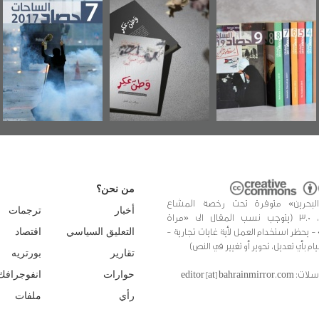
"مرآة البحرين"
«وطن عكر» رواية
حصاد 2017
تصدر حصاد
جديدة لمعتقل
الساحات 2019
عسكري تصدر عن
«مرآة البحرين»
من نحن؟
البحرين» متوفرة تحت رخصة المشاع
أخبار
ترجمات
الإبداعي، 3.0 (يتوجب نسب المقال الى «مراة
 - يحظر استخدام العمل لأية غايات تجارية -
التعليق السياسي
اقتصاد
يام بأي تعديل، تحوير أو تغيير في النص)
تقارير
بورتريه
editor [at] bahrainmir
حوارات
انفوجرافك
رأي
ملفات