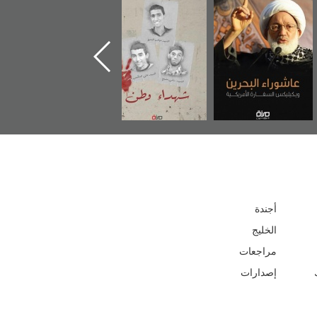
عاشوراء البحرين...
شهداء وطن
«جَوْ»: رواية
ويكيليكس السفارة
المعتقل جهاد
الأمريكية
أجندة
الخليج
مراجعات
إصدارات