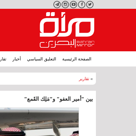
تويتر
فيسبوك
يوتيوب
انستجرام
تليجرام
الصفحة الرئيسية
التعليق السياسي
أخبار
تقار
»
تقارير
بين "أمير العفو" و"مَلِك القَمع"