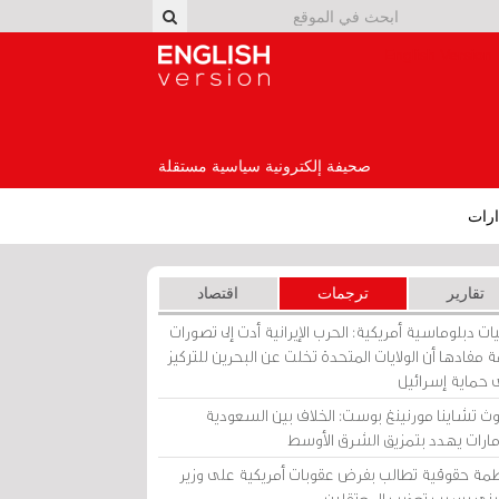
English Version
صحيفة إلكترونية سياسية مستقلة
رات
تقارير
ترجمات
اقتصاد
ات دبلوماسية أمريكية: الحرب الإيرانية أدت إلى تصورات
 مفادها أن الولايات المتحدة تخلت عن البحرين للتركيز
 حماية إسرائيل
ث تشاينا مورنينغ بوست: الخلاف بين السعودية
إمارات يهدد بتمزيق الشرق الأوسط
مة حقوقية تطالب بفرض عقوبات أمريكية على وزير
يني بسبب تعذيب المعتقلين