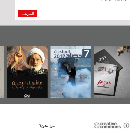
المزيد...
حصاد 2017
عاشوراء البحرين...
شهداء وطن
ويكيليكس السفارة
الأمريكية
من نحن؟