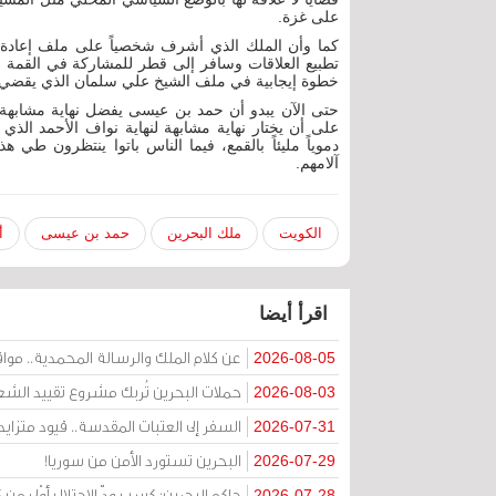
على غزة.
كما وأن الملك الذي أشرف شخصياً على ملف إعادة الع
تطبيع العلاقات وسافر إلى قطر للمشاركة في القمة ال
خطوة إيجابية في ملف الشيخ علي سلمان الذي يقضي حكم
حتى الآن يبدو أن حمد بن عيسى يفضل نهاية مشابهة لن
على أن يختار نهاية مشابهة لنهاية نواف الأحمد الذي
دموياً مليئاً بالقمع، فيما الناس باتوا ينتظرون 
آلامهم.
الكويت
ملك البحرين
حمد بن عيسى
أ
اقرأ أيضا
عن كلام الملك والرسالة المحمدية.. مواقف 
2026-08-05
حملات البحرين تُربك مشروع تقييد الشعا
2026-08-03
السفر إلى العتبات المقدسة.. قيود متزا
2026-07-31
البحرين تستورد الأمن من سوريا!
2026-07-29
حاكم البحرين: كسب ودّ الاحتلال أوْلى 
2026-07-28