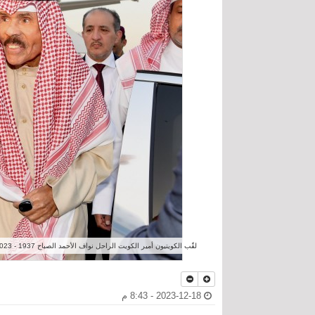
لقّب الكويتيون أمير الكويت الراحل نواف الأحمد الصباح 1937 - 2023 (الصورة) بأمير العفو حيث امتاز حكمه الوجيز بمراسيم العفو عن النشطاء والمعارضين
2023-12-18 - 8:43 م