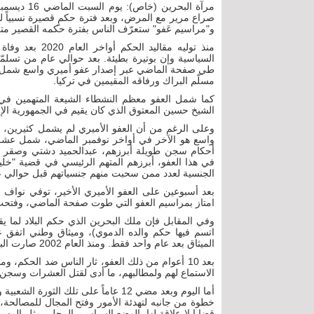
صراع مرير مع المرض، وبعد فترة حكمٍ قصيرة نسبياً لم تتعد
و"مراسيم عَفو" ستعرّف الناس بفترة حكمه القصير متى
منذ توليه مقال
السياسية وإن بوتيرة بطيئة. بعد حوالي عام من تسلمّ
طي صفحة الماضي عبر إصدار عفو أميري واسع شمل عدد
مسلّم البراك ورفاقه المقيمين في تركيا.
كما شمل العفو معظم النشطاء الشيعة المتهمين في 
الشيخ حسين المعتوق الذي كان يقيم في الجمهورية الإسل
وعلى الرغم من أن العفو الأميري لم يشمل كثيرين، لك
واسع هو الآخر في أواخر نوفمبر الماضي، شمل عشرا
أحكام سجن طويلة أبرزهم، عبدالحميد دشتي وصقر ا
في هذا العفو، أبرزهم المتهم الرئيسي في قضية "خلية
الجنسية لعدد ممن سحبت منهم جنسياتهم قبل حوالي 
بعد أسبوعين على العفو الأميري الأخير، توفي نواف الأح
امتاز بمراسيم العفو التي طوت صفحة الماضي، وفتحت
وفي المقابل فإن ملك البحرين الذي حكم البلاد لما 
اتسم فيها حكم والده الدموي)، وميثاق وطني اتفق 
الميثاق بعد عام واحد فقط. ومنذ العام 2002 صارت البحرين عنواناً لأزمات سياسية لا تنتهي بين الحكم والمعارضة.
بعد 10 أعوام من ذلك العفو، ثار الناس ضد الحكم، و
الاستماع لهم ولمطالبهم، ما أدى لقتل العشرات وسجن 
أما اليوم وبعد مضي 12 عاماً على تلك ال
خطوة من جانبه لتهدئة الأمور وفتح المجال للمصالحة
قضايا لا علاقة لها بالوضع السياسي المحلي مثل المس