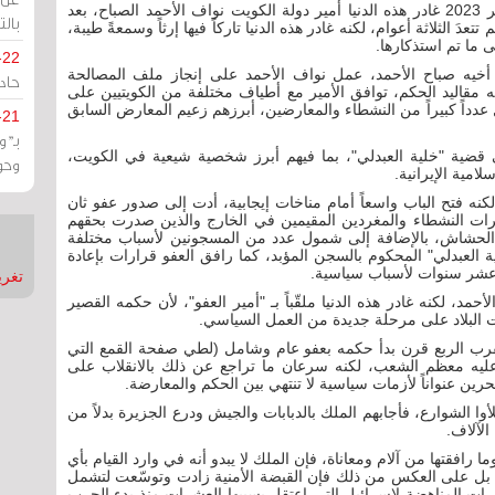
مرآة البحرين (خاص): يوم السبت الماضي 16 ديسمبر 2023 غادر هذه الدنيا أمير دولة الكويت نواف الأحمد الصباح، بعد
بالت
َ الثلاثة أعوام، لكنه غادر هذه الدنيا تاركاً فيها إرثاً وسمعةً طيبة،
 ما تم استذكارها.
-22
يد الحكم أواخر العام 2020 بعد وفاة أخيه صباح الأحمد، عمل نواف الأحمد على إنجاز ملف المصالحة
حادة
ه مقاليد الحكم، توافق الأمير مع أطياف مختلفة من الكويتيين على
اً كبيراً من النشطاء والمعارضين، أبرزهم زعيم المعارض السابق
-21
بـ"
قضية "خلية العبدلي"، بما فيهم أبرز شخصية شيعية في الكويت،
وحو
امية الإيرانية.
نه فتح الباب واسعاً أمام مناخات إيجابية، أدت إلى صدور عفو ثان
ت النشطاء والمغردين المقيمين في الخارج والذين صدرت بحقهم
لحشاش، بالإضافة إلى شمول عدد من المسجونين لأسباب مختلفة
 العبدلي" المحكوم بالسجن المؤبد، كما رافق العفو قرارات بإعادة
عشر سنوات لأسباب سياسية.
تغريدات
مد، لكنه غادر هذه الدنيا ملقّباً بـ "أمير العفو"، لأن حكمه القصير
 البلاد على مرحلة جديدة من العمل السياسي.
يقرب الربع قرن بدأ حكمه بعفو عام وشامل (لطي صفحة القمع التي
عليه معظم الشعب، لكنه سرعان ما تراجع عن ذلك بالانقلاب على
ملأوا الشوارع، فأجابهم الملك بالدبابات والجيش ودرع الجزيرة بدلاً من
الآلاف.
ثورة الشعبية وما رافقتها من آلام ومعاناة، فإن الملك لا يبدو أنه في وارد القيام بأي
، بل على العكس من ذلك فإن القبضة الأمنية زادت وتوسّعت لتشمل
يرات المناهضة لإسرائيل التي اعتقل بسببها العشرات منذ بدء الحرب