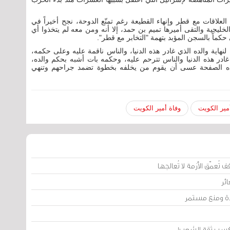
لاقات مع قطر وإنهاء القطيعة رغم تمنّع الدوحة، نجح أخيراً في
خليجية والتقى أميرها تميم بن حمد، إلا أنه ومن معه لم يتخذوا أي
اً بالسجن المؤبد بتهمة "التخابر مع قطر".
هاية والده الذي غادر هذه الدنيا، والناس ناقمة عليه وعلى حكمه،
 غادر هذه الدنيا والناس تترحم عليه، وحكمه بات أشبه بحكم والده،
طي هذه الصفحة عسى أن يقوم من يخلفه بخطوة تضمد جراحهم وتنهي
مير الكويت
وفاة أمير الكويت
تُعمّق الأزمة لا تُعالجها
ئر
يدة ومنع مستمر
من كسب ثقة الشعب!