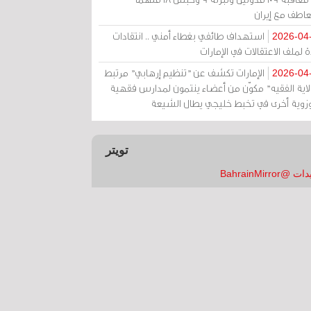
عاطف مع إيران
استهداف طائفي بغطاء أمني .. انتقادات
2026-04
 لملف الاعتقالات في الإمارات
الإمارات تكشف عن "تنظيم إرهابي" مرتبط
2026-04
ولاية الفقيه" مكوّن من أعضاء ينتمون لمدارس فقهية
زوية أخرى في تخبط خليجي يطال الشيعة
تويتر
 @BahrainMirror