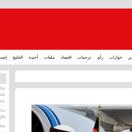
ير
حوارات
رأي
ترجمات
اقتصاد
ملفات
أجندة
الخليج
إصدا
برقي
عامة
على
ساو
وال
منظ
بحر