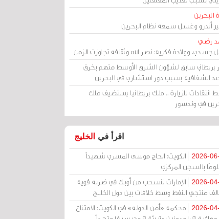
 البحرين
مير أندرو وغسل سمعة نظام البحرين
د رضي
ل جسدي، وولادة فكرية: نصر الله وثقافة تجاوزت الزمن
ر بريطاني سابق لشؤون الشرق الأوسط متهم بخرق
عد الشفافية بسبب دور استشاري في البحرين
 انتقادات للزيارة .. ملك بريطانيا يستضيف ملك
حرين في وندسور
اقرأ في
الخليج
الكويت: الحاج موسى المسري شهيداً
2026-06
ومًا بالسجن المركزي
الإمارات تنسحب من أوبك في ضربة قوية
2026-04
الف منتجي النفط وسط خلافات بين دول الخليج
محكمة «أمن الدولة» في الكويت: الامتناع
2026-04
عن معاقبة 109 مدونين وتبرئة 9 وحبس 18 متهماً