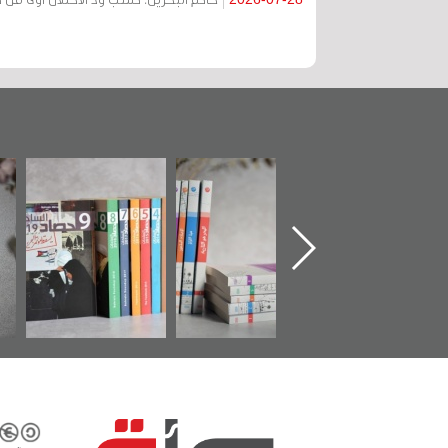
نيف موضوعي
"مرآة البحرين"
«وطن عكر» رواية
ثائق البريطانية
تصدر حصاد
جديدة لمعتقل
ه «مركز أوال»
الساحات 2019
عسكري تصدر عن
في سلسلة من 5
«مرآة البحرين»
كتب