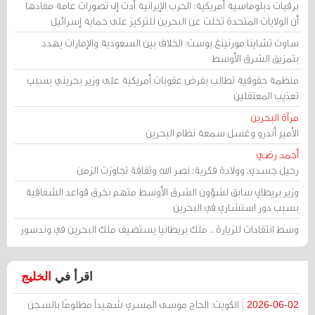
برقيات دبلوماسية أمريكية: الحرب الإيرانية أدت إلى تصورات عامة مفادها
أن الولايات المتحدة تخلت عن البحرين للتركيز على حماية إسرائيل
ساوث تشاينا مورنينغ بوست: الخلاف بين السعودية والإمارات يهدد
بتمزيق الشرق الأوسط
منظمة حقوقية تطالب بفرض عقوبات أمريكية على وزير بحريني بسبب
تعذيب المعتقلين
مرآة البحرين
الأمير أندرو وغسل سمعة نظام البحرين
أحمد رضي
رحيل جسدي، وولادة فكرية: نصر الله وثقافة تجاوزت الزمن
وزير بريطاني سابق لشؤون الشرق الأوسط متهم بخرق قواعد الشفافية
بسبب دور استشاري في البحرين
وسط انتقادات للزيارة .. ملك بريطانيا يستضيف ملك البحرين في وندسور
اقرأ في
الخليج
الكويت: الحاج موسى المسري شهيداً مظلومًا بالسجن
2026-06-02