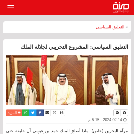
القائمة
الرئيسي
»
التعليق السياسي
التعليق السياسي: المشروع التخريبي لجلالة الملك
نسخة للطباعة
حفظ الموضوع
فيسبوك
تويتر
أرسل الى صديق
واتساب
المزيد
2024-02-14 - 5:15 م
مرآة البحرين (خاص): ماذا أصلح الملك حمد بن عيسى آل خليفة حتى