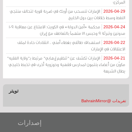
المركزي
الإمارات تنسحب من أوبك في ضربة قوية لتحالف منتجي
2026-04-29
النفط وسط خلافات بين دول الخليج
محكمة «أمن الدولة» في الكويت: الامتناع عن معاقبة 109
2026-04-24
مدونين وتبرئة 9 وحبس 18 متهماً بالتعاطف مع إيران
استهداف طائفي بغطاء أمني .. انتقادات حادة لملف
2026-04-22
الاعتقالات في الإمارات
الإمارات تكشف عن "تنظيم إرهابي" مرتبط بـ"ولاية الفقيه"
2026-04-21
مكوّن من أعضاء ينتمون لمدارس فقهية وحوزوية أخرى في تخبط خليجي
يطال الشيعة
تويتر
تغريدات @BahrainMirror
إصدارات