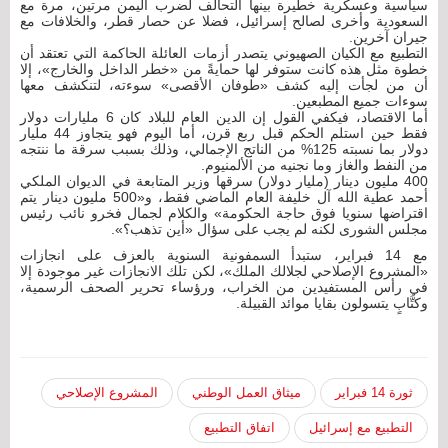
سياسية وعسكرية خطيرة بينها التحالف لضرب اليمن مرتين، مرة مع
السعودية وأخرى لصالح إسرائيل، فضلا عن حصار قطر، والخلافات مع
جيران آخرين.
التطبيع مع الكيان الصهيوني يتصدر أزمات العائلة الحاكمة التي تعتقد أن
خطوة مثل هذه كانت ستوفر لها حمايةً من «خطر الداخل والخارج»، إلا
أن من لجأت إليه كشف «طوفان الأقصى» سوءته، لتنكشف معها
سوءات جميع المطبعين.
أما الاقتصاد، فيكفي القول إن الدين العام للبلاد كان 6 مليارات دولار
فقط حين استلم الحكم قبل ربع قرن، أما اليوم فهو يتجاوز 44 مليار
دولار بما نسبته 125% من الناتج الإجمالي، وذلك بسبب سرقة ما ننتجه
من النفط والغاز وما نجنيه من الألمنيوم.
400 مليون دينار (مليار دولار) سرقها وزير المتابعة في الديوان الملكي
أحمد عطية الله آل خليفة العام الماضي فقط، و«500 مليون دينار يتم
اقتراضها سنويا فوق حاجة الحكومة» والكلام لجمال فخرو نائب رئيس
مجلس الشورى لكنه لم يجب على سؤال «أين تذهب؟».
مع 14 فبراير، ستبدأ السمفونية السنوية بالعزف على انجازات
«المشروع الإصلاحي لجلالك الملك»، لكن تلك الانجازات غير موجودة إلا
في رأس المستفيدين من الخراب، ورؤساء تحرير الصحف الرسمية،
وكتَّابٍ يتسولون بقايا موائد القبيلة.
ثورة 14 فبراير
ميثاق العمل الوطني
المشروع الإصلاحي
التطبيع مع إسرائيل
اتفاق التطبيع