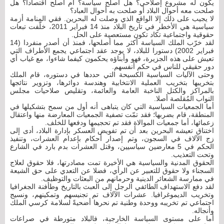
يكون له مشروع إصلاحي؟ هل أصلح سياسة؟ أم أصلح اقتصادا؟ هل
صلحت معه أحوال البلاد أو صلحت به أحوال العباد؟
لا يجيب على ذلك إلا الواقع الذي وصلت له البحرين. فقي المنامة أزمة
سياسية هي الأخطر في تاريخ البلاد منذ 14 فبراير 2011، خلّفت تبعات
حقوقية واجتماعية تكاد تكون مستعصية على الحل.
لقد خرّب الملك السياسة أكثر مما أصلحها، فمنذ أن أصدر منفردا (14
فبراير 2002) دستورا للبلاد، لا يوجد عقد اجتماعي يجمع الأطراف التي
تعيش على هذه الجزيرة، فهو وأبناؤه يحكمون كيفما شاءوا، مع غياب أي
دور حقيقي للناس في حكم أنفسهم.
وحتى الآليات السياسية الكسيحة التي حددها في دستوره، قام الملك
بتخريبها بتخريب العملية الانتخابية وهندسة دوائرها، وتزوير نتائجها
بالمراكز والكتل الناخبة العامة والعائمة، وتقليص صلاحيات مجلس
النواب المُقلصة أصلا.
أما الجمعيات السياسية التي كان يتباهى أنه أول من سمح بتشكيلها في
المنطقة، قام بضربها؛ فقد تمّت تصفية الجمعيات المعارضة منها واعتقال
زعمائها، أما جمعيات الموالاة فقد تم تحجيمها ودفعها للخلف.
اختناق تعيشه البحرين بعد أن تم تفويض العسكر بإدارة البلاد، أدى إلى
زج الآلاف في السجون، وتم إصدار أحكام بإعدام العشرات، وتنفيذ
الحكم في 5 معارضين سياسيين، وقتل العشرات بدم بارد في الشارع
وتحت التعذيب.
الحقوق المدنية والسياسية هي الأخيرة تمت مصادرتها، فلا حقوق لعلاج
السجناء ولا حقوق للتعبير عن الرأي، فضلا عن التعدي على حق الشيعة
في ممارسة الشعائر الدينية وحرمانهم من البعثات والتوظيف.
لقد دفع الاستهداف الطائفي الرجل إلى العبث بالتاريخ وطأفنة الجغرافيا
وتخريب الديموغرافيا. عشرات الآلاف تم تجنيسهم وتمكينهم، ونسيج
اجتماعي تم تخريبه ووحدة وطنية تم نحرها أضحيةً لسلامة كرسي الملك
وأنجاله.
أما على مستوى السياسة الخارجية، فالبلاد متورطة في صراعات