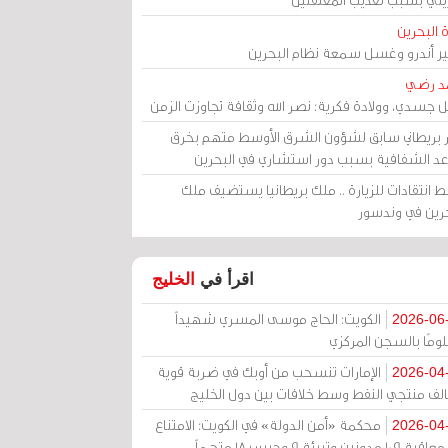
 البحرين
مير أندرو وغسل سمعة نظام البحرين
د رضي
ل جسدي، وولادة فكرية: نصر الله وثقافة تجاوزت الزمن
ر بريطاني سابق لشؤون الشرق الأوسط متهم بخرق
عد الشفافية بسبب دور استشاري في البحرين
 انتقادات للزيارة .. ملك بريطانيا يستضيف ملك
حرين في وندسور
اقرأ في
الخليج
الكويت: الحاج موسى المسري شهيداً
2026-06
ومًا بالسجن المركزي
الإمارات تنسحب من أوبك في ضربة قوية
2026-04
الف منتجي النفط وسط خلافات بين دول الخليج
محكمة «أمن الدولة» في الكويت: الامتناع
2026-04
عن معاقبة 109 مدونين وتبرئة 9 وحبس 18 متهماً