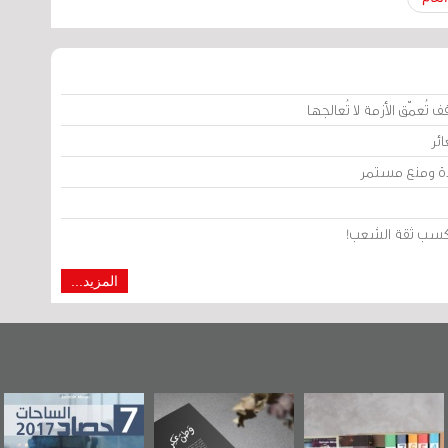
تُعمّق الأزمة لا تُعالجها
ئر
يدة ومنع مستمر
من كسب ثقة الشعب!
المزيد...
"مرآة البحرين"
«وطن عكر» رواية
حصاد 2017
تصدر حصاد
جديدة لمعتقل