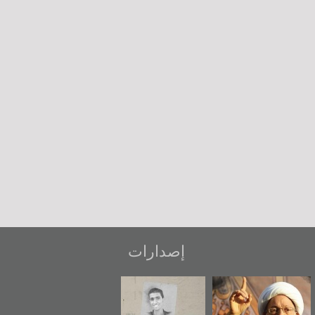
إصدارات
عاشوراء البحرين...
شهداء وطن
«جَوْ»: رواية
ويكيليكس السفارة
المعتقل جهاد