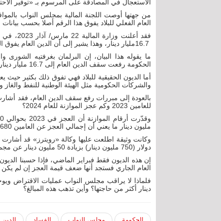
الاستعجال في المصادقة على المرسوم بـ «توفير الاحتياجات ال
العام الفعلي للبلاد يفوق هذا الرقم أصلا بحسب بيانات 
‬16‭.‬7‭ ‬مليار‭ ‬دينار، وهذا يشير إلى أن الدين العام يفوق السقف المحدد في المرسوم بأكثر من 700 مليون دينار.
ما يقوله هذا البيان، إن البرلمان بغرفتيه الشورى
الحكومة رفعت سقف الدين العام إلى 16.7 مليار دينار منذ ديسمبر 2022 دون أخذ الإذن من البرلمان.
والشركات الحكومية مثل الهيئة الوطنية للنفط والغاز
بالعودة إلى مبررات رفع سقف الدين العام، فقد أشارت و
للعامين 2023 وكم عجز الموازنة للعام 2024؟
مليون دينار ما يعني أن إجمالي العجز عن العامين 680 مليون دينار فقط، فلماذا إذن استدانت المالية أكثر من ذلك؟
دولار (750 مليون دينار) بزيادة 50 مليون دينار عن مجموع العجز للعامين.
إن هذه الديون فقط فبراير الماضي، فإذا حسبنا الديون 
العام الجاري فستجد أنها ضعف قيمة العجز إن لم يكن 
دينار أكثر من حاجتها؟ وأين تذهب هذه المبالغ؟
الحكومة
مجلس النواب
الفساد
الدين ا