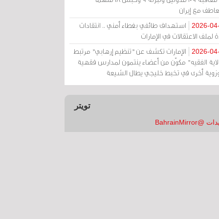
عاطف مع إيران
استهداف طائفي بغطاء أمني .. انتقادات
2026-04
 لملف الاعتقالات في الإمارات
الإمارات تكشف عن "تنظيم إرهابي" مرتبط
2026-04
ولاية الفقيه" مكوّن من أعضاء ينتمون لمدارس فقهية
زوية أخرى في تخبط خليجي يطال الشيعة
تويتر
 @BahrainMirror