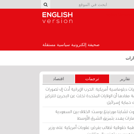
English Version
صحيفة إلكترونية سياسية مستقلة
رات
تقارير
ترجمات
اقتصاد
ات دبلوماسية أمريكية: الحرب الإيرانية أدت إلى تصورات
 مفادها أن الولايات المتحدة تخلت عن البحرين للتركيز
 حماية إسرائيل
ث تشاينا مورنينغ بوست: الخلاف بين السعودية
إمارات يهدد بتمزيق الشرق الأوسط
مة حقوقية تطالب بفرض عقوبات أمريكية على وزير
يني بسبب تعذيب المعتقلين