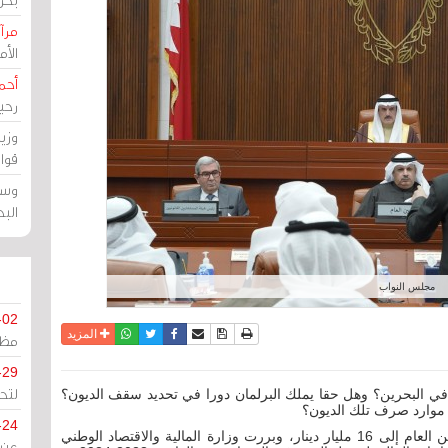
مرآة
الأ
أحم
رحي
وزي
قوا
وسط
الب
مجلس النواب
-02
نسخة للطباعة
حفظ الموضوع
فيسبوك
تويتر
أرسل الى صديق
واتساب
المزيد
مظل
-29
لتح
 في البحرين؟ وهل حقا يملك البرلمان دورا في تحديد سقف الديون؟
 موارد صرف تلك الديون؟
-24
يناقش مجلس النواب مرسوما ملكيا برفع سقف الدين العام إلى 16 مليار دينار، وبررت وزارة المالية والاقتصاد الوطني