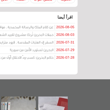
اقرأ أيضا
عن كلام الملك والرسالة المحمدية.. مواقف 
2026-08-05
حملات البحرين تُربك مشروع تقييد الشعا
2026-08-03
السفر إلى العتبات المقدسة.. قيود متزا
2026-07-31
البحرين تستورد الأمن من سوريا!
2026-07-29
حاكم البحرين: كسب ودّ الاحتلال أوْلى 
2026-07-28
تدشين كتاب "من
"حماة الباب الأخير":
تصنيف موضوعي
أهل الجنة" عن
الإصدار الأول عن
للوثائق البريطانية