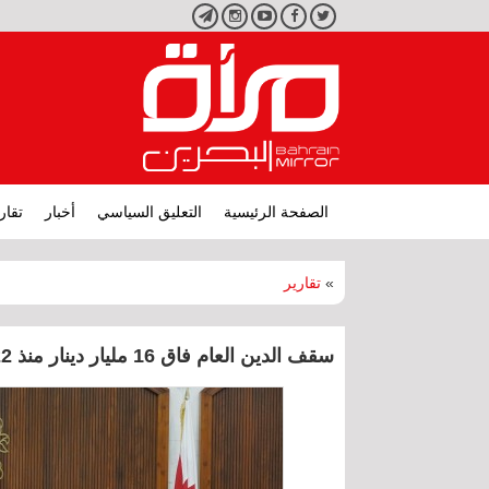
تويتر
فيسبوك
يوتيوب
انستجرام
تليجرام
الصفحة الرئيسية
التعليق السياسي
أخبار
تقار
»
تقارير
سقف الدين العام فاق 16 مليار دينار منذ 2022 ... ومناقشات «النواب» بلا طعم