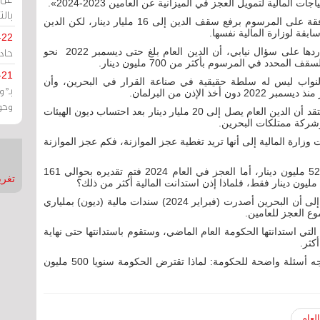
مالية لتمويل العجز في الميزانية عن العامين 2023-2024».
بالت
من جهتها أوصت اللجنة المالية بمجلس النواب بالموافقة على المرسوم برفع سقف الدين إلى 16 مليار دينار، لكن الدين
سابقة لوزارة المالية نفسها.
-22
حادة
-21
 والنواب ليس له سلطة حقيقية في صناعة القرار في البحرين، وأن
بـ"
وحو
أما الديون الحقيقية للبلاد فهي تفوق ذلك بكثير حيث يعتقد أن الدين العام يصل إلى 20 مليار دينار بعد احتساب ديون الهيئات
 وشركة ممتلكات البحرين.
زارة المالية إلى أنها تريد تغطية عجز الموازنة، فكم عجز الموازنة
وقدّرت أرقام الموازنة أن العجز في 2023 بحوالي 520 مليون دينار، أما العجز في العام 2024 فتم تقديره بحوالي 161
تغريدات
وكانت وثيقة اطلعت عليها وكالة «رويترز» قد أشارت إلى أن البحرين أصدرت (فبراير 2024) سندات مالية (ديون) بملياري
التي استدانتها الحكومة العام الماضي، وستقوم باستدانتها حتى نهاية
أكثر.
فلماذا لا يراقب مجلس النواب عمليات الاقتراض ويوجه أسئلة واضحة للحكومة: لماذا تقترض الحكومة سنويا 500 مليون
لعام