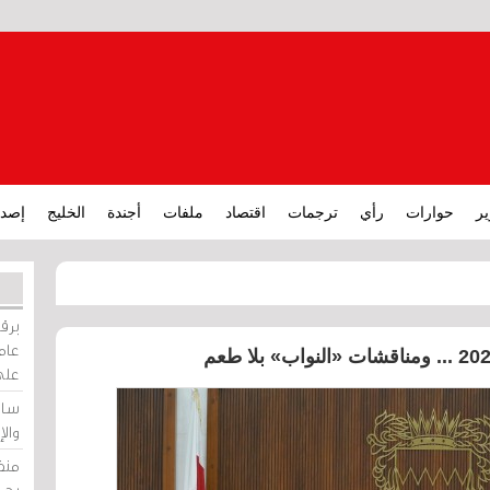
ير
حوارات
رأي
ترجمات
اقتصاد
ملفات
أجندة
الخليج
إصدا
برقي
عامة
على
ساو
وال
منظ
بحر