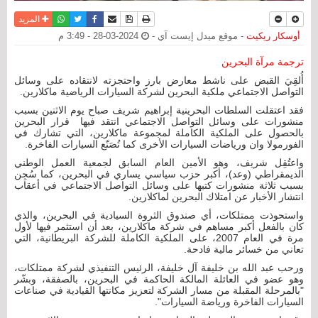
نسخة للطباعة
حفظ الموضوع
فيسبوك
تويتر
أرسل الى صديق
واتساب
المزيد
أوسكار ريكيت
- موقع ميدل إيست آي -
2024-03-28 - 3:49 م
ترجمة مرآة البحرين
أُلقِيَ القبض على ناشط معارض بارز واحتجزته لانتقاده على وسائل
التواصل الاجتماعي ملكية البحرين لشركة السيارات الرياضية ماكلارين.
فقد اعتقلت السلطات البحرينية إبراهيم شريف صباح يوم الاثنين بسبب
منشورات على وسائل التواصل الاجتماعي انتقد فيها قرار البحرين
بالحصول على الملكية الكاملة لمجموعة ماكلارين، التي تشارك في
الفورمولا وان ورياضات السيارات الأخرى كما تُصَنّع السيارات الفاخرة.
واعتُقِل شريف، وهو الأمين العام السابق لجمعية العمل الوطني
الديمقراطي (وعد)، أكبر حزب سياسي يساري في البحرين، كما سُجِن
بسبب ثلاثة منشورات كتبها على وسائل التواصل الاجتماعي في أعقاب
انتشار الأخبار عن امتلاك البحرين لماكلارين.
واستحوذت ممتلكات، أي صندوق الثروة السيادية في البحرين، والذي
كان بالفعل أكبر مساهم في شركة ماكلارين، بعد أن استثمر فيها لأول
مرة في العام 2007، على الملكية الكاملة للشركة البريطانية، التي
تعاني من خسائر مالية فادحة.
ورحب عبد الله بن خليفة آل خليفة، الرئيس التنفيذي لشركة ممتلكات،
وهو عضو في العائلة المالكة الحاكمة في البحرين، بالصفقة، وبشّر
"بالمرحلة المقبلة من مسار الشركة لتعزيز مكانتها القيادية في صناعات
السيارات الفاخرة ورياضة السيارات".