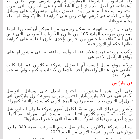
وقد استجوبت الشرطة المعارض إبراهيم شريف يوم الاثنين بعد
استدعائه، ثم أحيل بعد ذلك إلى النيابة العامة في البحرين، التي أمرت
باحتجازه لسبعة أيام على ذمة التحقيق بشأن "منشورات على وسائل
التواصل الاجتماعي يُزعم أنها تحرض على كراهية النظام"، وفقًا لما نقله
محاميه وعائلته.
وفي حال توجيه التهمة له بشكل رسمي، من الممكن أن يُسجَن الناشط
المعارض بموجب المادة 165 من قانون العقوبات البحريني، التي تنص
على أنه "يعاقب بالحبس من حرض بإحدى طرق العلنية على كراهية
نظام الحكم أو الازدراء به".
وأكدت زوجته فريدة غلام اعتقاله وأسباب اعتقاله، في منشور لها على
مواقع التواصل الاجتماعي.
ووجّه موقع ميدل إيست آي السؤال لشركة ماكلارين عما إذا كانت
تتغاضى عن اعتقال واحتجاز أحد الناشطين لانتقاده ملكيتها، ولم تستجب
الشركة بعد.
عن ماركس
وفي أول هذه المنشورات المثيرة للجدل على وسائل التواصل
الاجتماعي، في 23 مارس/آذار، اقتبس شريف مقولة كارل ماركس التي
تقول إن التاريخ يعيد نفسه مرتين، المرة الأولى كمأساة، والثانية كمهزلة.
وأشار إلى تملك البحرين سابقًا لكامل أسهم شركة طيران الخليج، قبل
أن يكتب أنّه " مع ماكلارين انتقلنا من المأساة الى المهزلة. لقد أكملنا
دورة أخرى من تملك الشركات الفاشلة التي لا قعر لخسائرها".
سجلت شركة ماكلارين خسائر قبل حسم الضرائب بقيمة 349 مليون
دولار في الأشهر التسعة الأولى من العام 2023.