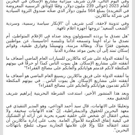
وفي اليوم التالي، قارن شريف ميزانية مشاريع الإسكان في البحرين
للعام 2023 (حوالي 239 مليون دولار، وفقًا للوثائق الرسمية المعروضة
في التغريدة) بمبلغ 564 مليون دولار الذي ضخّه صندوق الثروة السيادية
في شركة ماكلارين.
وفي تدوينة لاحقة، كتب شريف أن "الإنكار سياسة رسمية، وسردية
"الشعب السعيد" تروجها أجهزة اعلام تافهة.
"هل نصدق ما يردده المسؤولون ويجد صداه في الإعلام المتواطئ، أم
نصدق ما تراه أعيننا وتسمعه آذاننا وتلمسه أحاسيسنا، عن مواطنين
يعيشون فقرًا مذلًا، وبطالة مزمنة، وتهميشًا وفوارق طبقية، وقوائم
إسكان تمتد إلى أن يحين موعد مغادرة الدنيا.
ما أنفقته الدولة على شركة ماكلارين للسيارات العام الماضي أضعاف ما
أنفقته على مشاريع الإسكان. هل يموت الناس كمدًا أو حرقًا في بيوتهم
المكتظة لأنكم قدمتم هواياتكم وألعابكم على مصالح الفقراء؟"
ما أنفقته الدولة على فريق ماكلارين ريسينغ العام الماضي هو أضعاف ما
أنفقته على مشاريع الإسكان. هل يموت الناس... في بيوتهم المكتظة
لأنكم تقدمون هواياتكم وألعابكم على مصالح الفقراء؟
وبعد هذا المنشور الأخير، استدعت الشرطة البحرينية إبراهيم شريف
للتحقيق معه.
وتعليقًا على الاتهامات، قال سيد أحمد الوداعي، وهو المدير التنفيذي في
معهد البحرين للحقوق والديمقراطية، إنّ "هذه الاتهامات سخيفة. ولا
ينبغي اعتقال أي شخص على خلفية تعبيره بحرية عن آرائه أو التشكيك
في كيفية إنفاق الحكومة للأموال العامة. يجب على إدارة ماكلارين أن
تنتقد اعتقاله علنًا وإلا فإن علامتها التجارية سوف تتلطخ بانتهاكات
البحرين".