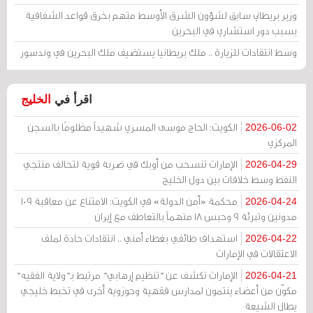
وزير بريطاني سابق لشؤون الشرق الأوسط متهم بخرق قواعد الشفافية
بسبب دور استشاري في البحرين
وسط انتقادات للزيارة .. ملك بريطانيا يستضيف ملك البحرين في وندسور
اقرأ في
الخليج
الكويت: الحاج موسى المسري شهيداً مظلومًا بالسجن
2026-06-02
المركزي
الإمارات تنسحب من أوبك في ضربة قوية لتحالف منتجي
2026-04-29
النفط وسط خلافات بين دول الخليج
محكمة «أمن الدولة» في الكويت: الامتناع عن معاقبة 109
2026-04-24
مدونين وتبرئة 9 وحبس 18 متهماً بالتعاطف مع إيران
استهداف طائفي بغطاء أمني .. انتقادات حادة لملف
2026-04-22
الاعتقالات في الإمارات
الإمارات تكشف عن "تنظيم إرهابي" مرتبط بـ"ولاية الفقيه"
2026-04-21
مكوّن من أعضاء ينتمون لمدارس فقهية وحوزوية أخرى في تخبط خليجي
يطال الشيعة