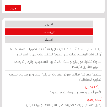
المزيد...
تقارير
ترجمات
اقتصاد
برقيات دبلوماسية أمريكية: الحرب الإيرانية أدت إلى تصورات عامة مفادها
أن الولايات المتحدة تخلت عن البحرين للتركيز على حماية إسرائيل
ساوث تشاينا مورنينغ بوست: الخلاف بين السعودية والإمارات يهدد
بتمزيق الشرق الأوسط
منظمة حقوقية تطالب بفرض عقوبات أمريكية على وزير بحريني بسبب
تعذيب المعتقلين
مرآة البحرين
الأمير أندرو وغسل سمعة نظام البحرين
أحمد رضي
رحيل جسدي، وولادة فكرية: نصر الله وثقافة تجاوزت الزمن