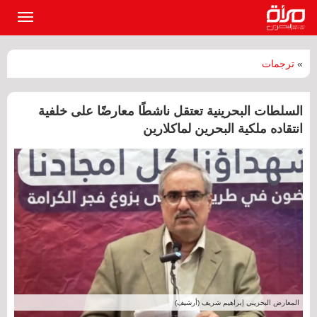
القائمة
الرئيسي
»
ترجمات
السلطات البحرينية تعتقل ناشطًا معارضًا على خلفية
انتقاده ملكية البحرين لماكلارين
المعارض البحريني إبراهيم شريف (أرشيف)