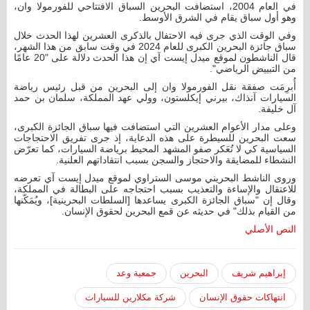
في العام 2004، استضافت البحرين السباق الافتتاحي للفورمولا وان،
وهو أول سباق يقام في الشرق الأوسط.
وفي الوقت الذي جرى فيه الاحتفال بالذكرى العشرين لهذا الحدث خلال
سباق جائزة البحرين الكبرى للعام 2024 في وقت سابق من هذا الشهر،
قال الناشطون لموقع ميدل إيست آي إن هذا الحدث دلالة على "20 عامًا
من التبييض الرياضي".
أُبرِمَت صفقة نقل الفورمولا وان إلى البحرين من قبل رئيس رياضة
السيارات آنذاك، بيرني إيكلستون، وولي عهد المملكة، سلمان بن حمد
آل خليفة.
وعلى مدار الأعوام العشرين التي استضافت فيها سباق الجائزة الكبرى،
سعت البحرين للسيطرة على هذه الدعاية، إذ جرى تفريق الاحتجاجات
السياسية كي لا تُعَكر صفو المشهد المحيط برياضة السيارات، كما تعرّض
النشطاء للمضايقة والاحتجاز والسجن بسبب انتقاداتهم العلنية.
وروى الناشط البحريني موسى الستراوي لموقع ميدل إيست آي تعرضه
للاعتقال والإساءة والتعذيب بسبب احتجاجه على البطالة في المملكة،
وقال إن "سباق الجائزة الكبرى يساعدها [السلطات البحرينية]، ويُمَكّنها
من القيام بذلك" في حديثه عن قمع البحرين لحقوق الإنسان.
النص الأصلي
إبراهيم شريف
البحرين
جمعية وعد
انتهاكات حقوق الإنسان
شركة مكلارين للسيارات