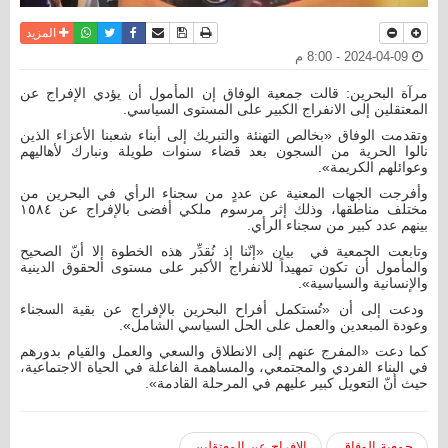
نسخة للطباعة
حفظ الموضوع
فيسبوك
تويتر
أرسل الى صديق
واتساب
المزيد
2024-04-09 - 8:00 م
مرآة البحرين: قالت جمعية الوفاق إن المأمول أن يؤدي الإفراج عن
المعتقلين إلى الانفراج الكبير على المستوى السياسي.
وتقدمت الوفاق «بخالص التهنئة والتبريك إلى أبناء شعبنا الأعزاء الذين
نالوا الحرية من السجون بعد قضاء سنوات طويلة ونبارك لأهاليهم
وعوائلهم الكريمة».
وأفرجت الجهات المعنية عن عددٍ من سجناء الرأي في البحرين من
مختلف مناطقها، وذلك إثر مرسوم ملكي أفضى بالإفراج عن ١٥٨٤
بينهم عدد كبير من سجناء الرأي.
وتابعت الجمعية في بيان «إنّنا إذ نُقدِّر هذه الخطوة إلا أنّ الصحيح
والمأمول أن تكون تمهيداً للانفراج الأكبر على مستوى الحقوق الدينية
والإنسانية والسياسية».
ودعت إلى أن «تُستكمل أفراح البحرين بالإفراج عن بقية السجناء
وعودة المبعدين والعمل على الحل السياسي الشامل».
كما دعت «المفرج عنهم إلى الانطلاق والسعي والعمل والقيام بدورهم
في البناء الفردي والمجتمعي، والمساهمة الفاعلة في الحياة الاجتماعية،
حيث أنّ التعويل كبير عليهم في المرحلة القادمة».
جمعية الوفاق
الإفراج عن المعتقلين