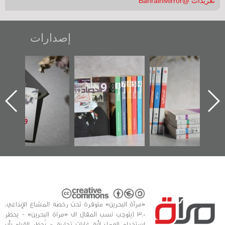
تغريدات @BahrainMirror
إصدارات
تصنيف موضوعي
"مرآة البحرين"
«وطن عكر» رواية
للوثائق البريطانية
تصدر حصاد
جديدة لمعتقل
يقدمه «مركز أوال»
الساحات 2019
عسكري تصدر عن
في سلسلة من 5
«مرآة البحرين»
كتب
«مرآة البحرين» متوفرة تحت رخصة المشاع الإبداعي،
3.0 (يتوجب نسب المقال الى «مراة البحرين» - يحظر
استخدام العمل لأية غايات تجارية - يُحظر القيام بأي