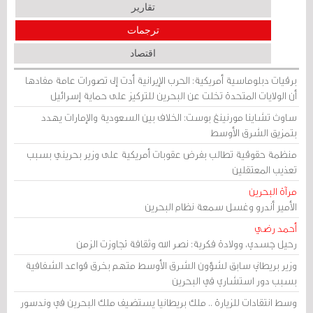
تقارير
ترجمات
اقتصاد
برقيات دبلوماسية أمريكية: الحرب الإيرانية أدت إلى تصورات عامة مفادها
أن الولايات المتحدة تخلت عن البحرين للتركيز على حماية إسرائيل
ساوث تشاينا مورنينغ بوست: الخلاف بين السعودية والإمارات يهدد
بتمزيق الشرق الأوسط
منظمة حقوقية تطالب بفرض عقوبات أمريكية على وزير بحريني بسبب
تعذيب المعتقلين
مرآة البحرين
الأمير أندرو وغسل سمعة نظام البحرين
أحمد رضي
رحيل جسدي، وولادة فكرية: نصر الله وثقافة تجاوزت الزمن
وزير بريطاني سابق لشؤون الشرق الأوسط متهم بخرق قواعد الشفافية
بسبب دور استشاري في البحرين
وسط انتقادات للزيارة .. ملك بريطانيا يستضيف ملك البحرين في وندسور