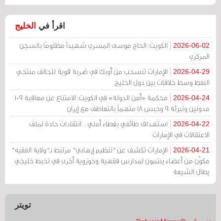
اقرأ في
الخليج
الكويت: الحاج موسى المسري شهيداً مظلومًا بالسجن
2026-06-02
المركزي
الإمارات تنسحب من أوبك في ضربة قوية لتحالف منتجي
2026-04-29
النفط وسط خلافات بين دول الخليج
محكمة «أمن الدولة» في الكويت: الامتناع عن معاقبة 109
2026-04-24
مدونين وتبرئة 9 وحبس 18 متهماً بالتعاطف مع إيران
استهداف طائفي بغطاء أمني .. انتقادات حادة لملف
2026-04-22
الاعتقالات في الإمارات
الإمارات تكشف عن "تنظيم إرهابي" مرتبط بـ"ولاية الفقيه"
2026-04-21
مكوّن من أعضاء ينتمون لمدارس فقهية وحوزوية أخرى في تخبط خليجي
يطال الشيعة
تويتر